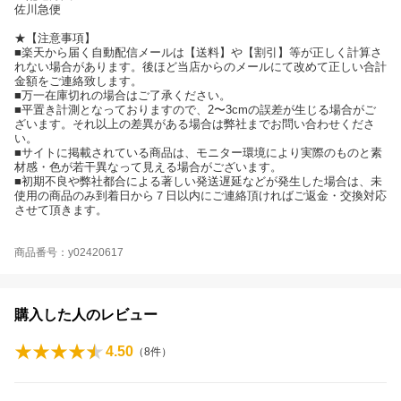
佐川急便
★【注意事項】
■楽天から届く自動配信メールは【送料】や【割引】等が正しく計算さ
れない場合があります。後ほど当店からのメールにて改めて正しい合計
金額をご連絡致します。
■万一在庫切れの場合はご了承ください。
■平置き計測となっておりますので、2〜3cmの誤差が生じる場合がご
ざいます。それ以上の差異がある場合は弊社までお問い合わせくださ
い。
■サイトに掲載されている商品は、モニター環境により実際のものと素
材感・色が若干異なって見える場合がございます。
■初期不良や弊社都合による著しい発送遅延などが発生した場合は、未
使用の商品のみ到着日から７日以内にご連絡頂ければご返金・交換対応
させて頂きます。
商品番号：y02420617
購入した人のレビュー
4.50
（
8
件）