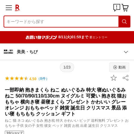
8/11(火)01:59まで
要エントリー
美美・ちび
1/23
動画
（
8
件）
4.50
一部即納 抱きまくら ねこ ぬいぐるみ 特大 寝ぬいぐるみ
ねこ 50/70/90/110/130cm ヌイグルミ 可愛い 抱き枕 猫お
もちゃ 横向き寝 昼寝まくら プレゼント かわいい グレー
オレンジ おもちゃベッド 雑貨 誕生日 クリスマス 景品 添
い寝 もちもち クッション ギフト
ねこ 猫 ネコ ぬいぐるみ 抱き枕 特大 かわいい ビッグ 送料無料 プレゼント お
もちゃ 子供 女の子 女性 彼女 ベッド 雑貨 お祝 出産 誕生日 クリスマス