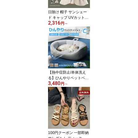
犬 家 猫 おしゃれ ブルー
日除け 帽子 サンシェー
ド キャップ UVカット率
2,316
99%以上 撥水 速乾 サン
円
～
バイザー レディース UP
F50+ UVカット 日焼け防
止 紫外線対策 グッズ 夏
日よけ 帽子 自転車 農作
業 フェイスカバー ポニ
ーテールOK ネックカバ
ー 2タイプ 折りたたみ 収
納 ボタン取り外し 顎紐
【熱中症防止/本体洗え
つば広
る】ひんやりペットベッ
3,480
ド 夏用 クールベッド ペ
円
～
ットマット 猫 犬 PU 冷
感マット ペットクッショ
ン丸洗いOK 立体クッシ
ョン 通気性抜群 滑り止
め 耐久性 ペットソファ
ねこ 犬用クッション 体
圧分散 高反発 グレー ブ
ラウン M/L/XL 送料無料
100円クーポン 一部即納