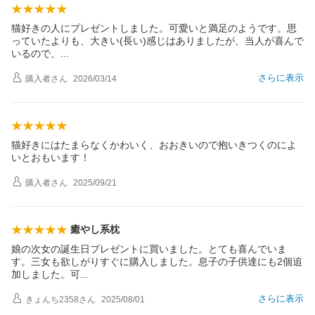
猫好きの人にプレゼントしました。可愛いと満足のようです。思
っていたよりも、大きい(長い)感じはありましたが、当人が喜んで
いるので
、
さらに表示
購入者
さん
2026/03/14
猫好きにはたまらなくかわいく、おおきいので抱いきつくのによ
いとおもいます！
購入者
さん
2025/09/21
癒やし系枕
娘の次女の誕生日プレゼントに買いました。とても喜んでいま
す。三女も欲しがりすぐに購入しました。息子の子供達にも2個追
加しました。
可
さらに表示
きょんち2358
さん
2025/08/01