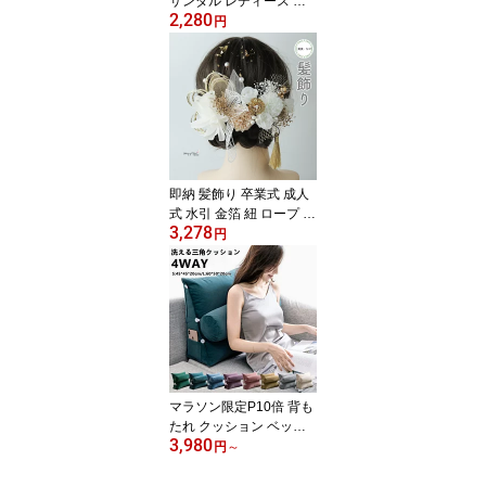
サンダル レディース 疲
2,280
れない ラウンド ストラ
円
ップ サンダル レディー
ス シューズ 靴 サンダル
ローヒールサンダル 2cm
歩きやすい 小さいサイズ
痛くない 大きいサイズ 2
2.5-25cm 靴 軽い おしゃ
れ キレイめ 美脚 リゾー
ト 低反発
即納 髪飾り 卒業式 成人
式 水引 金箔 紐 ロープ 金
3,278
銀 ゴールド シルバー ヘ
円
アアクセサリー 花 ドラ
イフラワー 前撮り 成人
式前撮り 振袖 袴 着物 色
打掛 結婚式 ブライダル
ウェディング 花嫁 ヘッ
ドドレス 浴衣 和装 七五
三 お呼ばれ ヘアアレン
ジ かすみ草
マラソン限定P10倍 背も
たれ クッション ベッド
3,980
用 ソファー 背もたれク
円
～
ッション ベッド用 三角
三角クッション 寝ながら