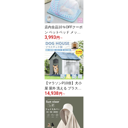
パッド付き 接触涼感 イ
ンナー ルームウェア 部
屋着 寝間着 ナイトブラ
締め付けないトップス 部
屋着 ナイトブラ トップ
店内全品10％OFFクーポ
ス
ン ペットベッド メッシ
3,993
ュ 夏用 蚊帳 ベビー用 折
円
～
り畳み式 蚊帳 猫 犬 ベッ
ド 360°保護 かや 遮光 日
よけ 虫刺され防止ネット
蚊よけ 防虫 猫テント ペ
ットハウス 猫ハウス 折
りたたみ式 耐噛み マッ
トクッション 取付簡単
室内 屋外 洗える 暑さ対
【マラソンP10倍】犬小
策
屋 屋外 洗える プラスチ
14,938
ック 中型犬 小型犬 ドッ
円
～
グハウス ペットハウス
防水 防風 プラスチック
製 通気窓付き 排水穴 底
面高設計 広々快適スペー
ス 組立簡単 ドッグハウ
ス 室内 屋外用 ペット用