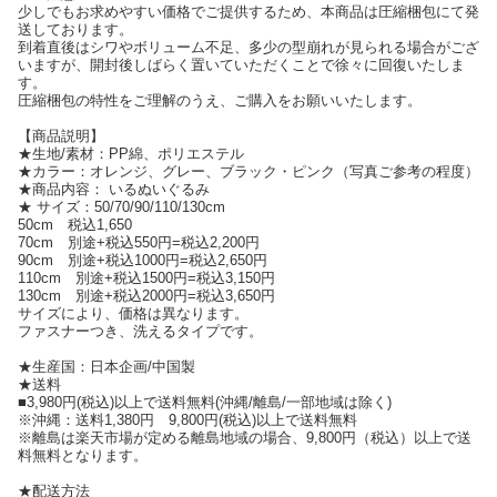
少しでもお求めやすい価格でご提供するため、本商品は圧縮梱包にて発
送しております。
到着直後はシワやボリューム不足、多少の型崩れが見られる場合がござ
いますが、開封後しばらく置いていただくことで徐々に回復いたしま
す。
圧縮梱包の特性をご理解のうえ、ご購入をお願いいたします。
【商品説明】
★生地/素材：PP綿、ポリエステル
★カラー：オレンジ、グレー、ブラック・ピンク（写真ご参考の程度）
★商品内容： いるぬいぐるみ
★ サイズ：50/70/90/110/130cm
50cm 税込1,650
70cm 別途+税込550円=税込2,200円
90cm 別途+税込1000円=税込2,650円
110cm 別途+税込1500円=税込3,150円
130cm 別途+税込2000円=税込3,650円
サイズにより、価格は異なります。
ファスナーつき、洗えるタイプです。
★生産国：日本企画/中国製
★送料
■3,980円(税込)以上で送料無料(沖縄/離島/一部地域は除く)
※沖縄：送料1,380円 9,800円(税込)以上で送料無料
※離島は楽天市場が定める離島地域の場合、9,800円（税込）以上で送
料無料となります。
★配送方法