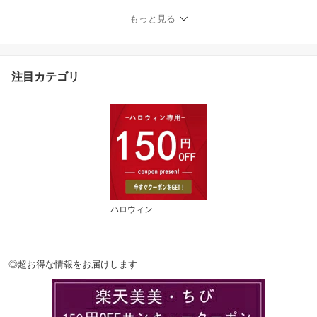
ゲーム 読書 スマホ うつ
もっと見る
伏せ 枕 おしゃれ ソファ
ー用 ベットインテリア
授乳 うつぶせ ごろ寝 テ
レビ枕 妊婦 授乳 腰痛対
注目カテゴリ
策 ごろ寝 テレビ枕 グッ
ズ
ハロウィン
◎超お得な情報をお届けします