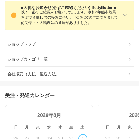
●大切なお知らせ(必ずご確認ください)-BettyBotter‐●
以下、必ずご確認をお願いいたします。令和8年熊本地震
および台風13号の接近に伴い、下記宛の送付につきまして
荷受停止・大幅遅延の通達がありました
。
ショップトップ
ショップカテゴリ一覧
会社概要（支払・配送方法）
受注・発送カレンダー
2026年8月
20
日
月
火
水
木
金
土
日
月
火
26
27
28
29
30
31
1
30
31
1