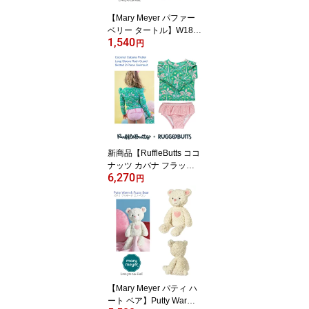
ンチバッグ サンリオ公式
【Mary Meyer パファー
ベリー タートル】W18.5
1,540
×H7×D18cm◆かめ ぬい
円
ぐるみ キッズ ベビー 子
ども イエロー グリーン
ファーストドール プレゼ
ント 出産祝 誕生日 お祝
い おもちゃ メリーマイ
ヤー ぬい活 Turtle 50690
新商品【RuffleButts ココ
ナッツ カバナ フラッタ
6,270
ー 長袖 ラッシュガー
円
ド】4T 約99-106cm 5歳
106-114cm 6歳 114-119
cm ◆ 水着 スイムウェア
緑 グリーン ピンク 4歳 5
歳 6歳 セパレート 上下セ
ット 水着 旅行 夏 キッズ
子ども フリル UPF50+ C
oconut Cabana Flutter
【Mary Meyer パティ ハ
ート ベア】Putty Warm &