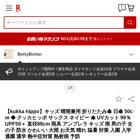
8/11(火)01:59まで
要エントリー
BettyBotter
ポイントアップ期間中 ! 通常商品 ダイヤモンド会員10倍 プラチナ会員
10倍 ゴールド会員5倍 シルバー会員2倍 レギュラー会員2倍
1/5
【kukka hippo】キッズ 晴雨兼用 折りたたみ傘 日傘 50c
m ◆ クッカヒッポ サックス ネイビー 傘 UVカット 99％
UPF50＋ 直径88cm 雨具 アンブレラ キッズ 雨 男の子 女
の子 防水 かわいい 大雨 お天気 晴れ 猛暑 対策 入園 入学
通園 通学 熱中症対策 熱射病 予防