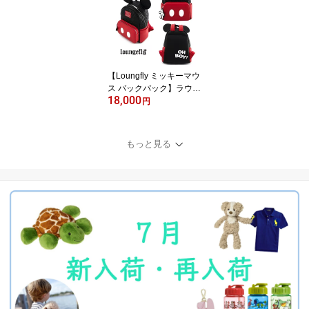
プス 4歳 5歳 6歳◆ 男の
子 子ども 水泳 プール 旅
行 リゾート 夏 インポー
ト UPF50+ ラゲッドバッ
ツ ラッフルバッツ ラゲ
ット Long Sleeve Rash
【Loungfly ミッキーマウ
Guard
ス バックパック】ラウン
18,000
ジフライ リュック ◆ 22.
円
8cm W x 26.6cm H x 11.4
cm ブラック オシャレ バ
ウンドコーデ 女性 レデ
もっと見る
ィース ファッション バ
ッグ ミッキー 黒 ディズ
ニーライセンス商品 公式
ウォルト Disney D WDB
K0295