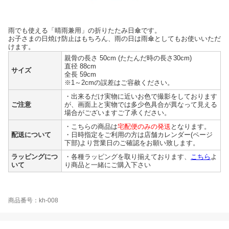
雨でも使える「晴雨兼用」の折りたたみ日傘です。
お子さまの日焼け防止はもちろん、雨の日は雨傘としてもお使いいただ
けます。
親骨の長さ 50cm (たたんだ時の長さ30cm)
直径 88cm
サイズ
全長 59cm
※1～2cmの誤差はご容赦ください。
・出来るだけ実物に近いお色で撮影をしております
ご注意
が、画面上と実物では多少色具合が異なって見える
場合がございますご了承ください。
・こちらの商品は
宅配便のみの発送
となります。
配送について
・日時指定をご利用の方は店舗カレンダー(ページ
下部)より営業日のご確認をお願い致します。
ラッピングにつ
・各種ラッピングを取り揃えております、
こちら
よ
いて
り商品と一緒にご購入下さい
商品番号：kh-008