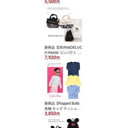
5,500
Fuzzy Bear H43cm ◆ホ
円
ワイト クリーム メリー
マイヤー くま ベア クマ
ぬいぐるみ キッズ ベビ
ー 子ども 赤ちゃん ぬい
活 ファーストドール プ
レゼント 出産祝 誕生日
お祝い おもちゃ パティ
ベア Xmas クリスマス 3
新商品【DEAN&DELUC
8163
A Hawaii コンパクト ハ
7,920
イビスカス 折りたたみ
円
トートバッグ】ロイヤル
ハワイアン店限定 ディー
ンアンドデルーカハワイ
ホワイト ブラック 2025
◆ ナチュラル ミニサイ
ズ 持ち運び ショルダー
インポート 海外 お土産
COMPACT HIBISCUS F
新商品【Ragged Butts
OLDABLE TOTE BAG
長袖 キッズ ラッシュガ
3,850
ード 4T 5 6】ホワイト ネ
円
イビー ブルー イエロー
水着 スイムウェア トッ