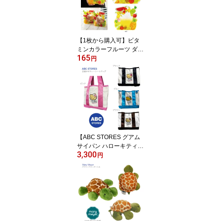
【1枚から購入可】ビタ
ミンカラーフルーツ ダイ
165
カットジップ付バッグ W
円
200×D45×H210mm ◆
くだもの ビニール袋 半
透明 プチギフト 小分け
袋 パーティイベント ミ
ニ 袋 簡単 祝日 お祝い プ
レゼント ギフト ラッピ
ング お菓子入れ
【ABC STORES グアム
サイパン ハローキティ
3,300
トートバッグ 】約タテ2
円
2×ヨコ24×マチ12cm 持
ち手51cm ◆ ピンク ブラ
ック ブルー ブラウン ミ
ニトート ランチバッグ
お弁当袋 正規品 ABCス
トア 人気 地域限定 リミ
テッド コラボトート ラ