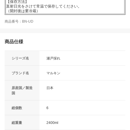
【保存方法】
直射日光をさけて常温で保存してください。
（開封後は要冷蔵）
商品番号：BN-UD
商品仕様
シリーズ名
瀬戸採れ
ブランド名
マルキン
原産国／製造
日本
国
総個数
6
総重量
2400ml