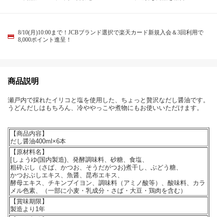
8/10(月)10:00まで！JCBブランド選択で楽天カード新規入会＆3回利用で
8,000ポイント進呈！
商品説明
瀬戸内で採れたイリコと塩を使用した、ちょっと贅沢なだし醤油です。
うどんだしはもちろん、冷ややっこや煮物にもお使いいただけます。
【商品内容】
だし醤油400ml×6本
【原材料名】
[しょうゆ(国内製造)、発酵調味料、砂糖、食塩、
粗砕ぶし（さば、かつお、そうだがつお)煮干し、ぶどう糖、
かつおぶしエキス、魚醤、昆布エキス、
酵母エキス、チキンブイヨン、調味料（アミノ酸等）、酸味料、カラ
メル色素、（一部に小麦・乳成分・さば・大豆・鶏肉を含む）
【賞味期限】
製造より1年