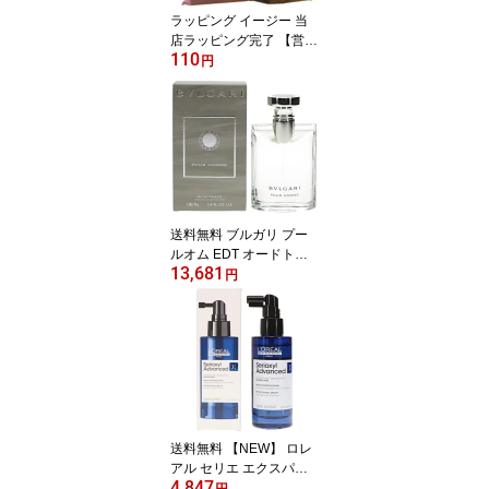
ラッピング イージー 当
店ラッピング完了 【営業
110
日13時まで当日発送】
円
送料無料 ブルガリ プー
ルオム EDT オードトワ
13,681
レ SP 100ml 【NEWパッ
円
ケージ】 香水 BVLGARI
【営業日13時まで当日発
送】
送料無料 【NEW】 ロレ
アル セリエ エクスパー
4,847
ト セリオキシル アドバ
円