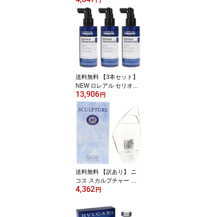
ンスト デンサーヘア 90
ml 国内正規品 【営業日1
3時まで当日発送】
送料無料 【3本セット】
NEW ロレアル セリオキ
13,906
シル セリエ エクスパー
円
ト アドバンスト デンサ
ーヘア 90ml 国内正規品
【営業日13時まで当日発
送】
送料無料 【訳あり】 ニ
コス スカルプチャー オ
4,362
ム EDT オードトワレ SP
円
100ml テスター 【キャッ
プ付】 香水 NICOS 【営
業日13時まで当日発送】