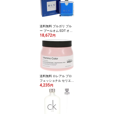
送料無料 ブルガリ ブル
ー プールオム EDT オー
18,672
ドトワレ SP 100ml 香水
円
BVLGARI 【営業日13時
まで当日発送】
送料無料 ロレアル プロ
フェッショナル セリエ
4,235
エクスパート ビタミノカ
円
ラー マスク 500g 国内正
規品 【営業日13時まで
当日発送】