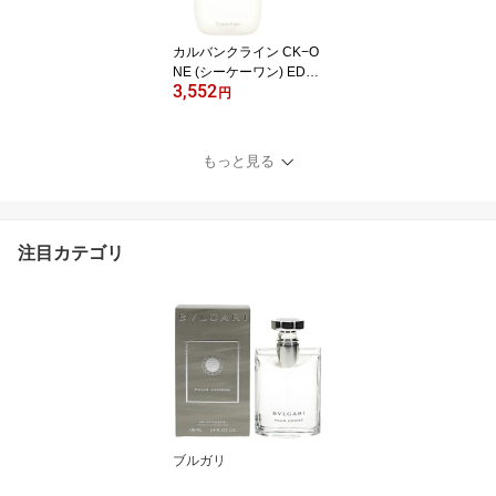
カルバンクライン CK−O
NE (シーケーワン) EDT
3,552
オードトワレ SP 100ml
円
香水 CALVIN KLEIN CK
もっと見る
注目カテゴリ
ブルガリ