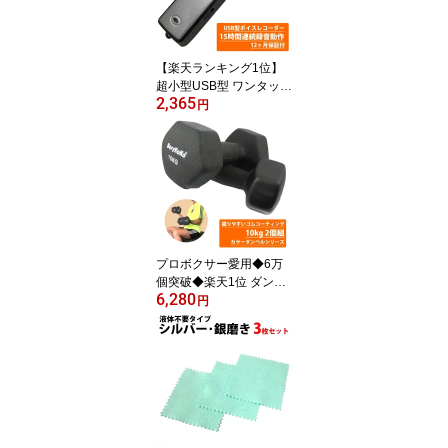
ストレッチャー シューツ
リー シューキーパー 幅
靴伸ばし つま先 革靴 靴
【楽天ランキング1位】
超小型USB型 ワンタッチ
2,365
ボイスレコーダー シルバ
円
ーモデル 4GB/8GB Win1
0/8.1/8 対応 正規品/12ヶ
月保証 小型 ICレコーダ
ー 録音機 簡単 長時間 高
音質 オーディオ パワハ
ラ セクハラ 防止 USB 充
電
プロボクサー愛用◆6万
個突破◆楽天1位 ダンベ
6,280
ル 10kg ブラック 2個セ
円
ット 正規品/12ヶ月保証
筋トレ フィットネス ダ
イエット 筋力トレーニン
グ 鉄アレイ ケトルベル 1
kg 2kg 3kg 4kg 5kg 8kg
10kg あす楽対応