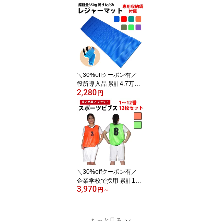
ューブ 採用 エアーネッ
クストレッチャー 首KoK
oくん 正規品/12ヶ月保証
マッサージ クッション
枕 肩 首 目 疲れ こり 首
ストレッチャー
＼30%offクーポン有／
役所導入品 累計4.7万枚
2,280
突破 楽天1位 レジャーシ
円
ート 収納袋付 超厚手 折
り畳み クッション 防水
超軽量 断熱 ロングサイ
ズ レジャーマット 20mm
XPE 正規品/12ヶ月保証
おしゃれ キャンプ アウ
トドア 花見 花火 運動会
海 BBQ 山 登山
＼30%offクーポン有／
企業学校で採用 累計17.4
3,970
万枚突破 楽天1位 スポー
円
～
ツ ビブス 1〜12番 12枚
セット 正規品/30日間保
証 ゼッケン ウェア 大人
もっと見る