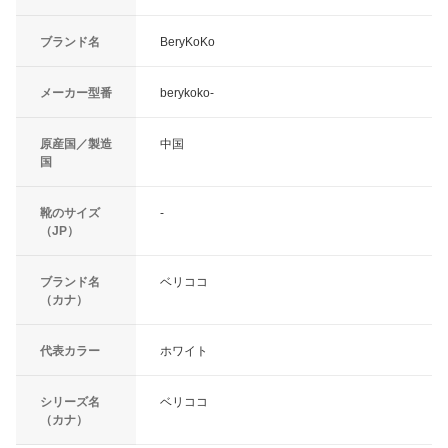
ブランド名
BeryKoKo
メーカー型番
berykoko-
原産国／製造
中国
国
靴のサイズ
-
（JP）
ブランド名
ベリココ
（カナ）
代表カラー
ホワイト
シリーズ名
ベリココ
（カナ）