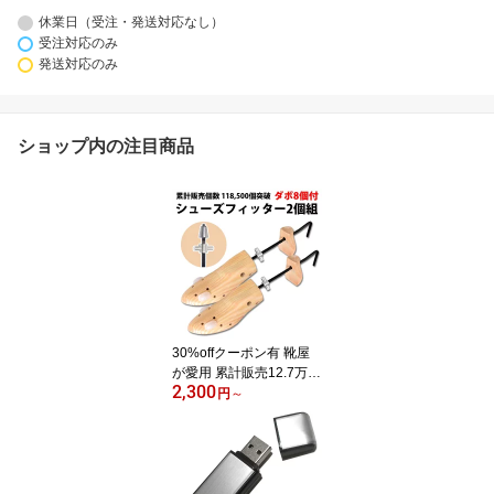
休業日（受注・発送対応なし）
受注対応のみ
発送対応のみ
ショップ内の注目商品
30%offクーポン有 靴屋
が愛用 累計販売12.7万個
2,300
楽天1位 シューズフィッ
円
～
ター 2個 セット ダボ8個
付 女性用 男性用 30日間
保証 メンズ レディース
男性 女性 痛い きつい カ
ジュアル 木製 シューズ