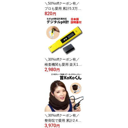
＼50%offクーポン有／
プロも愛用 累計5.3万枚
820
突破 楽天1位 シルバーポ
円
リッシュ シルバー磨き
銀磨き布 3枚お得セット
アクセサリー お手入れ
磨く クリーナー アクセ
黒ずみ きれい 生地 クロ
ス 布 シルバークロス シ
ルバー磨き布 銀磨き 銀
製品 シルバー925 シルバ
＼30%offクーポン有／
ークリー
検査機関も愛用 楽天1位
2,980
0.01pH単位 高精度 デジ
円
タル pH計 日本語説明書
付 正規品/12ヶ月保証 ペ
ーハー 測定器 水質 検査
校正 水槽 アクアリウム
熱帯魚 淡水魚 酸性 アル
カリ性 プール 水質検査
液体 家庭菜園 水槽管理
水耕栽 水質調査 金魚 PH
＼30%offクーポン有／
測
整骨院で愛用 累計2.4万
3,970
個突破 楽天1位 三つ叉 チ
円