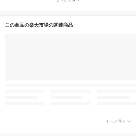
用 大きいサイズ ジュニ
ア セット 色 フットサル
サッカー バスケットボー
ル 10枚 以上 あす楽対応
生地
この商品の楽天市場の関連商品
もっと見る