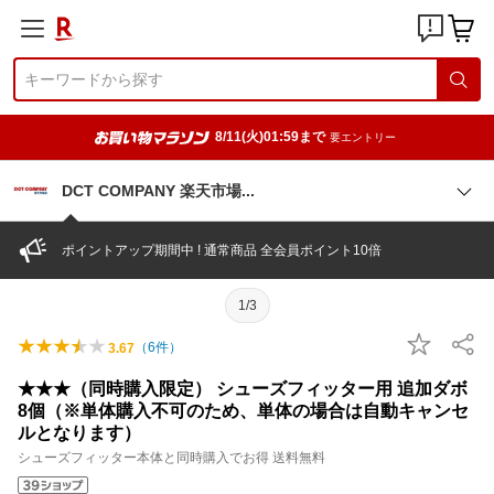
8/11(火)01:59まで
要エントリー
DCT COMPANY 楽天市
場
ポイントアップ期間中 ! 通常商品 全会員ポイント10倍
1/3
（
6
件）
3.67
★★★（同時購入限定） シューズフィッター用 追加ダボ
8個（※単体購入不可のため、単体の場合は自動キャンセ
ルとなります）
シューズフィッター本体と同時購入でお得 送料無料