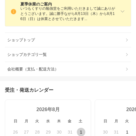
夏季休業のご案内
いつもくすりの勉強堂をご利用いただきまして誠にありが
とうございます。誠に勝手ながら8月13日（木）から8月1
6日（日）は休業とさせていただきま
す
ショップトップ
ショップカテゴリ一覧
会社概要（支払・配送方法）
受注・発送カレンダー
2026年8月
20
日
月
火
水
木
金
土
日
月
火
26
27
28
29
30
31
1
30
31
1