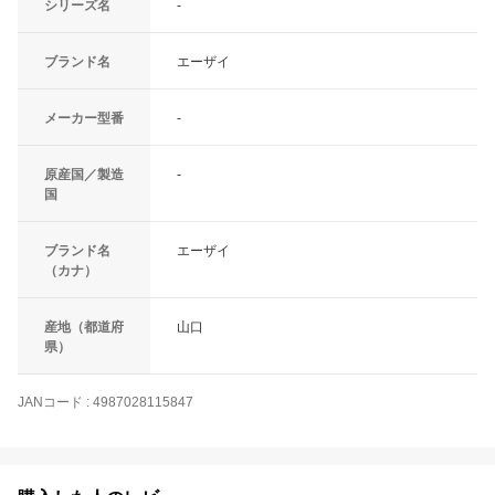
シリーズ名
-
ブランド名
エーザイ
メーカー型番
-
原産国／製造
-
国
ブランド名
エーザイ
（カナ）
産地（都道府
山口
県）
JANコード
:
4987028115847