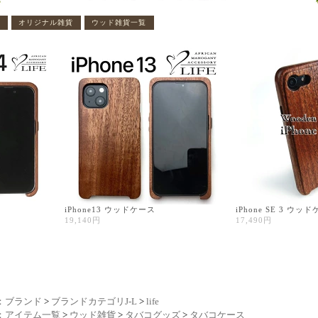
：ブランド
>
ブランドカテゴリJ-L
>
life
：アイテム一覧
>
ウッド雑貨
>
タバコグッズ
>
タバコケース