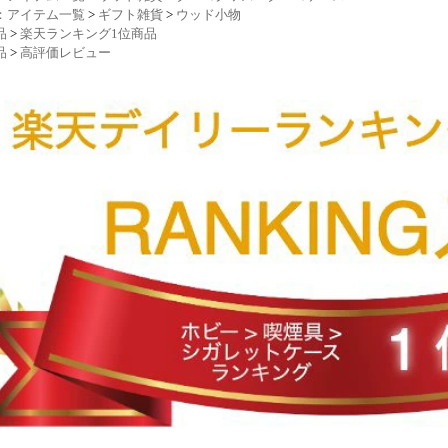
：アイテム一覧
>
ギフト雑貨
>
ウッド小物
品
>
楽天ランキング1位商品
品
>
高評価レビュー