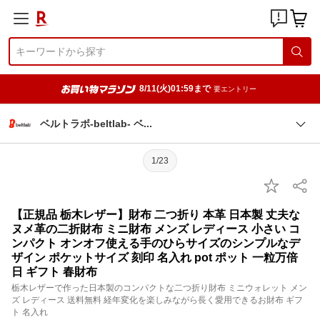
8/11(火)01:59まで
要エントリー
ベルトラボ-beltlab-
ベ
1/23
【正規品 栃木レザー】財布 二つ折り 本革 日本製 丈夫な
ヌメ革の二折財布 ミニ財布 メンズ レディース 小さい コ
ンパクト オンオフ使える手のひらサイズのシンプルなデ
ザイン ポケットサイズ 刻印 名入れ pot ポット 一粒万倍
日 ギフト 春財布
栃木レザーで作った日本製のコンパクトな二つ折り財布 ミニウォレット メン
ズ レディース 送料無料 経年変化を楽しみながら長く愛用できるお財布 ギフ
ト 名入れ