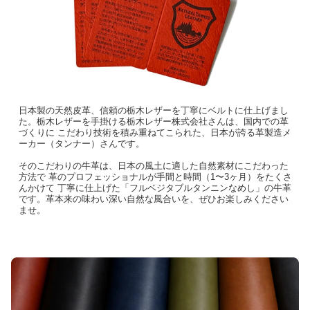
日本製の天然皮革、信頼の栃木レザーを丁寧にベルトに仕上げまし
た。栃木レザーを手掛ける栃木レザー株式会社さんは、国内での革
づくりに こだわり技術を積み重ねてこられた、日本が誇る革製造メ
ーカー（タンナー）さんです。
そのこだわりの牛革は、日本の風土に適した自然素材にこだわった
方法で 革のプロフェッショナルが手間と時間（1〜3ヶ月）をたくさ
んかけて 丁寧に仕上げた「フルベジタブルタンニンなめし」の牛革
です。革本来の味わい深い自然な風合いを、ぜひお楽しみください
ませ。