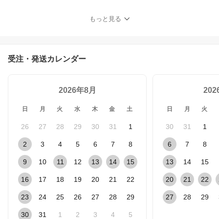
ローチ ペンダント シル
バー925 ガーネット 碌山
もっと見る
ウィリアムモリス公式ジ
ュエリー 405C0015-2
【国内正規品】
受注・発送カレンダー
2026年8月
20
日
月
火
水
木
金
土
日
月
火
26
27
28
29
30
31
1
30
31
1
2
3
4
5
6
7
8
6
7
8
9
10
11
12
13
14
15
13
14
15
16
17
18
19
20
21
22
20
21
22
23
24
25
26
27
28
29
27
28
29
30
31
1
2
3
4
5