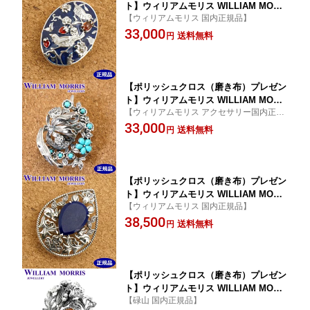
ト】ウィリアムモリス WILLIAM MORR
【ウィリアムモリス 国内正規品】
IS いちご泥棒 エナメル ブローチ/ペン
33,000
ダント シルバー925 ガーネット 碌山 ウ
送料無料
円
ィリアム モリス公式ジュエリー 405C00
09-GC-3
【ポリッシュクロス（磨き布）プレゼン
ト】ウィリアムモリス WILLIAM MORR
【ウィリアムモリス アクセサリー国内正規
IS るりはこべ トルコ石 ターコイズ ブ
品】
33,000
ローチ ペンダント シルバー925 ウィリ
送料無料
円
アム モリス公式ジュエリー 405C0011
【ポリッシュクロス（磨き布）プレゼン
ト】ウィリアムモリス WILLIAM MORR
【ウィリアムモリス 国内正規品】
IS 兄弟うさぎ ブローチ ペンダント シ
38,500
ルバー925 ラピスラズリ 碌山 ウィリア
送料無料
円
ム モリス公式ジュエリー 405C0013-TY
【ウィリアムモリス アクセサリー 】
【ポリッシュクロス（磨き布）プレゼン
ト】ウィリアムモリス WILLIAM MORR
【碌山 国内正規品】
IS チューリップ ブローチ ペンダント