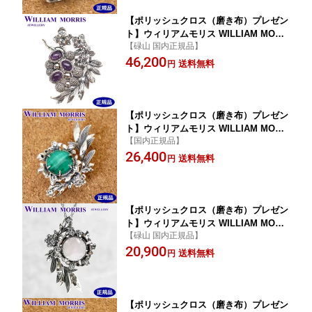
【ポリッシュクロス（磨き布）プレゼン
ト】ウィリアムモリス WILLIAM MORR
【碌山 国内正規品】
IS ぶどう ブローチ ペンダント シルバ
46,200
ー925 アメシスト 碌山 ウィリアム モリ
送料無料
円
ス公式ジュエリー 405C0007-TY【ウィ
リアムモリス アクセサリー 】
【ポリッシュクロス（磨き布）プレゼン
ト】ウィリアムモリス WILLIAM MORR
【国内正規品】
IS グリーンマリーゴールド ブローチ ペ
26,400
ンダント シルバー925 ウィリアム モリ
送料無料
円
ス公式ジュエリー 405C0008-TY 【ウィ
リアムモリス アクセサリー 】
【ポリッシュクロス（磨き布）プレゼン
ト】ウィリアムモリス WILLIAM MORR
【碌山 国内正規品】
IS ブローチ ペンダント シルバー925
20,900
【マリーゴールド】碌山 ウィリアム モ
送料無料
円
リス公式ジュエリー 405C0008-TY-1【ウ
ィリアムモリス アクセサリー 】
【ポリッシュクロス（磨き布）プレゼン