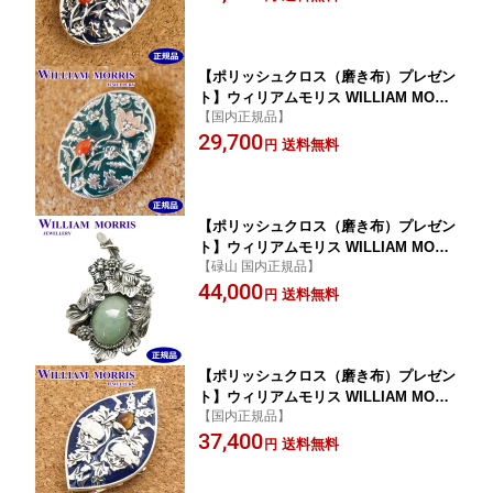
ム モリス公式ジュエリー 405C0002-TY
【ポリッシュクロス（磨き布）プレゼン
ト】ウィリアムモリス WILLIAM MORR
【国内正規品】
IS メドウェイ エナメル（グリーン） ブ
29,700
ローチ ペンダント シルバー925 珊瑚 碌
送料無料
円
山 ウィリアム モリス公式ジュエリー 40
5C0002-TY-2 【ウィリアムモリス アク
セサリー 】
【ポリッシュクロス（磨き布）プレゼン
ト】ウィリアムモリス WILLIAM MORR
【碌山 国内正規品】
IS るりはこべ ブローチ ペンダント シ
44,000
ルバー925 グリーンジェイド 翡翠（ヒ
送料無料
円
スイ）碌山 ウィリアム モリス公式ジュ
エリー 405C0004-TY 【ウィリアムモリ
ス アクセサリー 】
【ポリッシュクロス（磨き布）プレゼン
ト】ウィリアムモリス WILLIAM MORR
【国内正規品】
IS 兄弟うさぎ タイガーアイ ブローチ
37,400
ペンダント シルバー925 碌山 ウィリア
送料無料
円
ム モリス公式ジュエリー 405C0006-TY-
2 【ウィリアムモリス アクセサリー 】