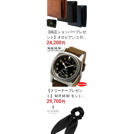
ク 1101 BK
【純正ショッパープレゼ
ント】オロビアンコ OR
24,200
OBIANCO 二つ折り財布
円
ショートウォレット 小銭
入れ付 レザー 牛革製 ブ
ラック、ネイビー、ブラ
ウンの3色 ORS-072209
【国内正規品】【日本
製】
【クリーナープレゼン
ト】 M.R.M.W. モントル
29,700
ロロイ ミリタリーウォッ
円
チ マジェテック ビッグ
タートル スモールセコン
ド Majetek Big Turtle Sm
all second 腕時計 MAJE
TEK SS01 エルジン、ロ
ンジン、ウォルサム等の