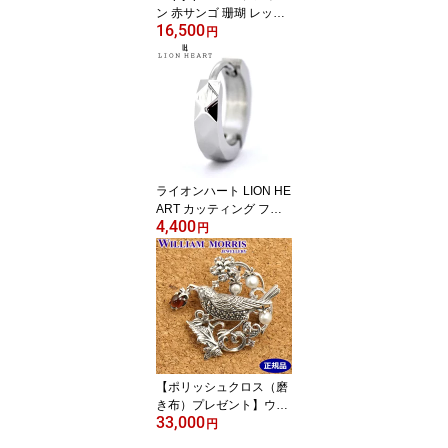
ン 赤サンゴ 珊瑚 レッド
16,500
コーラル 3ウエイ ネック
円
レス/ブレスレット/アン
クレット 日本製 16AHK-
453【正規品】【クリー
ナープレゼント】
ライオンハート LION HE
ART カッティング フー
4,400
プピアス（片耳）LH-1-
円
エルエイチワン サージカ
ルステンレス製 シルバー
IP 03EA0015SV【国内正
規品】【クリーナープレ
ゼント】
【ポリッシュクロス（磨
き布）プレゼント】ウィ
33,000
リアムモリス WILLIAM
円
MORRIS いちご泥棒 ブ