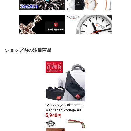
ショップ内の注目商品
マンハッタンポーテージ
Manhattan Portage Alley
5,940
cat Waist Bag XS アーレ
円
イキャット ウェストバッ
グ ボディバッグ ブラッ