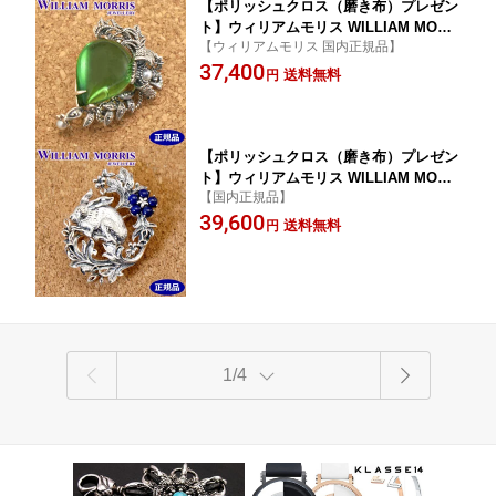
【ポリッシュクロス（磨き布）プレゼン
ト】ウィリアムモリス WILLIAM MORR
【ウィリアムモリス 国内正規品】
IS グリーンアンバー・コンプトン ブロ
37,400
ーチ ペンダント シルバー925 ウィリア
送料無料
円
ム モリス公式ジュエリー 碌山 405C002
3-TY
【ポリッシュクロス（磨き布）プレゼン
ト】ウィリアムモリス WILLIAM MORR
【国内正規品】
IS 兄弟うさぎ ブローチ ペンダント シ
39,600
ルバー925 ラピスラズリ ウィリアム モ
送料無料
円
リス公式ジュエリー 405C0028 【ウィリ
アムモリス アクセサリー 】
1/4