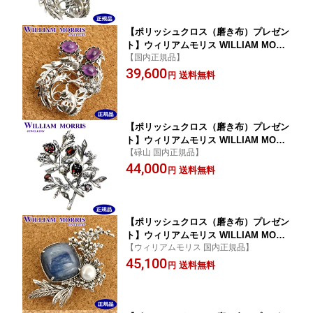
ィリアムモリス アクセサリー 】
【ポリッシュクロス（磨き布）プレゼン
ト】ウィリアムモリス WILLIAM MORR
【国内正規品】
IS リスとナイチンゲール ブローチ ペン
39,600
ダント シルバー925 アメジスト 碌山 ウ
送料無料
円
ィリアム モリス公式ジュエリー 405C00
19-TY 【ウィリアムモリス アクセサリ
ー 】
【ポリッシュクロス（磨き布）プレゼン
ト】ウィリアムモリス WILLIAM MORR
【碌山 国内正規品】
IS 柘榴あるいは果実 ブローチ ペンダン
44,000
ト シルバー925 ガーネット 碌山 ウィリ
送料無料
円
アム モリス公式ジュエリー 405C0020
【ウィリアムモリス アクセサリー 】
【ポリッシュクロス（磨き布）プレゼン
ト】ウィリアムモリス WILLIAM MORR
【ウィリアムモリス 国内正規品】
IS ブローチ ペンダント シルバー925 カ
45,100
イヤナイト 碌山 ウィリアム モリス公式
送料無料
円
ジュエリー 405C0021-TY-A 【ウィリア
ムモリス アクセサリー 】