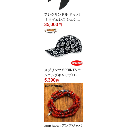
往年の名作の復刻メーカ
ー【国内正規品】
アレクサンドル ドゥ パ
リ タイムレス シュシュ
35,000
髪飾り ブラック フラン
円
ス製 ALEXANDRE DE P
ARIS TIMELESS RIBON
CHOUCHOU TCH-26T-A
23 N-NOIR
スプリンツ SPRINTS ラ
ンニングキャップ O.G.H
5,390
ats オージーハット Flex
円
on the Beach Hat フリー
サイズ メンズ レディー
ス ユニセックス 帽子 ハ
イビスカス/花柄 810169
745441【国内正規品】
amp japan アンプジャパ