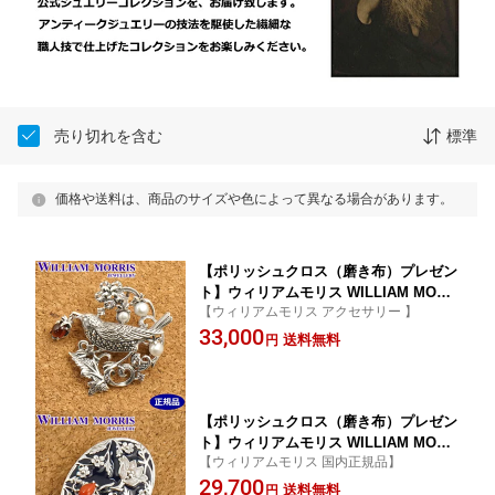
売り切れを含む
標準
価格や送料は、商品のサイズや色によって異なる場合があります。
【ポリッシュクロス（磨き布）プレゼン
ト】ウィリアムモリス WILLIAM MORR
【ウィリアムモリス アクセサリー 】
IS いちご泥棒 ブローチ ペンダント シ
33,000
ルバー925 ガーネット 碌山 ウィリアム
送料無料
円
モリス公式ジュエリー 405C0015-2 【国
内正規品】
【ポリッシュクロス（磨き布）プレゼン
ト】ウィリアムモリス WILLIAM MORR
【ウィリアムモリス 国内正規品】
IS メドウェイ エナメル ブローチ ペン
29,700
ダント シルバー925 珊瑚 碌山 ウィリア
送料無料
円