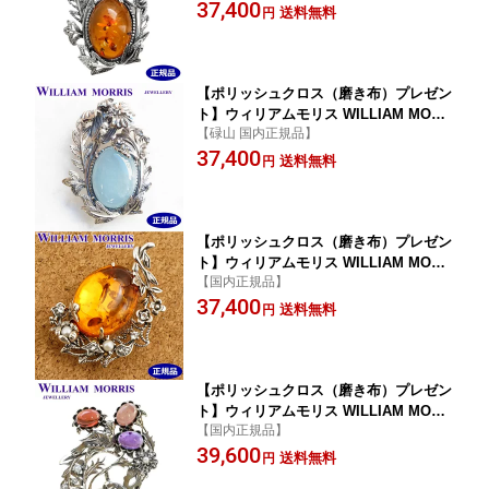
37,400
シルバー925 アンバー（琥珀） 碌山 ウ
送料無料
円
ィリアム モリス公式ジュエリー 405C00
16-TY 【ウィリアムモリス アクセサリ
ー 】
【ポリッシュクロス（磨き布）プレゼン
ト】ウィリアムモリス WILLIAM MORR
【碌山 国内正規品】
IS チューリップ ブローチ ペンダント
37,400
シルバー925 アクアマリン 碌山 ウィリ
送料無料
円
アム モリス公式ジュエリー 405C0016-T
Y-2 【ウィリアムモリス アクセサリー
】
【ポリッシュクロス（磨き布）プレゼン
ト】ウィリアムモリス WILLIAM MORR
【国内正規品】
IS マリーゴールド ブローチ ペンダント
37,400
シルバー925 琥珀 アンバー 碌山 ウィリ
送料無料
円
アム モリス公式ジュエリー 405C0018-T
Y
【ポリッシュクロス（磨き布）プレゼン
ト】ウィリアムモリス WILLIAM MORR
【国内正規品】
IS 【リスとナイチンゲール】 ブローチ
39,600
ペンダント シルバー925 ウィリアム モ
送料無料
円
リス公式ジュエリー 405C0019-TY-1【ウ