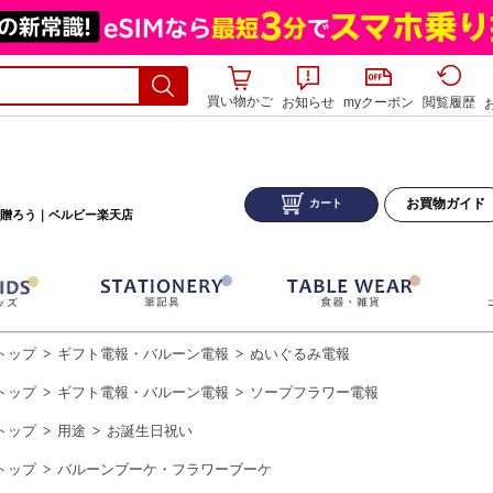
買い物かご
お知らせ
myクーポン
閲覧履歴
お買物ガイド
カート
贈ろう｜ベルビー楽天店
トップ
ギフト電報・バルーン電報
ぬいぐるみ電報
>
>
トップ
ギフト電報・バルーン電報
ソープフラワー電報
>
>
トップ
用途
お誕生日祝い
>
>
トップ
バルーンブーケ・フラワーブーケ
>