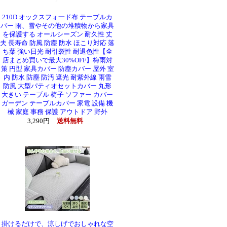
210D オックスフォ一ド布 テーブルカ
バー 雨、雪やその他の堆積物から家具
を保護する オールシーズン 耐久性 丈
夫 長寿命 防風 防塵 防水 ほこり対応 落
ち葉 強い日光 耐引裂性 耐退色性【全
店まとめ買いで最大30%OFF】梅雨対
策 円型 家具カバー 防塵カバー 屋外 室
内 防水 防塵 防汚 遮光 耐紫外線 雨雪
防風 大型パティオセットカバー 丸形
大きい テーブル 椅子 ソファー カバー
ガーデン テーブルカバー 家電 設備 機
械 家庭 事務 保護 アウトドア 野外
3,290円
送料無料
掛けるだけで、涼しげでおしゃれな空