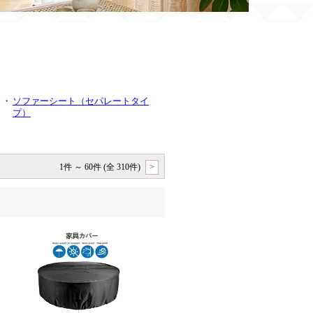
・
ソファーシート（セパレートタイ
プ）
1件 ～ 60件 (全 310件)
>