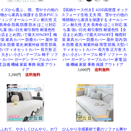
サイズから選ぶ 、雨、雪やその他の
【収納ケース付き】420D高密度 オック
物から家具を保護する 防水PVCコ
スフォード生地 丈夫 雨、雪やその他の
ティング オールシーズン 耐久性 丈
堆積物から家具を保護する オールシー
 長寿命 防風 防塵 防水 ほこり対応
ズン 耐久性 丈夫 長寿命 ほこり対応 落
ち葉 強い日光 耐引裂性 耐退色性
ち葉 強い日光 耐引裂性 耐退色性【全
全店まとめ買いで最大30%OFF】梅
店まとめ買いで最大30%OFF】梅雨対
策 家具カバー 防塵カバー 屋外 室
策 家具カバー 防塵カバー 屋外 室内 防
 防水 防塵 遮光 耐紫外線 雨雪 防風
水 防塵 遮光 耐紫外線 雨雪 防風 大型パ
型パティオセットカバー 長方形 正
ティオセットカバー 長方形 正方形 大
 大きい 小さい テーブル 椅子 ソフ
きい 小さい テーブル 椅子 ソファー カ
ー カバー ガーデン テーブルカバー
バー ガーデン テーブルカバー 家電 設
電 設備 機械 家庭 事務 保護 アウト
備 機械 家庭 事務 保護 アウトドア
ドア
3,690円
送料無料
3,290円
送料無料
にふれて、やさしくひんやり。ホワ
ひんやり冷感素材で夏のソファも爽や