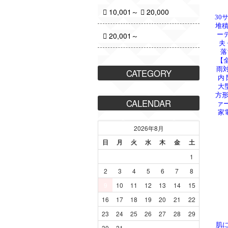
30
堆積
ー
夫
落
【
雨対
内
大
方形
ァ
家
肌