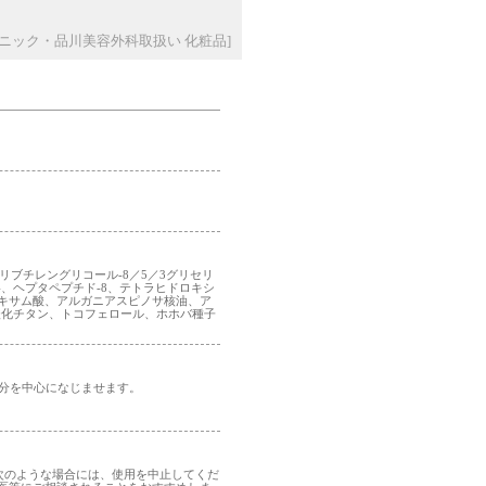
ニック・品川美容外科取扱い 化粧品]
リブチレングリコール-8／5／3グリセリ
4、ヘプタペプチド-8、テトラヒドロキシ
キサム酸、アルガニアスピノサ核油、ア
酸化チタン、トコフェロール、ホホバ種子
部分を中心になじませます。
次のような場合には、使用を中止してくだ