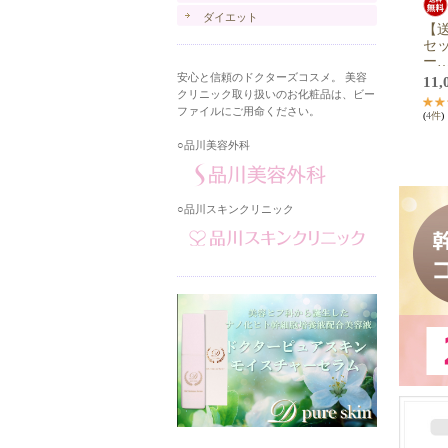
ダイエット
【​送
セ​ッ
ー​
安心と信頼のドクターズコスメ。 美容
11,
クリニック取り扱いのお化粧品は、ビー
ファイルにご用命ください。
(
4
件
)
○品川美容外科
○品川スキンクリニック