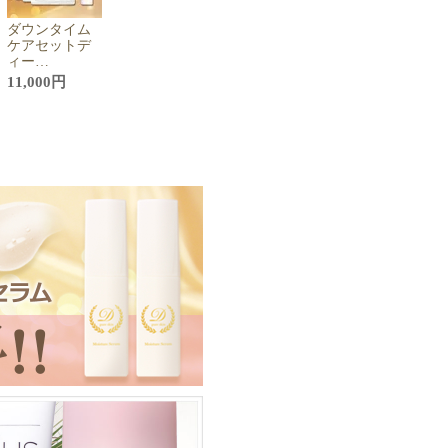
ダ​ウ​ン​タ​イ​ム​
ケ​ア​セ​ッ​ト​デ​
ィ​ー​…
11,000
円