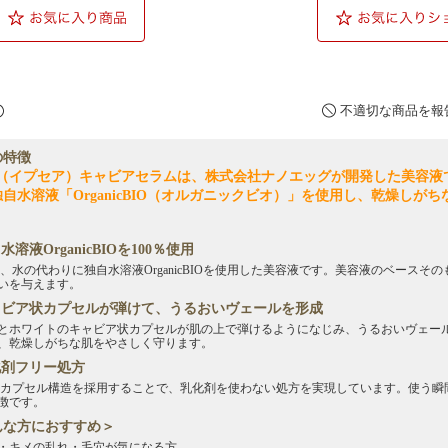
不適切な商品を報
の特徴
ea（イプセア）キャビアセラムは、株式会社ナノエッグが開発した美容液
自水溶液「OrganicBIO（オルガニックビオ）」を使用し、乾燥しが
水溶液OrganicBIOを100％使用
eaは、水の代わりに独自水溶液OrganicBIOを使用した美容液です。美容液のベースそのも
いを与えます。
キャビア状カプセルが弾けて、うるおいヴェールを形成
とホワイトのキャビア状カプセルが肌の上で弾けるようになじみ、うるおいヴェー
、乾燥しがちな肌をやさしく守ります。
化剤フリー処方
eaはカプセル構造を採用することで、乳化剤を使わない処方を実現しています。使う
徴です。
んな方におすすめ＞
・キメの乱れ・毛穴が気になる方