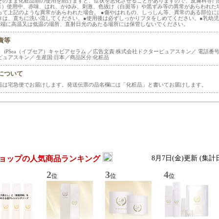
そのまま化粧品類の使用を続けますと、症状を悪化させることがありますので、皮膚科専門
（1）使用中、赤味、はれ、かゆみ、刺激、色抜け（白斑等）や黒ずみ等の異常があらわれた
って上記のような異常があらわれた場合。 ●傷やはれもの、しっしん等、異常のある部位に
きは、直ちに洗い流してください。●使用後は必ずしっかりフタをしめてください。●乳幼
極端に高温又は低温の場所、直射日光のあたる場所には保管しないでください。
責等
 iPSea（イプセア）キャビアセラム ／広告文責:株式会社ドクターピュアスキン／ 電話番号:03
ピュアスキン／ 生産国:日本／商品区分:化粧品
について
品は宅急便でお届けします。発送伝票の品名欄には「化粧品」と書いてお届けします。
ョップの人気商品ランキング
8月7日(金)更新 (集計
2
3
4
位
位
位