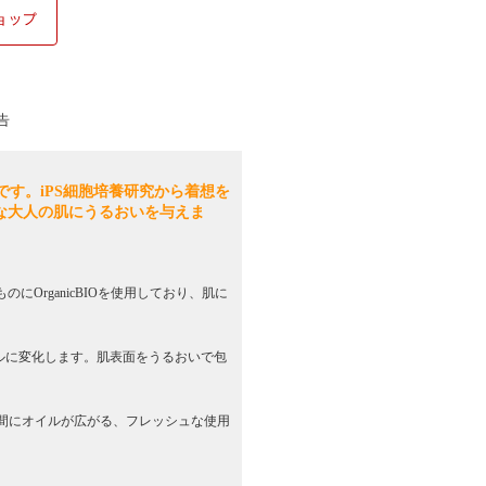
告
です。iPS細胞培養研究から着想を
ちな大人の肌にうるおいを与えま
のにOrganicBIOを使用しており、肌に
ルに変化します。肌表面をうるおいで包
瞬間にオイルが広がる、フレッシュな使用