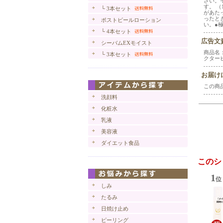
さい。
す。 
└ 3本セット
があた
ったと
ポストピールローション
い。●
└ 4本セット
広告文
シーバムEXモイスト
商品名：
└ 3本セット
クター
お届け
この商
洗顔料
化粧水
乳液
美容液
ダイエット食品
このシ
1
位
しみ
たるみ
日焼け止め
ピーリング