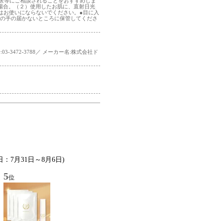
医等にご相談されることをおすすめしま
場合。（２）使用したお肌に、直射日光
はお使いにならないでください。●目に入
児の手の届かないところに保管してくださ
-3472-3788／ メーカー名:株式会社ド
日：7月31日～8月6日)
5
位