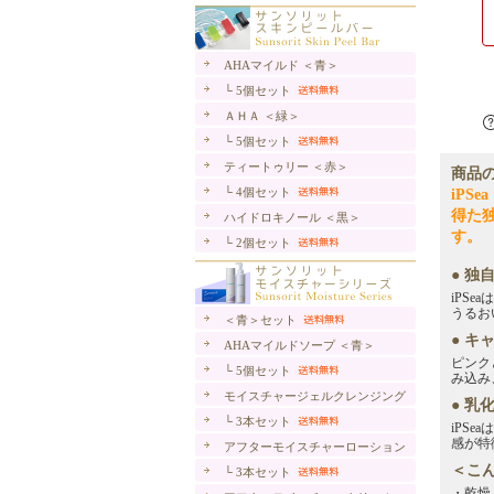
AHAマイルド ＜青＞
└ 5個セット
ＡＨＡ ＜緑＞
└ 5個セット
ティートゥリー ＜赤＞
商品
└ 4個セット
iPS
得た独
ハイドロキノール ＜黒＞
す。
└ 2個セット
● 独自
iPS
うるお
＜青＞セット
● 
AHAマイルドソープ ＜青＞
ピンク
└ 5個セット
み込み
モイスチャージェルクレンジング
● 乳
└ 3本セット
iPS
感が特
アフターモイスチャーローション
＜こ
└ 3本セット
・乾燥