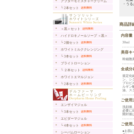
アフターモイスチャークリーム
・うる
└ 2本セット
商品詳
＜黒＞セット
内容量
ハイドロキノールソープ ＜黒＞
30ml
└ 2個セット
ホワイトミルククレンジング
美容キ
└ 3本セット
幹細胞
ブライトローション
全成分
└ ２本セット
規定化
ホワイトエマルジョン
ン、シ
プロピ
└ 2本セット
ルギン
油、ス
ご使用
エンザイマジェル
洗顔後
必要に
└ 3本セット
開封後
エピダーマジェル
ご使用
└ 4本セット
●お肌
シーバムローション