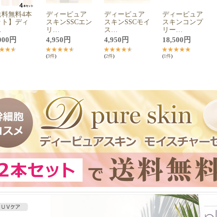
​料​無​料​4​本​
デ​ィ​ー​ピ​ュ​ア​
デ​ィ​ー​ピ​ュ​ア​
デ​ィ​ー​ピ​ュ​ア​
​ト​】​デ​ィ​
ス​キ​ン​S​S​C​エ​ン​
ス​キ​ン​S​S​C​モ​イ​
ス​キ​ン​コ​ン​プ​
…
リ​…
ス​…
リ​ー​…
000
円
4,950
円
4,950
円
18,500
円
(
3
件
)
(
2
件
)
(
1
件
)