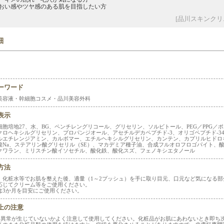
おい感やツヤ感のある肌を目指したい方
[品川スキンクリ
細
ーワード
美容液・幹細胞コスメ・品川美容外科
表示
細胞培地27、水、BG、ペンチレングリコール、グリセリン、ソルビトール、PEG／PPG／ポ
クロヘキシルグリセリン、プロパンジオール、アセチルデカペプチド-3、オリゴペプチド-3
ルエチレンジアミン、カルボマー、エチルヘキシルグリセリン、カンテン、カプリルヒドロ
酸Na、ステアリン酸グリセリル（SE）、マカデミア種子油、合成フルオロフロゴパイト、
クワラン、ミリスチン酸イソセチル、酸化鉄、酸化スズ、フェノキシエタノール
方法
、化粧水等でお肌を整えた後、適量（1～2プッシュ）を手に取り目元、口元など気になる
応じてクリーム等をご使用ください。
は3か月を目安にご使用ください。
上の注意
に異常が生じていないかよく注意して使用してください。化粧品がお肌にあわないとき即ち