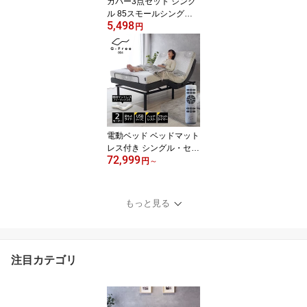
カバー3点セット シング
ル 85スモールシングル
5,498
掛け布団カバー I字ファ
円
スナー マットレスカバー
ピローケース 3点セット
キナリ モカ グレー ベー
ジュ ホワイト
電動ベッド ベッドマット
レス付き シングル・セミ
72,999
ダブル・ダブル フリーラ
円
～
ックス G-FREE004 アジ
ャスタブルベッド 送料無
料 電動リクライニング
もっと見る
ソファーベッド 開梱設置
有 シングルベッド gfree
注目カテゴリ