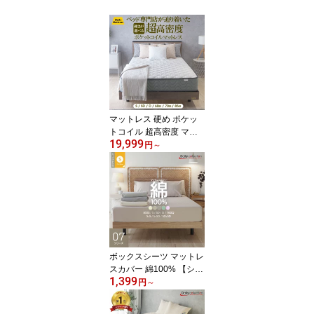
マットレス 硬め ポケッ
トコイル 超高密度 マッ
19,999
トレス シングル セミダ
円
～
ブル ダブル スモールシ
ングル セミシングル 両
面仕様 ST235P レギュラ
ー ハード エクストラハ
ード エッジサポート 厚
さ21cm スプリング
ボックスシーツ マットレ
スカバー 綿100% 【シン
1,399
グル】【セミダブル】
円
～
【ダブル】 シーツナビ付
き 07シリーズ G07 キナ