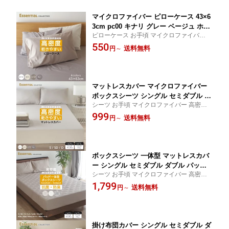
マイクロファイバー ピローケース 43×6
3cm pc00 キナリ グレー ベージュ ホワ
ピローケース お手頃 マイクロファイバー
イト 枕カバー 4363 かさね仕様
枕カバー 洗える シンプル エッセンシャル
550
送料無料
円
～
コレクション かさね仕様
マットレスカバー マイクロファイバー
ボックスシーツ シングル セミダブル ダ
シーツ お手頃 マイクロファイバー 高密度
ブル G00 キナリ グレー ベージュ(グレ
ボックスシーツ 洗える シンプル BOXシー
999
ージュ) ホワイト ベッドシーツ マチ幅 3
送料無料
円
～
ツ エッセンシャルコレクション
0cm 18cm
ボックスシーツ 一体型 マットレスカバ
ー シングル セミダブル ダブル パッド
シーツ お手頃 マイクロファイバー 高密度
一体型ボックスシーツ 洗える マイクロ
敷きパッド パッド一体型 ボックスシーツ
1,799
ファイバー 2台用 スモールシングルショ
送料無料
円
～
シンプル BOXシーツ エッセンシャルコレク
ート 60ss80ssショート BP00 ベッドシ
ション
ーツ マチ幅 30cm 18cm
掛け布団カバー シングル セミダブル ダ