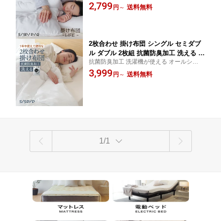
機が使える
2,799
団 掛けふとん ライフ LIFE life
送料無料
円
～
2枚合わせ 掛け布団 シングル セミダブ
ル ダブル 2枚組 抗菌防臭加工 洗える 臭
抗菌防臭加工 洗濯機が使える オールシーズ
いが少ない掛布団 布団 かけ布団 掛け布
ン
3,999
団 ウォッシャブル 丸洗いOK オールシ
送料無料
円
～
ーズン 夏用 冬用 肌布団 来客用 コンパ
クト 掛けふとん ハロー HELLO hello
1/1