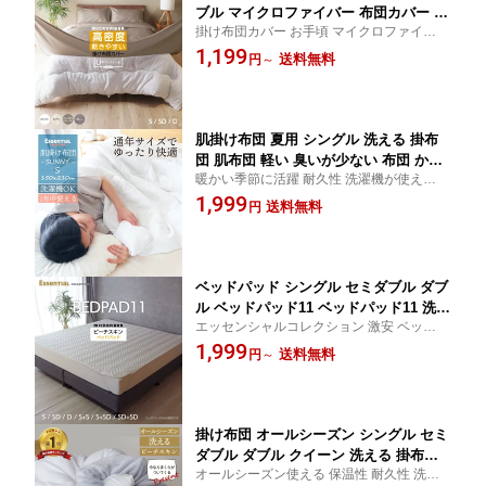
ブル マイクロファイバー 布団カバー U
掛け布団カバー お手頃 マイクロファイバー
字ファスナー U00 キナリ グレー ベージ
高密度 U字ファスナー 洗える シンプル 簡
1,199
ュ(グレージュ) ホワイト
送料無料
円
～
単カバー交換 エッセンシャルコレクション
肌掛け布団 夏用 シングル 洗える 掛布
団 肌布団 軽い 臭いが少ない 布団 かけ
暖かい季節に活躍 耐久性 洗濯機が使える
布団 夏ふとん 掛け布団 薄掛け 来客用
夏物
1,999
布団 薄掛け布団 キルトケット ウォッシ
送料無料
円
ャブル 丸洗いOK 夏 夏用 春 秋 掛けふ
とん サニー SUNNY sunny
ベッドパッド シングル セミダブル ダブ
ル ベッドパッド11 ベッドパッド11 洗え
エッセンシャルコレクション 激安 ベッドパ
る オールシーズン ゴムどめ ぴったりサ
ッド
1,999
イズ
送料無料
円
～
掛け布団 オールシーズン シングル セミ
ダブル ダブル クイーン 洗える 掛布団
オールシーズン使える 保温性 耐久性 洗濯
軽い 臭いが少ない 暖かい 布団 かけ布