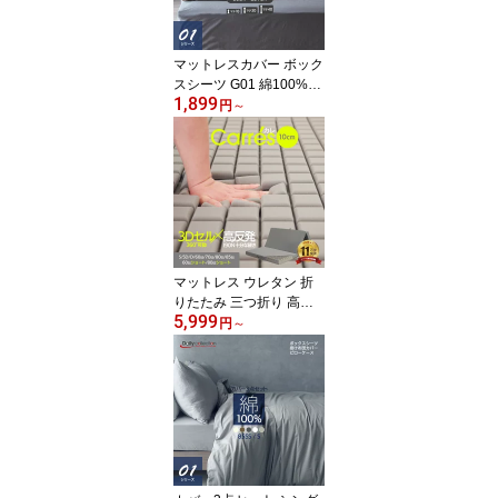
ファスナーキナリ グレー
ベージュ グリーン ピン
ク
マットレスカバー ボック
スシーツ G01 綿100%
1,899
【シングル】【セミダブ
円
～
ル】【ダブル】60〜291
cmまで 2台用サイズ キ
ナリ モカ グレー ベージ
ュ ホワイト ブルー 通常
薄型 厚型 厚さが選べる
ベッドシーツ ショートサ
イズ
マットレス ウレタン 折
りたたみ 三つ折り 高反
5,999
発マットレス 3Dセル 安
円
～
心エコテックス シングル
セミダブル ダブル 60SS
70SS 80SS セミシング
ル 敷布団 トッパー 体圧
分散 薄型 Carres カレ 配
送日指定可