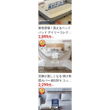
リ グレー ベージュ グリ
ーン ピンク マットカバ
ー ゴム留め ベッドシー
ツ デイリーコレクション
新色登場！洗えるベッド
パッド デイリーコレクシ
2,899
ョン ベッドパッド 【シ
円
～
ングル】【セミダブル】
【ダブル】小さいサイズ
2台用サイズ ファミリー
サイズ ぴったり オール
シーズン 四隅ゴム 丸洗
い 寝心地 綿 ベッド ピッ
タリサイズ ショートサイ
ズ
交換が楽しくなる 掛け布
団カバー 綿100％ コット
2,299
ンケットにもなる 肌掛け
円
～
布団カバー 布団カバー U
07 デイリーコレクショ
ン 07シリーズ 【シング
ル】【セミダブル】【ダ
ブル】【クイーン】U字