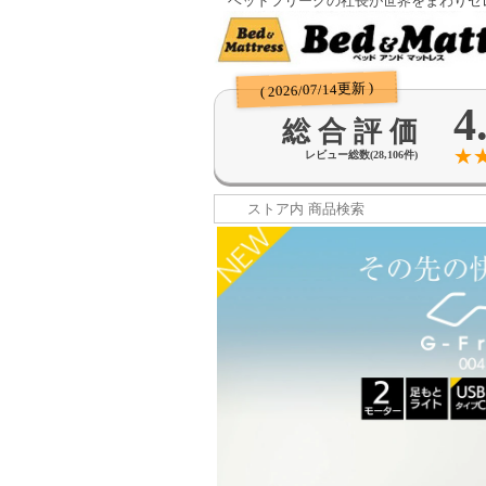
ベッドフリークの社長が世界をまわりセ
( 2026/07/14更新 )
4
総 合 評 価
★
レビュー総数(28,106件)