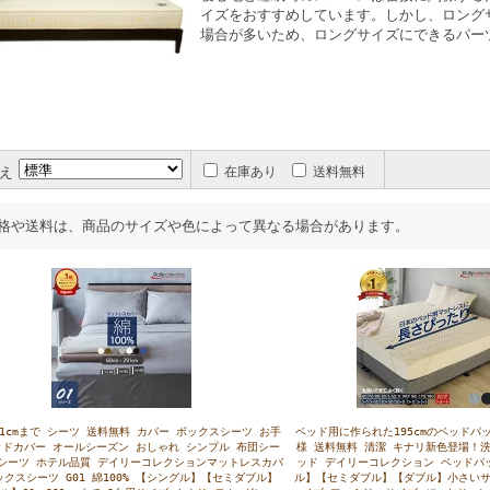
イズをおすすめしています。しかし、ロング
場合が多いため、ロングサイズにできるパー
え
在庫あり
送料無料
格や送料は、商品のサイズや色によって異なる場合があります。
91cmまで シーツ 送料無料 カバー ボックスシーツ お手
ベッド用に作られた195cmのベッドパ
ッドカバー オールシーズン おしゃれ シンプル 布団シー
様 送料無料 清潔 キナリ新色登場！
Xシーツ ホテル品質 デイリーコレクションマットレスカバ
ッド デイリーコレクション ベッドパ
ックスシーツ G01 綿100% 【シングル】【セミダブル】
ル】【セミダブル】【ダブル】小さいサ