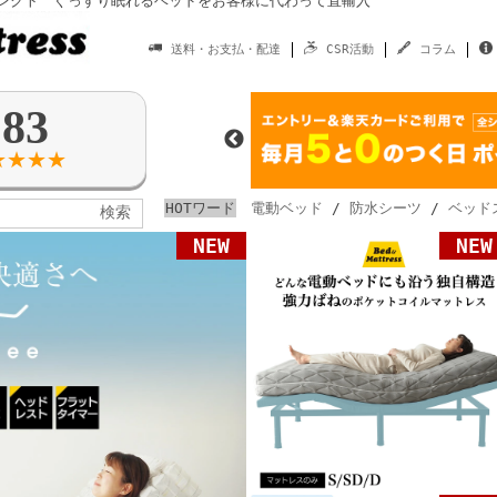
レクト ぐっすり眠れるベッドをお客様に代わって直輸入
送料・お支払・配達
CSR活動
コラム
.83
★★★★
HOTワード
電動ベッド
/
防水シーツ
/
ベッド
NEW
NEW