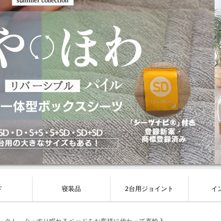
ド
寝装品
2台用ジョイント
イ
マットレスセット
トサイズ対応
ドフレーム
動ベッド
枕カバー・枕プロテクター
マットレスプロテクター
パッド一体型シーツ
マットレスカバー
クッションカバー
掛け布団カバー
ベッドパッド
寝装品セット
掛け布団
まくら
ベッドスプレッド・ベッドカバー
マットレスバンド
マットレスカバー
すきまパッド
ベッドパッド
寝装品セット
セット
ベッドス
ブラン
ク
カ