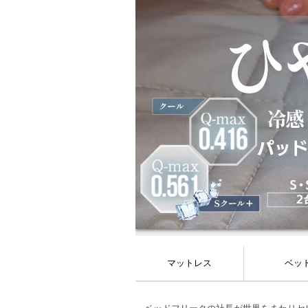
マットレス
ベッ
ポケットコイル
ノンスプリング
ボンネルコイル
連続スプリング
トッパー
フレーム＆
ショー
ベッ
電