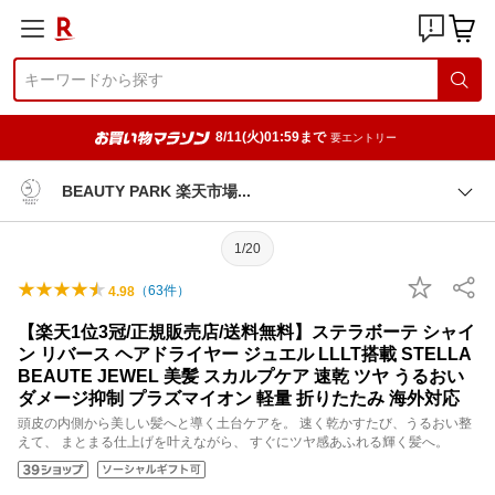
8/11(火)01:59まで
要エントリー
BEAUTY PARK 楽天市
場
1/20
（
63
件）
4.98
【楽天1位3冠/正規販売店/送料無料】ステラボーテ シャイ
ン リバース ヘアドライヤー ジュエル LLLT搭載 STELLA
BEAUTE JEWEL 美髪 スカルプケア 速乾 ツヤ うるおい
ダメージ抑制 プラズマイオン 軽量 折りたたみ 海外対応
頭皮の内側から美しい髪へと導く土台ケアを。 速く乾かすたび、うるおい整
えて、 まとまる仕上げを叶えながら、 すぐにツヤ感あふれる輝く髪へ。