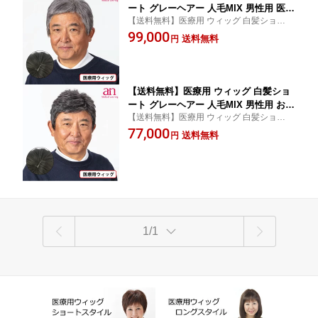
ート グレーヘアー 人毛MIX 男性用 医療
【送料無料】医療用 ウィッグ 白髪ショート
用 かつら おしゃれ 自然 軽量 軽い 通気
グレーヘアー 人毛MIX 男性用 医療用 かつ
99,000
性 伸縮性 高品質 低価格 サイズ調整可
送料無料
円
ら 軽量 軽い 通気性 薄毛 人気 ビジネス メ
能 JIS規格適合 ビジネス メンズ an me
ンズ JIS規格適合 フルウィッグ 70代 80代
n NO3 wig-st-60
【送料無料】医療用 ウィッグ 白髪ショ
ート グレーヘアー 人毛MIX 男性用 おし
【送料無料】医療用 ウィッグ 白髪ショート
ゃれ 自然 医療用 かつら 伸縮性 軽量 軽
グレーヘアー 人毛MIX 男性用 医療用 かつ
77,000
い 通気性 サイズ調整可能 JIS規格適合
送料無料
円
ら 軽量 軽い 通気性 伸縮性 サイズ調整 JIS
フルウィッグ ビジネス メンズ an men
規格 ビジネス メンズ ミックス 50代 60代 7
NO4 wig-st-61
0代 80代
1/1