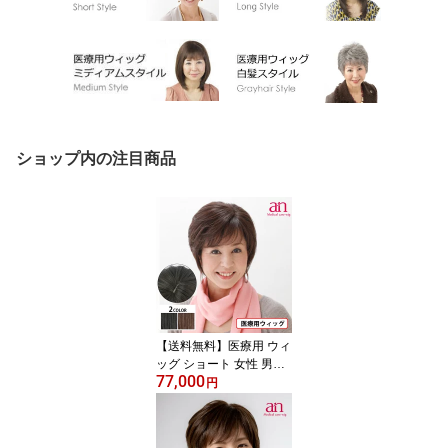
ショップ内の注目商品
【送料無料】医療用 ウィ
ッグ ショート 女性 男性
77,000
人毛100％ 人毛MIX 医療
円
用かつら ナチュラルブラ
ック ダークブラウン 黒
髪 茶髪 高品質 伸縮性 サ