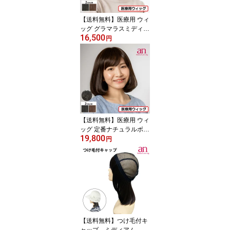
用 ウィッグ ミセス an A
N07 wig-st-92-1
【送料無料】医療用 ウィ
ッグ グラマラスミディア
16,500
ム おしゃれ レディース
円
女性 軽量 自然 ナチュラ
ルブラック ダークブラウ
ン 黒髪 茶髪 高品質 フル
ウィッグ 通気性 ミセス J
IS規格 高品質 低価格 人
毛ミックス 伸縮性 サイ
ズ調整可能 かつら ボブ a
n AN06 wig-st-3-1
【送料無料】医療用 ウィ
ッグ 定番ナチュラルボブ
19,800
女性 レディース 医療用
円
かつら おしゃれ 自然 ナ
チュラルブラック ダーク
ブラウン 黒髪 茶髪 高品
質 低価格 伸縮性 軽量 軽
い 通気性 サイズ調整可
能 JIS規格適合 フルウィ
ッグ 人毛ミックス an AN
10 wig-st-101
【送料無料】つけ毛付キ
ャップ ミディアム 女