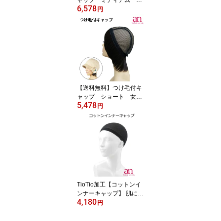
6,578
性用 ミセス ウィッグ
円
キャップ ミディアム an
wig-st-13
【送料無料】つけ毛付キ
ャップ ショート 女性
5,478
用 ミセス ウィッグキ
円
ャップ ミディアム an wi
g-st-12
TioTio加工【コットンイ
ンナーキャップ】 肌にや
4,180
さしい 綿100％ フリーサ
円
イズ 女性用 男性用 医療
用 ウィッグ 医療用ウィ