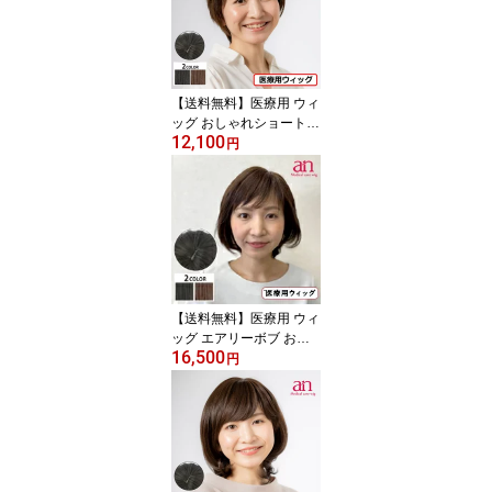
イズ調整可能 JIS規格適
合 軽量 軽い 通気性 フル
ウィッグ ミセス ミセス a
n NO.2 wig-st-24-1
【送料無料】医療用 ウィ
ッグ おしゃれショートス
12,100
タイル 自然 レディース
円
女性 医療用 かつら ナチ
ュラルブラック ダークブ
ラウン 黒髪 茶髪 高品質
低価格 伸縮性 軽量 軽い
通気性 サイズ調整可能 JI
S規格適合 フルウィッグ
人毛ミックス ミセス an
wig-st-2-1
【送料無料】医療用 ウィ
ッグ エアリーボブ おし
16,500
ゃれ 自然 レディース 女
円
性 軽量 通気性 ナチュラ
ルブラック ダークブラウ
ン 黒髪 茶髪 高品質 低価
格 伸縮性 JIS規格 人毛ミ
ックス サイズ調整可能
フルウィッグ ボブ 医療