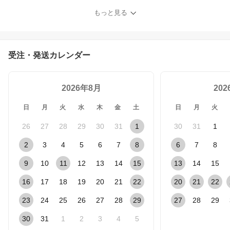
ッグ ミセス an wig-st-21
もっと見る
受注・発送カレンダー
2026年8月
20
日
月
火
水
木
金
土
日
月
火
26
27
28
29
30
31
1
30
31
1
2
3
4
5
6
7
8
6
7
8
9
10
11
12
13
14
15
13
14
15
16
17
18
19
20
21
22
20
21
22
23
24
25
26
27
28
29
27
28
29
30
31
1
2
3
4
5