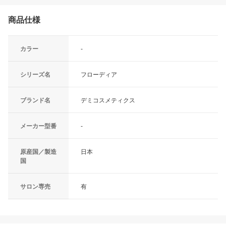
商品仕様
カラー
-
シリーズ名
フローディア
ブランド名
デミコスメティクス
メーカー型番
-
原産国／製造
日本
国
サロン専売
有