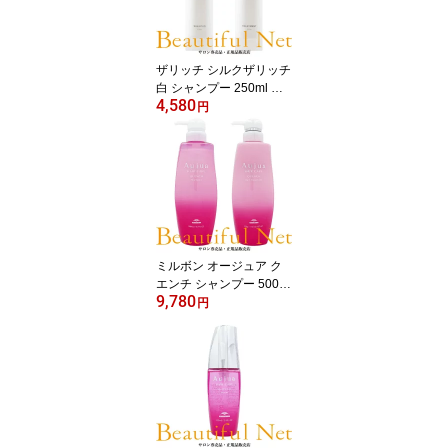
ザリッチ シルクザリッチ
白 シャンプー 250ml ト
4,580
リートメント 250ml セッ
円
ト [SILK THE RICH] アミ
ノ酸シャンプー モイスト
＆リペア 白 ホワイト
ミルボン オージュア ク
エンチ シャンプー 500ml
9,780
ヘアトリートメント 500
円
g セット【Aujua】 QU