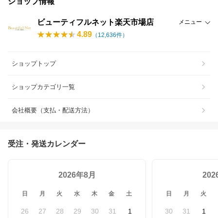
ショップ情報
ビューティフルネット楽天市場店
メニュー
4.89
（
12,636
件）
ショップトップ
ショップカテゴリ一覧
会社概要（支払・配送方法）
受注・発送カレンダー
2026年8月
20
日
月
火
水
木
金
土
日
月
火
26
27
28
29
30
31
1
30
31
1