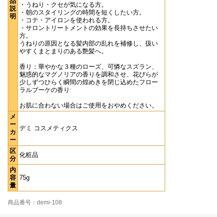
品
・うねり・クセが気になる方。
説
・朝のスタイリングの時間を短くしたい方。
明
・コテ・アイロンを使われる方。
・サロントリートメントの効果を長持ちさせたい
方。
うねりの原因となる髪内部の乱れを補修し、扱い
やすくまとまりのある艶髪へ。
香り：華やかな３種のローズ、可憐なスズラン、
魅惑的なマグノリアの香りを調和させ、花びらが
少しずつひらく瞬間の煌めきを閉じ込めたフロー
ラルブーケの香り
お肌に合わない場合はご使用をおやめください。
メ
ー
デミ コスメティクス
カ
ー
区
化粧品
分
内
容
75g
量
商品番号：demi-108