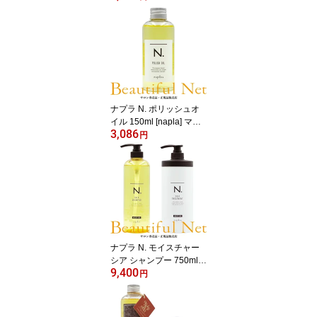
A】アイケア
ナプラ N. ポリッシュオ
イル 150ml [napla] マン
3,086
ダリンオレンジアンドベ
円
ルガモット エヌドット
スタイリングオイル 流さ
ないトリートメント ヘア
オイル
ナプラ N. モイスチャー
シア シャンプー 750ml
9,400
シア トリートメント 650
円
g セット [napla] N.シア
シャンプー