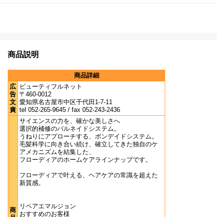
商品説明
商品詳細
広
ビューティフルネット
告
〒460-0012
文
愛知県名古屋市中区千代田1-7-11
責
tel 052-265-9645 / fax 052-243-2436
サイエンスの力を、確かな美しさへ
選択的補修のバルネイドシステム。
うねりにアプローチする、ボンデイドシステム。
毛髪科学に向き合い続け、確立してきた独自のケ
アメカニズムを結集した、
フローディアのホームケアラインナップです。
フローディアで叶える、ヘアケアの常識を超えた
新質感。
リペアエマルジョン
商
おすすめのお客様