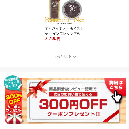
オッジィオット モイスチ
ャー インプレッシブPPT
7,700
セラム MS シャンプー 2
円
50ml セラムマスク MM
トリートメント 180g セ
ット【oggi otto】オッジ
もっと見る
オット