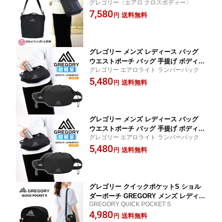
グレゴリー〈エアロ クロスボディー〉
ロスボディ サブバッグ お出かけ 旅行
7,580
シンプル GREGORY
送料無料
円
グレゴリー メンズ レディース バッグ
ウエストポーチ バッグ 手提げ ボディバ
グレゴリー エアロライト ランバーパック
ッグ エアロライト 158805 プレゼント
5,480
誕プレ ミニマル シンプル GREGORYA
送料無料
円
EROLITE LUMBARPACK
グレゴリー メンズ レディース バッグ
ウエストポーチ バッグ 手提げ ボディバ
グレゴリー エアロライト ランバーパック
ッグ エアロライト 158805 プレゼント
5,480
誕プレ ミニマル シンプル GREGORYA
送料無料
円
EROLITE LUMBARPACK
グレゴリー クイックポケットS ショル
ダーポーチ GREGORY メンズ レディー
GREGORY QUICK POCKET S
ス 小さめ ミニ かわいい 散歩 小物入れ
4,980
スマホケース
送料無料
円