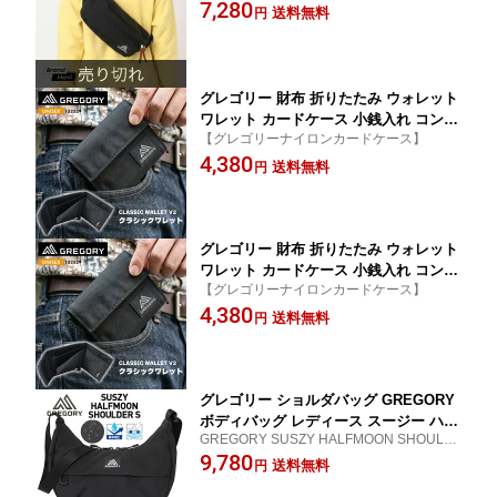
89
7,280
お出かけ デート おしゃれ コーデ 合わ
送料無料
円
せやすい シンプル
グレゴリー 財布 折りたたみ ウォレット
ワレット カードケース 小銭入れ コンパ
【グレゴリーナイロンカードケース】
クト 使いやすい メンズ レディース GR
4,380
EGORY CLASSIC WALLET V2
送料無料
円
グレゴリー 財布 折りたたみ ウォレット
ワレット カードケース 小銭入れ コンパ
【グレゴリーナイロンカードケース】
クト 使いやすい メンズ レディース GR
4,380
EGORY CLASSIC WALLET V2
送料無料
円
グレゴリー ショルダバッグ GREGORY
ボディバッグ レディース スージー ハー
GREGORY SUSZY HALFMOON SHOULD
フムーン バナナ 肩掛け 斜めがけ 実用
ER S 153979
9,780
使いやすい 旅行 お出かけ 買い物 小さ
送料無料
円
め かわいい プレゼント