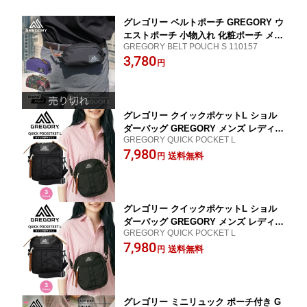
グレゴリー ベルトポーチ GREGORY ウ
エストポーチ 小物入れ 化粧ポーチ メン
GREGORY BELT POUCH S 110157
ズ レディース バイク 自転車 ツーリン
3,780
グ サイクリング
円
グレゴリー クイックポケットL ショル
ダーバッグ GREGORY メンズ レディー
GREGORY QUICK POCKET L
ス 学生 カジュアル フェス アウトドア
7,980
お出かけ 旅行 小物入れ
送料無料
円
グレゴリー クイックポケットL ショル
ダーバッグ GREGORY メンズ レディー
GREGORY QUICK POCKET L
ス 学生 カジュアル フェス アウトドア
7,980
お出かけ 旅行 小物入れ
送料無料
円
グレゴリー ミニリュック ポーチ付き G