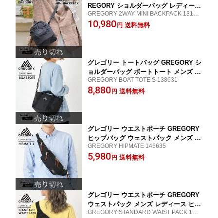
REGORY ショルダーバッグ レディース
GREGORY 2WAY MINI BACKPACK 13137
メンズ 2WAY 小型 小さめ おしゃれ か
0
10,980
わいい 軽量 黒 ブラック
送料無料
円
グレゴリー トートバッグ GREGORY シ
ョルダーバッグ ボートトート メンズ レ
GREGORY BOAT TOTE S 138631
ディース 手提げ 自立 小さめ チャック
8,880
ファスナー 口が大きく開く 使いやすい
送料無料
円
普段使い
グレゴリー ウエストポーチ GREGORY
ヒップバッグ ウェストパック メンズ レ
GREGORY HIPMATE 146635
ディース ヒップメイト 肩掛け スクエア
5,980
スマホ入れ 旅行 貴重品 安心 お出かけ
送料無料
円
買い物 レジャー ドライブ バイク ツー
リング 黒 ブラック
グレゴリー ウエストポーチ GREGORY
ウェストパック メンズ レディース ヒッ
GREGORY STANDARD WAIST PACK 1500
プバッグ ボディバッグ 斜めがけ 旅行