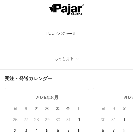
Pajar／パジャール
もっと見る
受注・発送カレンダー
2026年8月
20
日
月
火
水
木
金
土
日
月
火
26
27
28
29
30
31
1
30
31
1
2
3
4
5
6
7
8
6
7
8