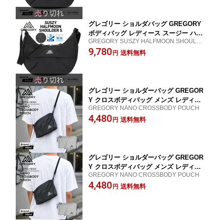
グレゴリー ショルダバッグ GREGORY
ボディバッグ レディース スージー ハー
GREGORY SUSZY HALFMOON SHOULD
フムーン バナナ 肩掛け 斜めがけ 実用
ER S 153979
9,780
使いやすい 旅行 お出かけ 買い物 小さ
送料無料
円
め かわいい プレゼント
グレゴリー ショルダーバッグ GREGOR
Y クロスボディバッグ メンズ レディー
GREGORY NANO CROSSBODY POUCH
ス ポーチ 斜め掛け メッセンジャー 小
4,480
物入れ お出かけ シンプル
送料無料
円
グレゴリー ショルダーバッグ GREGOR
Y クロスボディバッグ メンズ レディー
GREGORY NANO CROSSBODY POUCH
ス ポーチ 斜め掛け メッセンジャー 小
4,480
物入れ お出かけ シンプル
送料無料
円