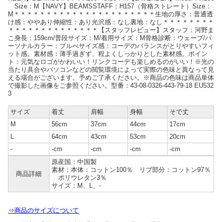
Size：M【NAVY】BEAMSSTAFF：H157（骨格ストレート）Size：
M＊＊＊＊＊＊＊＊＊＊＊＊＊＊＊＊＊＊＊＊＊＊生地の厚さ：普通透
け感：ややあり伸縮性：あり光沢感：なし裏地：なし＊＊＊＊＊＊＊＊
＊＊＊＊＊＊＊＊＊＊＊＊＊＊【スタッフレビュー】スタッフ：河野ま
こ身長：159cm/普段サイズ：M/着用サイズ：M骨格診断：ウェーブ/パ
ーソナルカラー：ブルべサイズ感：コーデのバランスがとりやすいフィ
ット感。素材感：薄手過ぎず、程よくしっかりとした素材感。ポイン
ト：元気なロゴがかわいい！リンクコーデも楽しめるのがいい！※光の
当たり具合やパソコンなどの閲覧環境によって実際の色味と異なって見
える場合がございます。予めご了承ください。※商品の色味は商品単体
で撮影した画像をご参照ください。型番：43-08-0326-443-79-18 EU532
3
サイズ
着丈
肩幅
身幅
そで丈
M
56cm
37cm
44cm
17cm
L
64cm
43cm
53cm
20cm
-
-cm
-cm
-cm
-cm
原産国：中国製
素材：本体：コットン100％ リブ部分：コットン97％
商品詳細
ポリウレタン3％
サイズ：M、L、‐
⇒商品のサイズについて