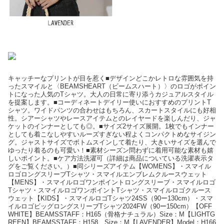
キャッチーなプリントが目を惹く■デザインどこかレトロな雰囲気を持
ったスマイルと〈BEAMSHEART（ビームスハート）〉のロゴがポイン
トになった人気のTシャツ。大人の日常に寄り添うカジュアルスタイル
を提案します。■コーディネートデイリー使いにおすすめのプリントT
シャツ。ワイドパンツの合わせはもちろん、スカートスタイルにも好相
性。シアーシャツやレースアイテムとのレイヤードを楽しんだり、ジャ
ケットのインナーとしても◎。■サイズ2サイズ展開。1枚でもインナー
としても着こなしやすいルーズすぎない程よくコンパクトめなサイジン
グ。ジャストサイズでボトムスインして着たり、大きいサイズを選んで
ゆったり着るのも可愛い！■素材シーズン問わずに着用可能な素材も嬉
しいポイント。■ケア方法洗濯可（詳細は商品についている洗濯表示タ
グをご覧ください。）■同シリーズアイテム【WOMENS】・スマイル
ロゴロングスリーブTシャツ・スマイルエンブレムクルースウェット
【MENS】・スマイルロゴワンポイントロングスリーブ・スマイルロゴ
Tシャツ・スマイルロゴワンポイントTシャツ・スマイルロゴクルース
ウェット【KIDS】・スマイルロゴTシャツ24SS（90ー130cm）・スマ
イルロゴビッグロングスリーブTシャツ2024FW（90ー150cm）【OFF
WHITE】BEAMSSTAFF：H165（骨格ナチュラル）Size：M【LIGHTG
REEN】BEAMSSTAFF：H158 Size：M【LAVENDER】Model：H166