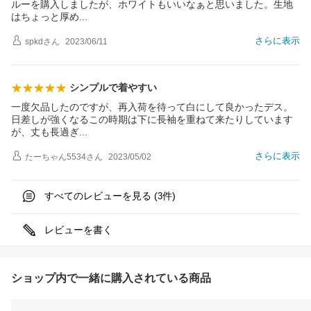
ルーを購入しましたが、ホワイトもいいなぁと思いました。生地
はちょっと厚
め
さらに表示
spkd
さん
2023/06/11
シンプルで着やすい
一度欠品したのですが、再入荷を待って白にして良かったデス。
日差しが強くなるこの時期は下に長袖を重ねて来たりしています
が、丈も長過
ぎ
さらに表示
たーちゃん5534
さん
2023/05/02
すべてのレビューを見る (
件)
3
レビューを書く
ショップ内で一緒に購入されている商品