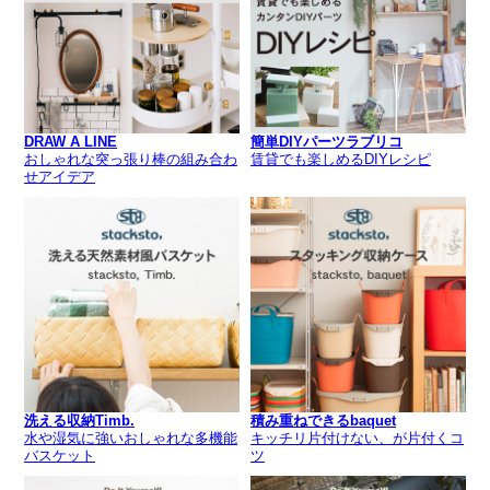
DRAW A LINE
簡単DIYパーツラブリコ
おしゃれな突っ張り棒の組み合わ
賃貸でも楽しめるDIYレシピ
せアイデア
洗える収納Timb.
積み重ねできるbaquet
水や湿気に強いおしゃれな多機能
キッチリ片付けない、が片付くコ
バスケット
ツ