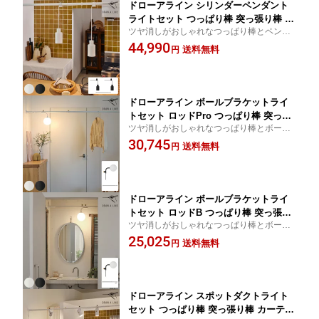
ドローアライン シリンダーペンダント
ライトセット つっぱり棒 突っ張り棒 カ
ツヤ消しがおしゃれなつっぱり棒とペンダ
ーテン 2m以上 おしゃれ ラック パーテ
ントライトのセット
44,990
ーション ハンギング 吊るす ツヤ消し
送料無料
円
ドローアライン ボールブラケットライ
トセット ロッドPro つっぱり棒 突っ張
ツヤ消しがおしゃれなつっぱり棒とボール
り棒 カーテン 2m以上 おしゃれ ラック
ランプのセット
30,745
パーテーション ハンギング 吊るす ツヤ
送料無料
円
消し
ドローアライン ボールブラケットライ
トセット ロッドB つっぱり棒 突っ張り
ツヤ消しがおしゃれなつっぱり棒とボール
棒 伸縮 おしゃれ モノトーン 北欧 イン
ランプのセット
25,025
ダストリアル アイアン ツヤ消し インテ
送料無料
円
リア
ドローアライン スポットダクトライト
セット つっぱり棒 突っ張り棒 カーテン