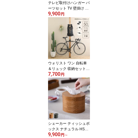
テレビ取付けハンガー パ
ーツセット TV 壁掛け 金
9,900
具 賃貸 壁面ディスプレ
円
イ 壁面収納 突っ張り ア
イアン金具 穴あけ不要
日本製
ウォリスト ワン 自転車
＆リュック 収納セット di
7,700
y 棚 壁 取り付け 壁面デ
円
ィスプレイ ウォールラッ
ク ラック 収納 自転車ラ
ック 高さ調整 壁面収納
突っ張り マルチ収納 ア
イアン金具 日本製
シェーカー ティッシュボ
ックス ナチュラル HS33
9,900
14 【ラッピング対応】
円
～