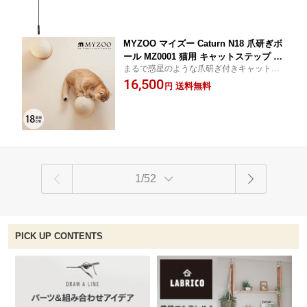
テリア
MYZOO マイズー Caturn N18 爪研ぎボ
ール MZ0001 猫用 キャットステップ 爪
まるで惑星のような爪研ぎ付きキャットス
とぎ 爪研ぎ 円形 丸形 サイザル麻 おし
テップ
16,500
ゃれ MYZOO マイズー インテリア
送料無料
円
1/52
PICK UP CONTENTS