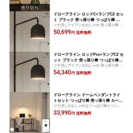
収納 アイアン金具 日本製
ドローアライン ロッドC+ランプC2 セッ
ト ブラック 突っ張り棒 つっぱり棒 お
ツヤ消しアイアンがおしゃれ 突っ張り棒
しゃれ セット 伸縮 ランプシェード 照
+ランプシェードセット
50,699
明 北欧 インダストリアル インテリア
送料無料
円
ドローアライン ロッドPro+ランプC2 セ
ット ブラック 突っ張り棒 つっぱり棒
ツヤ消しアイアンがおしゃれ 突っ張り棒
おしゃれ セット 伸縮 ランプシェード
+ランプシェードセット
54,340
照明 北欧 インダストリアル インテリア
送料無料
円
ドローアライン ドームペンダントライ
トセット つっぱり棒 突っ張り棒 カーテ
ツヤ消しがおしゃれなつっぱり棒とペンダ
ン 2m以上 おしゃれ ラック パーテーシ
ントライトのセット
33,990
ョン ハンギング 吊るす ツヤ消し
送料無料
円