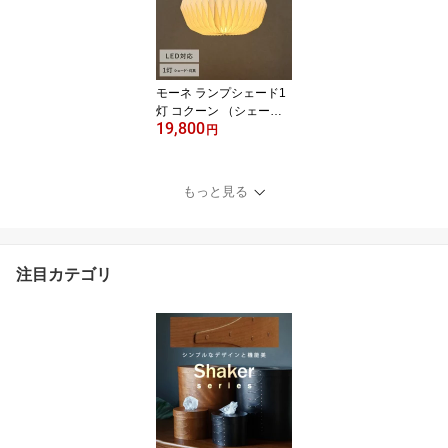
インテリア リビング 寝
室 玄関 ナチュラル 和
モダン レトロ
モーネ ランプシェード1
灯 コクーン （シェー
19,800
ド・灯具セット） HS32
円
98 【ラッピング対応】
ペンダントライト 照明器
具 照明 おしゃれ 北欧 イ
もっと見る
ンテリア ナチュラル 和
モダン リビング 寝室 和
室
注目カテゴリ