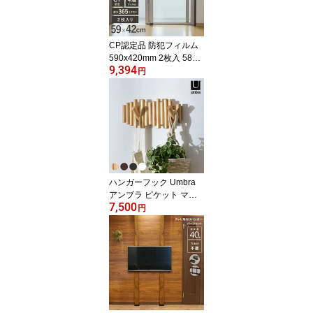
CP認定品 防犯フィルム
590x420mm 2枚入 5890
9,394
4 CPマーク 防犯フィル
円
ム ガラス破り防止 防犯
グッズ 防犯用品 防犯グ
ッズ 窓ガラス 割れ 飛散
防止 災害 留守 安全 安心
空き巣 対策 グッズ ハイ
ロジック
ハンガーフック Umbra
アンブラ ピケット マル
7,500
チフック 5連 【ラッピン
円
グ対応】 壁掛けハンガー
ウォールハンガー 壁掛け
フック コートハンガー
薄型 ウォールフック シ
ンプル 木製 ナチュラル
玄関 リビング 寝室 おし
ゃれ 北欧