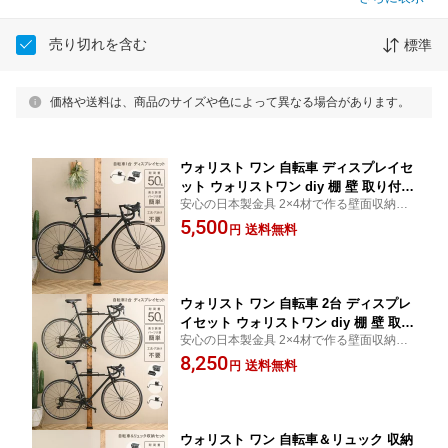
売り切れを含む
標準
価格や送料は、商品のサイズや色によって異なる場合があります。
ウォリスト ワン 自転車 ディスプレイセ
ット ウォリストワン diy 棚 壁 取り付け
安心の日本製金具 2×4材で作る壁面収納パ
自転車ラック サイクルラック ディスプ
ーツセット
5,500
レイスタンド ラック 収納 高さ調整 デ
送料無料
円
ィスプレイタワー 壁面収納 突っ張り マ
ルチ収納 アイアン金具 日本製
ウォリスト ワン 自転車 2台 ディスプレ
イセット ウォリストワン diy 棚 壁 取り
安心の日本製金具 2×4材で作る壁面収納パ
付け サイクルラック ディスプレイスタ
ーツセット
8,250
ンド 自転車ラック 高さ調整 自転車スタ
送料無料
円
ンド 室内 屋内 ラック 自転車掛け ディ
スプレイタワー アイアン金具 日本製
ウォリスト ワン 自転車＆リュック 収納