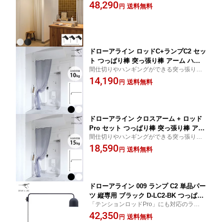
2m以上 おしゃれ ラック パーテーショ
48,290
送料無料
円
ン ハンギング 吊るす ツヤ消し
ドローアライン ロッドC+ランプC2 セッ
ト つっぱり棒 突っ張り棒 アーム ハン
間仕切りやハンギングができる突っ張り＆
ガー ポール 掛ける 仕切る 間仕切り 黒
アームセット
14,190
白
送料無料
円
ドローアライン クロスアーム + ロッド
Pro セット つっぱり棒 突っ張り棒 アー
間仕切りやハンギングができる突っ張り＆
ム ハンガー ポール 掛ける 仕切る 間仕
アームセット
18,590
切り 黒 白
送料無料
円
ドローアライン 009 ランプ C2 単品パー
ツ 縦専用 ブラック D-LC2-BK つっぱり
「テンションロッドPro」にも対応のランプ
棒 突っ張り棒 伸縮 おしゃれ 黒 北欧 イ
ガードパーツ
42,350
ンダストリアル アイアン ツヤ消し イン
送料無料
円