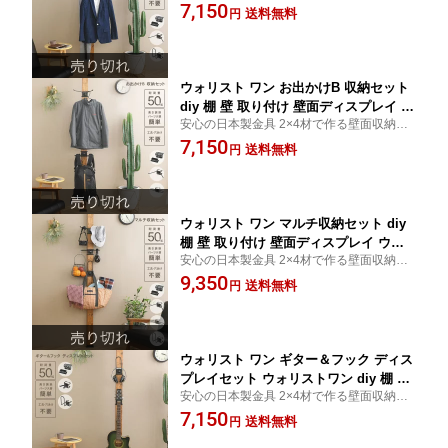
ーツセット
7,150
さ調整 壁面収納 突っ張り マルチ収納
送料無料
円
アイアン金具 日本製
ウォリスト ワン お出かけB 収納セット
diy 棚 壁 取り付け 壁面ディスプレイ ウ
安心の日本製金具 2×4材で作る壁面収納パ
ォールラック ラック 収納 洋服 雑貨 高
ーツセット
7,150
さ調整 壁面収納 突っ張り マルチ収納
送料無料
円
アイアン金具 日本製
ウォリスト ワン マルチ収納セット diy
棚 壁 取り付け 壁面ディスプレイ ウォ
安心の日本製金具 2×4材で作る壁面収納パ
ールラック ラック 収納 洋服 雑貨 掃除
ーツセット
9,350
用具 高さ調整 壁面収納 突っ張り マル
送料無料
円
チ収納 アイアン金具 日本製
ウォリスト ワン ギター＆フック ディス
プレイセット ウォリストワン diy 棚 ギ
安心の日本製金具 2×4材で作る壁面収納パ
タースタンド ギターディスプレイ ギタ
ーツセット
7,150
ーホルダー ギターハンガー 高さ調整 ウ
送料無料
円
ォールラック 壁面収納 突っ張り マルチ