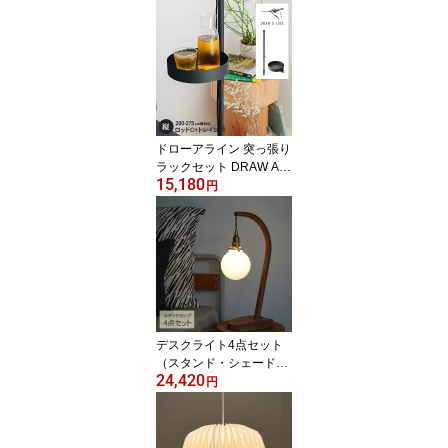
収納ボックス ティッシュ
ケース 木製 蓋付 シンプ
ル ナチュラル 北欧 イン
テリア ギフト プレゼン
ト Homestead
ドローアライン 突っ張り
ラックセット DRAW A LI
15,180
NE 突っ張り棒 小物 収納
円
サイドテーブル 北欧 イ
ンテリア リビング 寝室
玄関 キッチン アイアン
つや消し おしゃれ イン
ダストリアル 「クーポン
対象外」
デスクライト4点セット
（スタンド・シェード・
24,420
灯具・電球） ガラスシェ
円
ード ラウンド テーブル
ライト 照明器具 テーブ
ルランプ おしゃれ 北欧