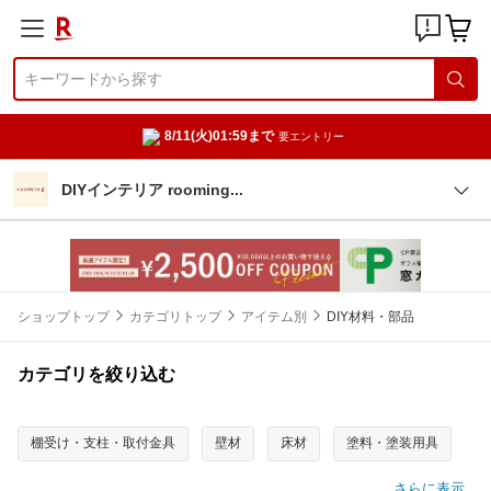
8/11(火)01:59まで
要エントリー
DIYインテリア roomin
g
ショップトップ
カテゴリトップ
アイテム別
DIY材料・部品
カテゴリを絞り込む
棚受け・支柱・取付金具
壁材
床材
塗料・塗装用具
さらに表示