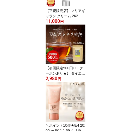
化粧品
【正規販売店】 マリアギ
ャラン クリーム 262
11,000
【マリアギャラン96A後
円
継品】 【国内正規品】
保湿 美容クリーム オー
ルシーズン 50mL スキン
ケア ブースター美容液
先行美容液 導入美容液
導入液 マリアギャラン2
62
【初回限定500円OFFク
ーポンあり★】 ダイエッ
2,980
ト茶 ダイエットティー
円
スルーリ茶DX スッキリ
ノンカフェイン 爽快便利
キャンドルブッシュ メー
ル便秘密発送 ダイエット
サポート茶 ゴールデンキ
ャンドル 健康茶 ハーブ
ティー お茶 スッキリ 大
容量 120g
＼ポイント10倍★8/4 20:
00 〜 8/11 1:59／ 【ラフ