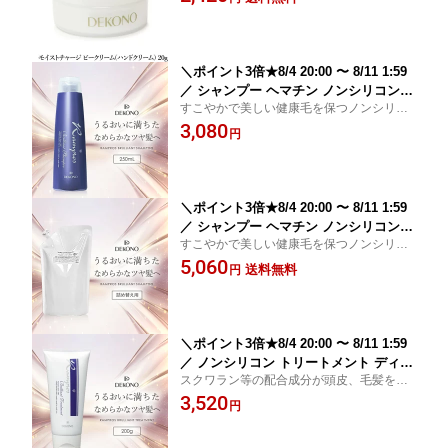
ン配合 保湿 手荒れ対策 化粧品 プレゼ
ント
＼ポイント3倍★8/4 20:00 〜 8/11 1:59
／ シャンプー ヘマチン ノンシリコン
すこやかで美しい健康毛を保つノンシリコ
ディコーノ DEKONO ランプロス ブリ
ンシャンプー
3,080
リアントシャンプー 250mL スクワラン
円
ヒアルロン酸 アミノ酸 シリコンフリー
化粧品 プレゼント
＼ポイント3倍★8/4 20:00 〜 8/11 1:59
／ シャンプー ヘマチン ノンシリコン
すこやかで美しい健康毛を保つノンシリコ
ディコーノ DEKONO ランプロス ブリ
ンシャンプー
5,060
リアントシャンプー 500mL スクワラン
送料無料
円
ヒアルロン酸 アミノ酸 シリコンフリー
化粧品 プレゼント
＼ポイント3倍★8/4 20:00 〜 8/11 1:59
／ ノンシリコン トリートメント ディコ
スクワラン等の配合成分が頭皮、毛髪をす
ーノ DEKONO ランプロス ブリリアン
こやかに保つ。
3,520
ト 200g スクワラン ヒアルロン酸 シア
円
バター アミノ酸 シリコンフリー 化粧品
プレゼント