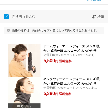
売り切れを含む
標準
価格や送料は、商品のサイズや色によって異なる場合があります。
アームウォーマー レディース メンズ 暖
かい 遠赤外線 エルローズ あったかサポ
光電子(R)×シルクコットン×ウールのあった
ートアームウォーマー 防寒 保温 保湿
かアームウォーマー
5,500
秋冬 ロング 光電子 グレー ニット ラン
送料無料
円
ニング
ネックウォーマー レディース メンズ 暖
かい 遠赤外線 エルローズ あったかサポ
光電子(R)×シルクコットン×ウールのあった
ートネックウォーマー 防寒 保温 保湿
かネックウォーマー
6,380
秋冬 ロング 光電子 グレー ニット ラン
送料無料
円
ニング