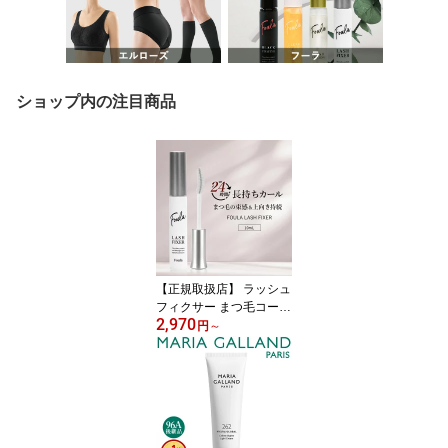
ショップ内の注目商品
【正規取扱店】 ラッシュ
フィクサー まつ毛コーテ
2,970
ィング剤 マツエク コー
円
～
ティング剤 foula 透明マ
スカラ カールキープ 束
感 まつげコーティング
フーラストア Foula まつ
げエクステ マスカラ下地
まつエク用 セパレート