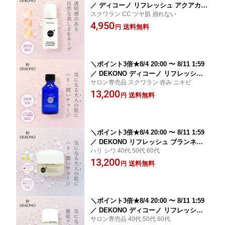
／ ディコーノ リフレッシュ アクアカラ
スクワラン CC ツヤ肌 崩れない
ー 日焼け止め ファンデーション SPF10
4,950
紫外線 化粧下地 UV DEKONO 化粧品
送料無料
円
プレゼント
＼ポイント3倍★8/4 20:00 〜 8/11 1:59
／ DEKONO ディコーノ リフレッシュ
サロン専売品 スクワラン 赤み ニキビ
アロマリッチエキス オイル 精油 美容液
13,200
入浴 ネロリ カモミール フェイス用 化
送料無料
円
粧品 プレゼント
＼ポイント3倍★8/4 20:00 〜 8/11 1:59
／ DEKONO リフレッシュ ブランネー
ハリ シワ 40代 50代 60代
ジュクリーム フラーレン 美容クリーム
13,200
保湿 スクワラン エモリエントクリーム
送料無料
円
化粧品 プレゼント
＼ポイント3倍★8/4 20:00 〜 8/11 1:59
／ DEKONO ディコーノ リフレッシュ
サロン専売品 40代 50代 60代
ブランネージュローション 化粧水 高保