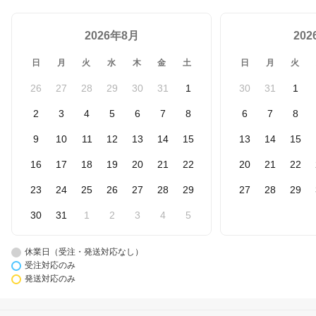
2026年8月
20
日
月
火
水
木
金
土
日
月
火
26
27
28
29
30
31
1
30
31
1
2
3
4
5
6
7
8
6
7
8
9
10
11
12
13
14
15
13
14
15
16
17
18
19
20
21
22
20
21
22
23
24
25
26
27
28
29
27
28
29
30
31
1
2
3
4
5
休業日（受注・発送対応なし）
受注対応のみ
発送対応のみ