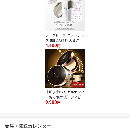
パラベンフリー
ラ・グレース クレンジン
グ 生肌 洗顔料 天然クレ
4,400
イ 天然シリカ ケイ素 乾
円
燥肌 保湿 しっとり スキ
ンケア 洗顔フォーム パ
ラベンフリー
【正規品/シリアルナンバ
ーあり/あす楽】ディビュ
9,900
ース クッションファンデ
円
ーション レフィル付 デ
ィビュースクッション 韓
国コスメ ファンデーショ
ン 化粧品 プレゼント
受注・発送カレンダー