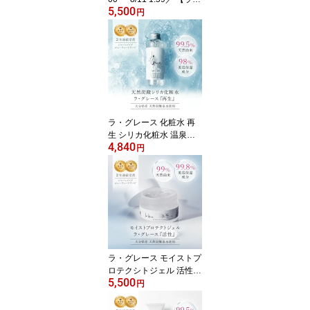
5,500
ォーレ公式認定/正規品】
円
日焼け止め ブロッカー
敏感肌 低刺激 高保湿 ト
ーンアップ 化粧下地 ノ
ンケミカル サロン専売
デイ トリートメントEX
SPF26 / PA++ 40g
ラ・グレース 化粧水 再
生 シリカ化粧水 温泉水
4,840
天然水 乾燥肌 保湿 しっ
円
とり スキンケア パラベ
ンフリー アルコールフリ
ー 無添加 コスメ
ラ・グレース モイストプ
ロテクシトジェル 活性
5,500
天然シリカ ケイ素 保湿
円
ジェル 美容液 乾燥肌 保
湿 しっとり スキンケア