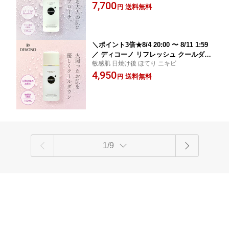
7,700
湿 美白 エイジング プラセンタ ヒアル
送料無料
円
ロン酸 化粧品 プレゼント
＼ポイント3倍★8/4 20:00 〜 8/11 1:59
／ ディコーノ リフレッシュ クールダウ
敏感肌 日焼け後 ほてり ニキビ
ンローション 化粧水 甘草エキス グリチ
4,950
ルリチン酸 収れん化粧水 しっとり 保湿
送料無料
円
潤い スキンケア 化粧品 プレゼント
1/9