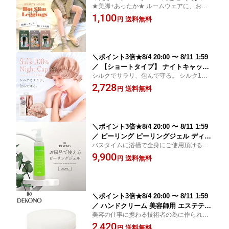
★美脚+あったか★ ルームウェアに、おう
か 防寒 細見え 黒 部屋着
ち時間にかわいく暖かく！
1,100
送料無料
円
＼ポイント3倍★8/4 20:00 〜 8/11 1:59
／ 【ショートタイプ】 ナイトキャップ
シルクでサラリ、包んで守る。 シルク10
シルク100% コジット シルクシャイニー
0%のサラリとした着け心地。
2,728
ナイトキャップ ショート用 ロングヘア
送料無料
円
用 ダメージケア 寝癖防止 ゴム 女性 プ
レゼント 保湿 ヘアケア 雑貨 プレゼン
ト
＼ポイント3倍★8/4 20:00 〜 8/11 1:59
／ ピーリング ピーリングジェル ディコ
バスタイムに浴槽で全身にご使用頂けるピ
ーノ DEKONO ディ・インテュイション
ーリングジェル
9,900
インバスピーリング お風呂 浴槽 バスタ
送料無料
円
イム 化粧品 プレゼント
＼ポイント3倍★8/4 20:00 〜 8/11 1:59
／ ハンドクリーム 美容師用 エステティ
美容の仕事に携わる技術者の為に作られた
シャン用 ディコーノ DEKONO モイス
ハンドクリーム
2,420
トチャージビークリーム 20g スクワラ
送料無料
円