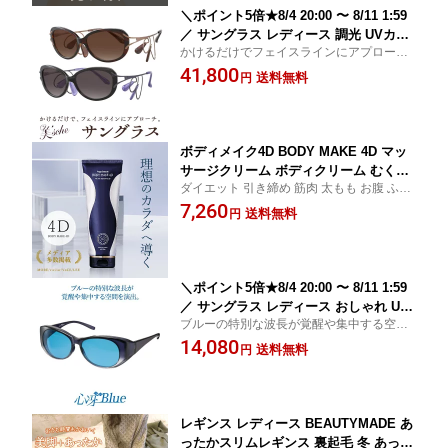
＼ポイント5倍★8/4 20:00 〜 8/11 1:59
／ サングラス レディース 調光 UVカッ
かけるだけでフェイスラインにアプローチ
ト おしゃれ 紫外線カット 東海光学 美's
する、新発想のサングラス。 インナーマッ
41,800
che ビスチェ 女性用 眼鏡 リフトアップ
送料無料
円
スル(側頭筋)に作用し、あごのラインやほう
側頭筋 ケース付き
れい線の悩みに効果が期待できます。
ボディメイク4D BODY MAKE 4D マッ
サージクリーム ボディクリーム むくみ
ダイエット 引き締め 筋肉 太もも お腹 ふく
肉割れ 痩身 スリミング くびれ 筋トレ
らはぎ セルライト エステ 妊娠線 ストレッ
7,260
送料無料
円
チマーク スリミングジェル
＼ポイント5倍★8/4 20:00 〜 8/11 1:59
／ サングラス レディース おしゃれ UV
ブルーの特別な波長が覚醒や集中する空間
カット 紫外線カット 東海光学 美'sche
を演出。 集中して勉強したい時や、仕事・
14,080
ビスチェ 女性用 眼鏡 リフトアップ 側
送料無料
円
パソコン作業などに。
頭筋 ケース付き
レギンス レディース BEAUTYMADE あ
ったかスリムレギンス 裏起毛 冬 あった