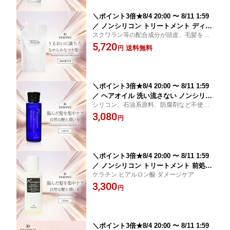
＼ポイント3倍★8/4 20:00 〜 8/11 1:59
／ ノンシリコン トリートメント ディコ
スクワラン等の配合成分が頭皮、毛髪をす
ーノ DEKONO ランプロス ブリリアン
こやかに保つ。
5,720
ト 400g スクワラン ヒアルロン酸 シア
送料無料
円
バター アミノ酸 シリコンフリー 化粧品
プレゼント
＼ポイント3倍★8/4 20:00 〜 8/11 1:59
／ ヘアオイル 洗い流さない ノンシリコ
シリコン、石油系原料、防腐剤など不使
ン トリートメント アウトバス ディコー
用。 100%植物生まれのアウトバストリー
3,080
ノ DEKONO ランプロス ブリリアント
円
トメントオイル。 傷んだ髪を集中補修し、
トリートメントオイル 100mL 全髪質用
美しい艶とみずみずしさを与え、サラサラ
化粧品 プレゼント
の指通りに。
＼ポイント3倍★8/4 20:00 〜 8/11 1:59
／ ノンシリコン トリートメント 前処理
ケラチン ヒアルロン酸 ダメージケア
剤 ディコーノ DEKONO ランプロス フ
3,300
ォルツァ VOLZZA 120mL コラーゲン
円
ヒアルロン酸 全髪質用 シリコンフリー
化粧品 プレゼント
＼ポイント3倍★8/4 20:00 〜 8/11 1:59