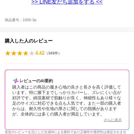
>> LINE友だち追加をする <<
商品番号：1000-3p
購入した人のレビュー
4.42
（
349
件）
レビューのAI要約
購入者はこの商品の履き心地の良さと長さを高く評価して
います。特に膝下までしっかりカバーし、ズレにくい点が
好評です。綿混素材で肌触りが良く、伸縮性もあり様々な
足のサイズに対応できる点も人気です。また一部の購入者
からは、耐久性や生地の厚さに関しての指摘があります
が、全体的には多くの購入者が満足しています。
さらに表示
直近のレビューを元にした生成AIによる要約であり正確性や適切性は保証されませ