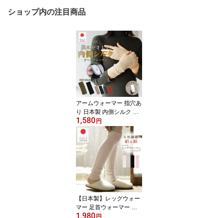
ショップ内の注目商品
アームウォーマー 指穴あ
り 日本製 内側シルク 外
1,580
側ウール混 二重編み ア
円
ームカバー ハンドカバー
防寒 冷房 クーラー 冷え
温活 手首 オフィス デス
クワーク ウール 絹 男女
兼用 つむぎうた エムア
ンドエムソックス
【日本製】レッグウォー
マー 足首ウォーマー 内
1,980
側 シルク ロング レディ
円