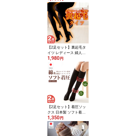
ース メンズ キッズ 男女
兼用 絹 綿 コットン あた
たかい 暖かい ゆったり
天然繊維 アームウォーマ
ー アームカバー 通年 お
やすみ 就寝 冷え性
【2足セット】裏起毛タ
イツ レディース 婦人用
1,980
防寒 起毛 抗菌 防臭 タイ
円
ツ 160デニール ストッキ
ング 秋冬 冬 春 発熱 美脚
冷え性 暖かい 極暖 あっ
たか M-L L-LL 極厚 無地
黒 産後 通学 通勤 エムア
ンドエム
【2足セット】着圧ソッ
クス 日本製 ソフト着圧
1,350
ハイソックス 綿44％ レ
円
ディース 靴下 コットン
ふくらはぎ 足首 ゆるめ
むくみ ムクミ 綿 ひざ下