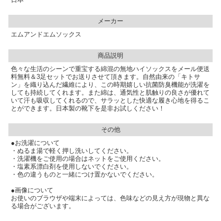
メーカー
エムアンドエムソックス
商品説明
色々な生活のシーンで重宝する綿混の無地ハイソックスをメール便送
料無料＆3足セットでお送りさせて頂きます。自然由来の「キトサ
ン」を織り込んだ繊維により、この時期嬉しい抗菌防臭機能が洗濯を
しても持続してくれます。また綿は、通気性と肌触りの良さが優れて
いて汗も吸収してくれるので、サラッとした快適な履き心地を得るこ
とができます。日本製の靴下を是非お試しください！
その他
●お洗濯について
・ぬるま湯で軽く押し洗いしてください。
・洗濯機をご使用の場合はネットをご使用ください。
・塩素系漂白剤を使用しないでください。
・色の違うものと一緒につけ置かないでください。
●画像について
お使いのブラウザや端末によっては、色味などの見え方が現物と異な
る場合がございます。