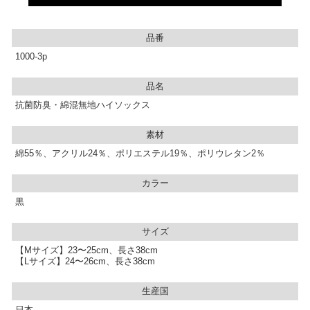
品番
1000-3p
品名
抗菌防臭・綿混無地ハイソックス
素材
綿55％、アクリル24％、ポリエステル19％、ポリウレタン2％
カラー
黒
サイズ
【Mサイズ】23〜25cm、長さ38cm
【Lサイズ】24〜26cm、長さ38cm
生産国
日本