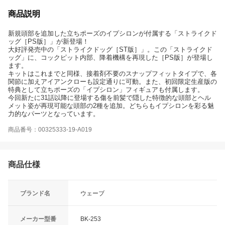
商品説明
新規頭部を追加した立ちポーズのイプシロンが付属する「ストライクド
ッグ［PS版］」が新登場！
大好評発売中の「ストライクドッグ［ST版］」。この「ストライクド
ッグ」に、コックピット内部、降着機構を再現した［PS版］が登場し
ます。
キットはこれまでと同様、接着剤不要のスナップフィットタイプで、各
関節に加えアイアンクローも設定通りに可動。また、初回限定生産版の
特典として立ちポーズの「イプシロン」フィギュアも付属します。
今回新たに31話以降に登場する傷を前髪で隠した特徴的な頭部とヘル
メット姿が再現可能な頭部の2種を追加。どちらもイプシロンを彩る魅
力的なパーツとなっています。
商品番号：00325333-19-A019
商品仕様
ブランド名
ウェーブ
メーカー型番
BK-253