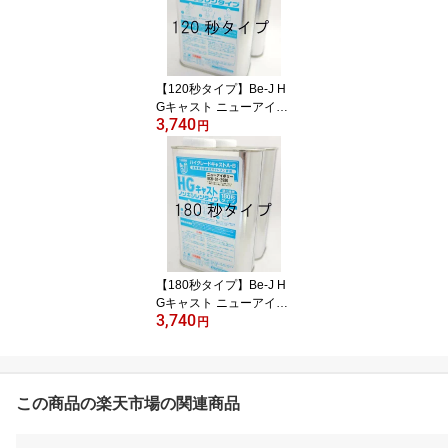
【120秒タイプ】Be-J H
Gキャスト ニューアイボ
3,740
リー 2kgセット （ノンキ
円
シレン）【BCN-011】
【180秒タイプ】Be-J H
Gキャスト ニューアイボ
3,740
リー 2kgセット（ノン
円
キシレン）【BCN-016】
この商品の楽天市場の関連商品