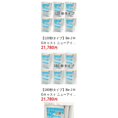
【120秒タイプ】Be-J H
Gキャスト ニューアイボ
21,780
リー 12kgセット （ノン
円
キシレン 2kg×6セッ
ト）
【180秒タイプ】Be-J H
Gキャスト ニューアイボ
21,780
リー 12kgセット（ノン
円
キシレン 2kg×6セット）
【BCN-016】