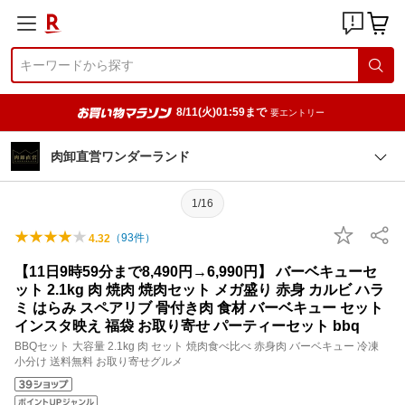
8/11(火)01:59まで
要エントリー
肉卸直営ワンダーランド
1/16
（
93
件）
4.32
【11日9時59分まで8,490円→6,990円】 バーベキューセ
ット 2.1kg 肉 焼肉 焼肉セット メガ盛り 赤身 カルビ ハラ
ミ はらみ スペアリブ 骨付き肉 食材 バーベキュー セット
インスタ映え 福袋 お取り寄せ パーティーセット bbq
BBQセット 大容量 2.1kg 肉 セット 焼肉食べ比べ 赤身肉 バーベキュー 冷凍
小分け 送料無料 お取り寄せグルメ