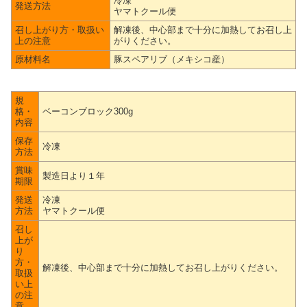
冷凍
発送方法
ヤマトクール便
召し上がり方・取扱い
解凍後、中心部まで十分に加熱してお召し上
上の注意
がりください。
原材料名
豚スペアリブ（メキシコ産）
規
格・
ベーコンブロック300g
内容
保存
冷凍
方法
賞味
製造日より１年
期限
発送
冷凍
方法
ヤマトクール便
召し
上が
り
方・
解凍後、中心部まで十分に加熱してお召し上がりください。
取扱
い上
の注
意