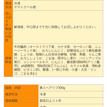
発送
冷凍
方法
ヤマトクール便
召し
上が
り
方・
解凍後、中心部まで十分に加熱してお召し上がりください。
取扱
い上
の注
意
牛内臓肉（オーストラリア産、カナダ産、ヨーロッパ産、ニュ
ージーランド産）、おろしにんにく、砂糖混合ぶどう糖化糖液
糖、しょうゆ、植物たん白加水分解物、砂糖、果糖、りんご果
原材
汁、おろししょうが、ごま油、西洋なし果汁、パインアップル
料名
果汁、ジンジャーエキス、にんにく、醸造酢/調味料(アミノ酸
等)、ph調整剤、増粘剤(加工でんぷん)、カラメル色素、増粘多
糖類、ビタミンB1、酵素、(一部に牛肉・小麦・大豆・リン
ゴ。ごまを含む)
規格・内容
豚スペアリブ300g
保存方法
冷凍
賞味期限
製造日より１年