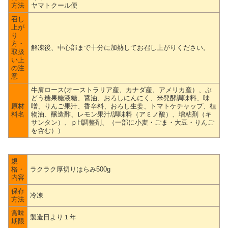
方法
ヤマトクール便
召し
上が
り
方・
解凍後、中心部まで十分に加熱してお召し上がりください。
取扱
い上
の注
意
牛肩ロース(オーストラリア産、カナダ産、アメリカ産）、ぶ
どう糖果糖液糖、醤油、おろしにんにく、米発酵調味料、味
原材
噌、りんご果汁、香辛料、おろし生姜、トマトケチャップ、植
料名
物油、醸造酢、レモン果汁/調味料（アミノ酸）、増粘剤（キ
サンタン）、ｐH調整剤、（一部に小麦・ごま・大豆・りんご
を含む））
規
格・
ラクラク厚切りはらみ500g
内容
保存
冷凍
方法
賞味
製造日より１年
期限