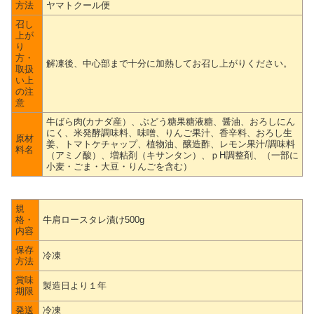
方法
ヤマトクール便
召し
上が
り
方・
解凍後、中心部まで十分に加熱してお召し上がりください。
取扱
い上
の注
意
牛ばら肉(カナダ産）、ぶどう糖果糖液糖、醤油、おろしにん
にく、米発酵調味料、味噌、りんご果汁、香辛料、おろし生
原材
姜、トマトケチャップ、植物油、醸造酢、レモン果汁/調味料
料名
（アミノ酸）、増粘剤（キサンタン）、ｐH調整剤、（一部に
小麦・ごま・大豆・りんごを含む）
規
格・
牛肩ロースタレ漬け500g
内容
保存
冷凍
方法
賞味
製造日より１年
期限
発送
冷凍