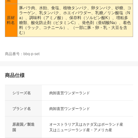
豚バラ肉、水飴、食塩、植物タンパク、卵タンパク、砂糖、コ
ラーゲン、乳タンパク、ホエイパウダー、乳糖／リン酸塩（N
原材
a）、調味料（アミノ酸）、保存料（ソルビン酸K）、増粘多
料名
糖類、酸化防止剤（ビタミンC）、発色剤（亜硝酸Na）、着色
料（ラック、コチニール）、（一部に豚・卵・乳・大豆を含
む）
商品番号：bbq-p-set
商品仕様
シリーズ名
肉卸直営ワンダーランド
ブランド名
肉卸直営ワンダーランド
原産国／製造
オーストラリア又はカナダ又はポーランド産
国
又はニュージーランド産・アメリカ産