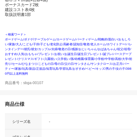
ボーナスカード2枚
建設コスト表4枚
取扱説明書1部
＜検索ワード＞
ボードゲーム/ボドゲ/テーブルゲーム/カードゲーム/パーティゲーム/戦略的/面白い/おもしろ
い/家族/大人/こども/子供/子ども/老化防止/高齢者/認知症/敬老/老人ホーム/ホワイトデー/バレ
ンタインデー/彼氏/彼女/カップル/夫婦/敬老の日/感謝/おじいちゃん/おばあちゃん/祖父/祖母/
おすすめ/人気/おもちゃ/プレゼント/お祝い/お誕生日/誕生日プレゼント/誕プレ/バースデープ
レゼント/クリスマス/ギフト/入園祝い/入学祝い/孫/幼稚園/保育園/小学校/中学校/高校/大学/初
売り/セール/ひなまつり/こどもの日/母の日/父の日/サンタさん/サンタクロース/お正月/パー
ティー/家族/玩具/新品/正規品/知育玩具/学習玩具/おすすめ/ベビー/キッズ/男の子/女の子/398
0円以上送料無料
商品番号：sbga-00107
商品仕様
シリーズ名
-