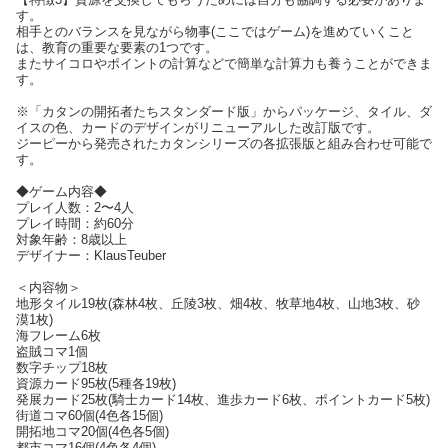
す。
相手とのバランスを見ながら物事(ここではゲーム)を進めていくこと
は、教育の重要な要素の1つです。
またサイコロやポイントの計算などで簡単な計算力も養うことができま
す。
※「カタンの開拓者たちスタンダード版」からパッケージ、タイル、ダ
イスの色、カードのデザインがリニューアルした改訂版です。
ジーピーから発売されたカタンシリーズの各拡張版と組み合わせ可能で
す。
◆ゲーム内容◆
プレイ人数：2〜4人
プレイ時間：約60分
対象年齢：8歳以上
デザイナー：KlausTeuber
＜内容物＞
地形タイル19枚(森林4枚、丘陵3枚、畑4枚、牧草地4枚、山地3枚、砂
漠1枚)
海フレーム6枚
盗賊コマ1個
数字チップ18枚
資源カード95枚(5種各19枚)
発展カード25枚(騎士カード14枚、進歩カード6枚、ポイントカード5枚)
街道コマ60個(4色各15個)
開拓地コマ20個(4色各5個)
都市コマ16個(4色各4個)