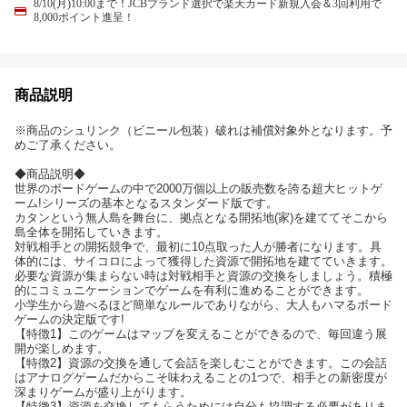
8/10(月)10:00まで！JCBブランド選択で楽天カード新規入会＆3回利用で
8,000ポイント進呈！
商品説明
※商品のシュリンク（ビニール包装）破れは補償対象外となります。予
めご了承ください。
◆商品説明◆
世界のボードゲームの中で2000万個以上の販売数を誇る超大ヒットゲ
ーム!シリーズの基本となるスタンダード版です。
カタンという無人島を舞台に、拠点となる開拓地(家)を建ててそこから
島全体を開拓していきます。
対戦相手との開拓競争で、最初に10点取った人が勝者になります。具
体的には、サイコロによって獲得した資源で開拓地を建てていきます。
必要な資源が集まらない時は対戦相手と資源の交換をしましょう。積極
的にコミュニケーションでゲームを有利に進めることができます。
小学生から遊べるほど簡単なルールでありながら、大人もハマるボード
ゲームの決定版です!
【特徴1】このゲームはマップを変えることができるので、毎回違う展
開が楽しめます。
【特徴2】資源の交換を通して会話を楽しむことができます。この会話
はアナログゲームだからこそ味わえることの1つで、相手との新密度が
深まりゲームが盛り上がります。
【特徴3】資源を交換してもらうためには自分も協調する必要がありま