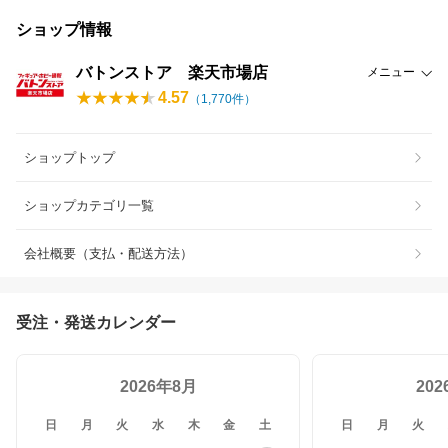
ショップ情報
バトンストア 楽天市場店
メニュー
4.57
（
1,770
件）
ショップトップ
ショップカテゴリ一覧
会社概要（支払・配送方法）
受注・発送カレンダー
2026年8月
20
日
月
火
水
木
金
土
日
月
火