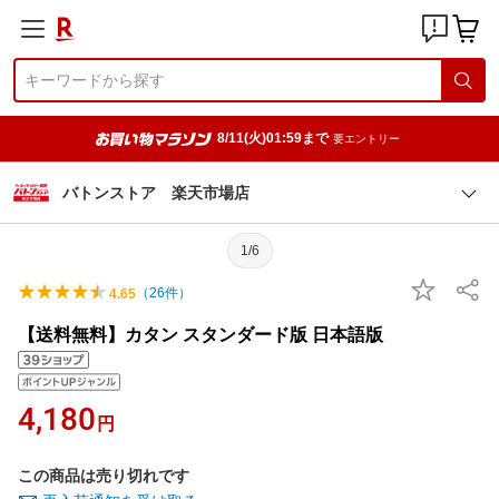
8/11(火)01:59まで
要エントリー
バトンストア 楽天市場店
1/6
（
26
件）
4.65
【送料無料】カタン スタンダード版 日本語版
4,180
円
この商品は売り切れです