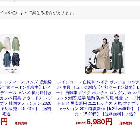
イズや色によって異なる場合があります。
ト レディース メンズ 収納袋
レインコート 自転車 バイク ポンチョ ロング
全品半額クーポン配布中】レイ
パ 雨具 リュック対応【半額クーポン対象】
レディース メンズ 収納袋付き
ート 自転車 バイク ポンチョ ロング丈 カッパ
 カッパ 雨具 アウトドア レジ
ュック対応 通学 通勤 防水 防風 軽量 フード
プラ 韓国ファッション 2026
トドア 男女兼用 ユニセックス 人気 プチプラ
】【予約販売：15-20日】【送料
ァッション 2026春夏新作【le26-wp6682】
】宅込
売：15-20日】【送料無料】メ込2
80円
6,980円
送料無料
送料無料