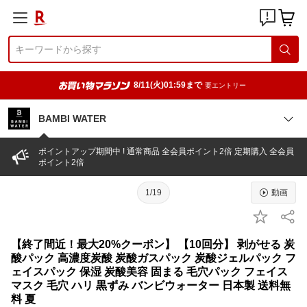
8/11(火)01:59まで
要エントリー
BAMBI WATER
ポイントアップ期間中 ! 通常商品 全会員ポイント2倍 定期購入 全会員
ポイント2倍
1/19
動画
【終了間近！最大20%クーポン】 【10回分】 剥がせる 炭
酸パック 高濃度炭酸 炭酸ガスパック 炭酸ジェルパック フ
ェイスパック 保湿 炭酸美容 固まる 毛穴パック フェイス
マスク 毛穴 ハリ 黒ずみ バンビウォーター 日本製 送料無
料 夏