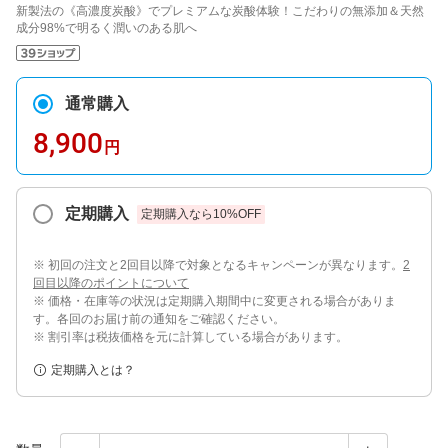
新製法の《高濃度炭酸》でプレミアムな炭酸体験！こだわりの無添加＆天然
成分98%で明るく潤いのある肌へ
通常購入
8,900
円
定期購入
定期購入なら
10
%OFF
※ 初回の注文と2回目以降で対象となるキャンペーンが異なります。
2
回目以降のポイントについて
※ 価格・在庫等の状況は定期購入期間中に変更される場合がありま
す。各回のお届け前の通知をご確認ください。
※ 割引率は税抜価格を元に計算している場合があります。
定期購入とは？