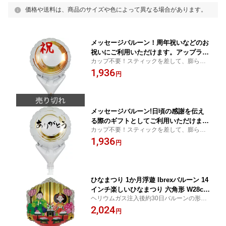
価格や送料は、商品のサイズや色によって異なる場合があります。
メッセージバルーン！周年祝いなどのお
祝いにご利用いただけます。アップライ
カップ不要！スティックを差して、膨らま
トコングラッツ祝 膨らまし後約W10cm
せるだけでしっかりと自立します。逆止弁
1,936
×H22cm 0201811547 10枚入
円
付で空気を入れるだけで簡単に膨らませる
事が出来ます。10枚/袋入。
メッセージバルーン!日頃の感謝を伝え
る際のギフトとしてご利用いただけま
カップ不要！スティックを差して、膨らま
す。アップライトありがとう丸 膨らま
せるだけでしっかりと自立します。逆止弁
1,936
し後約W10cm×H22cm 0201811548 10
円
付で空気を入れるだけで簡単に膨らませる
枚入
事が出来ます。10枚/袋入。
ひなまつり 1か月浮遊 Ibrexバルーン 14
インチ楽しいひなまつり 六角形 W28cm
ヘリウムガス注入後約30日バルーンの形状
×H31cm 0201213701 1セット(5袋入)
を維持し、浮遊します。
2,024
円