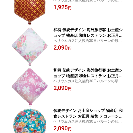
ヘリウムガス注入後約30日バルーンの形状
か月浮遊 Ibrexバルーン 14インチ小紋
を維持し、浮遊します。
1,925
七宝 赤パッケージ入 六角形 W28cm×H
円
31cm 0201333904 1セット(5袋入)
和柄 伝統デザイン 海外旅行客 お土産シ
ョップ 物産店 和食レストラン お正月 1
ヘリウムガス注入後約30日バルーンの形状
か月浮遊 Ibrexバルーン 14インチ花雅パ
を維持し、浮遊します。
2,090
ッケージ入 ダイヤ W35.5cm×H35cm 02
円
01337805 1セット(5袋入)
和柄 伝統デザイン 海外旅行客 お土産シ
ョップ 物産店 和食レストラン お正月 1
ヘリウムガス注入後約30日バルーンの形状
か月浮遊 Ibrexバルーン 14インチ花吹雪
を維持し、浮遊します。
2,090
パッケージ入 ダイヤ W35.5cm×H35cm
円
0201337806 1セット(5袋入)
伝統デザイン お土産ショップ 物産店 和
食レストラン お正月 装飾 デコレーショ
ヘリウムガス注入後約30日バルーンの形状
ン 1か月浮遊 Ibrexバルーン 14インチ千
を維持し、浮遊します。
2,090
代紙 牡丹と桜パッケージ入 ラウンド
円