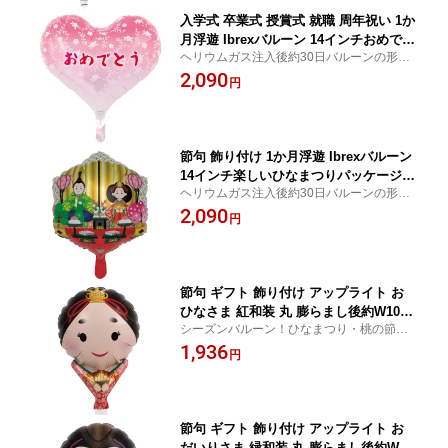
入学式 卒業式 授賞式 就職 周年祝い 1か
月浮遊 Ibrexバルーン 14インチおめでと
ヘリウムガス注入後約30日バルーンの形状
う桜パッケージ入 ジェリーハート W34.
を維持し、浮遊します。
2,090
5cm×H31.5cm 0201513501 1セット(5
円
袋入)
節句 飾り付け 1か月浮遊 Ibrexバルーン
14インチ楽しいひなまつりパッケージ入
ヘリウムガス注入後約30日バルーンの形状
六角形 W28cm×H31cm 0201513701 1
を維持し、浮遊します。
2,090
セット(5袋入)
円
節句 ギフト 飾り付け アップライト お
ひなさま 紅和装 丸 膨らまし後約W10c
シーズンバルーン！ひなまつり・桃の節
m×H14cm 逆止弁付 0201810539 1セッ
句、ホームパーティーやプチギフトに最
1,936
ト(10枚)
円
適！パーティーシーンを賑やかに彩りま
す。
節句 ギフト 飾り付け アップライト お
だいりさま 緑和装 丸 膨らまし後約W10