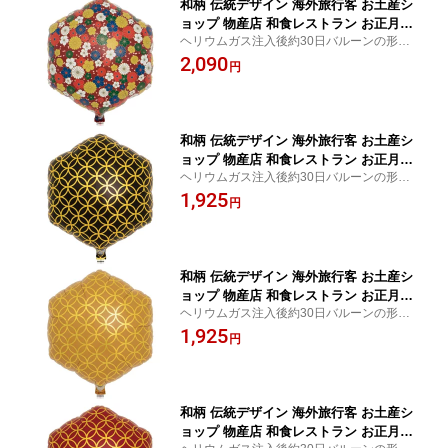
和柄 伝統デザイン 海外旅行客 お土産シ
ョップ 物産店 和食レストラン お正月 1
ヘリウムガス注入後約30日バルーンの形状
か月浮遊 Ibrexバルーン 14インチ千代
を維持し、浮遊します。
2,090
紙 菊と桜 赤パッケージ入 六角形 W28
円
cm×H31cm 0201333901 1セット(5袋
入)
和柄 伝統デザイン 海外旅行客 お土産シ
ョップ 物産店 和食レストラン お正月 1
ヘリウムガス注入後約30日バルーンの形状
か月浮遊 Ibrexバルーン 14インチ小紋
を維持し、浮遊します。
1,925
七宝 黒パッケージ入 六角形 W28cm×H
円
31cm 0201333902 1セット(5袋入)
和柄 伝統デザイン 海外旅行客 お土産シ
ョップ 物産店 和食レストラン お正月 1
ヘリウムガス注入後約30日バルーンの形状
か月浮遊 Ibrexバルーン 14インチ小紋
を維持し、浮遊します。
1,925
七宝 金パッケージ入 六角形 W28cm×H
円
31cm 0201333903 1セット(5袋入)
和柄 伝統デザイン 海外旅行客 お土産シ
ョップ 物産店 和食レストラン お正月 1