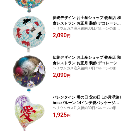
W30cm×H30cm 0201370018 1セット(5
袋入) (C)Yoshio Jogan
伝統デザイン お土産ショップ 物産店 和
食レストラン お正月 装飾 デコレーショ
ヘリウムガス注入後約30日バルーンの形状
ン 1か月浮遊 Ibrexバルーン 14インチ流
を維持し、浮遊します。
2,090
水金魚パッケージ入 ラウンド W30cm×
円
H30cm 0201370019 1セット(5袋入)
(C)Yoshio Jogan
伝統デザイン お土産ショップ 物産店 和
食レストラン お正月 装飾 デコレーショ
ヘリウムガス注入後約30日バルーンの形状
ン 1か月浮遊 Ibrexバルーン 14インチ花
を維持し、浮遊します。
2,090
火と菖蒲パッケージ入 ラウンド W30cm
円
×H30cm 0201370020 1セット(5袋入)
バレンタイン 母の日 父の日 1か月浮遊 I
brexバルーン 14インチ愛パッケージ入
ヘリウムガス注入後約30日バルーンの形状
スウィートハート W30cm×H35.5cm 02
を維持し、浮遊します。
1,925
01372010 1セット(5袋入)
円