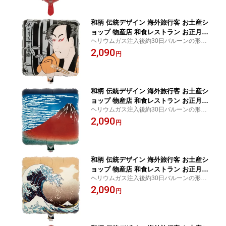
和柄 伝統デザイン 海外旅行客 お土産シ
ョップ 物産店 和食レストラン お正月 1
ヘリウムガス注入後約30日バルーンの形状
か月浮遊 Ibrexバルーン 14インチ東洲斎
を維持し、浮遊します。
2,090
写楽 奴一平パッケージ入 スクエア W27
円
cm×H27cm 0201333801 1セット(5袋
入)
和柄 伝統デザイン 海外旅行客 お土産シ
ョップ 物産店 和食レストラン お正月 1
ヘリウムガス注入後約30日バルーンの形状
か月浮遊 Ibrexバルーン 14インチ葛飾北
を維持し、浮遊します。
2,090
斎 赤富士パッケージ入 スクエア W27c
円
m×H27cm 0201333802 1セット(5袋
入)
和柄 伝統デザイン 海外旅行客 お土産シ
ョップ 物産店 和食レストラン お正月 1
ヘリウムガス注入後約30日バルーンの形状
か月浮遊 Ibrexバルーン 14インチ葛飾北
を維持し、浮遊します。
2,090
斎 神奈川沖浪裏パッケージ入 スクエア
円
W27cm×H27cm 0201333803 1セット
(5袋入)