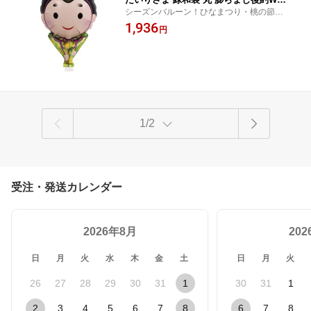
シーズンバルーン！ひなまつり・桃の節
cm×H14cm 逆止弁付 0201810540 1セッ
句、ホームパーティーやプチギフトに最
1,936
ト(10枚)
円
適！パーティーシーンを賑やかに彩りま
す。
1/2
受注・発送カレンダー
2026年8月
20
日
月
火
水
木
金
土
日
月
火
26
27
28
29
30
31
1
30
31
1
2
3
4
5
6
7
8
6
7
8