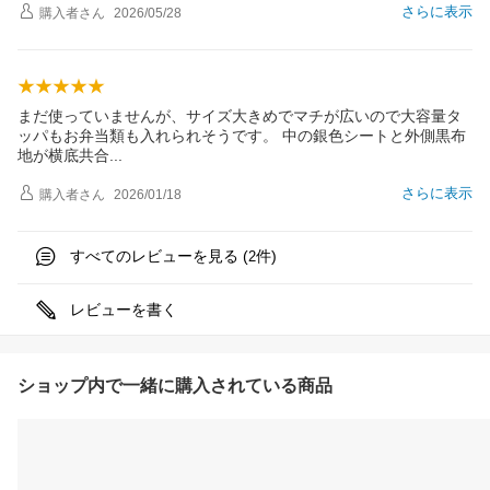
さらに表示
購入者
さん
2026/05/28
まだ使っていませんが、サイズ大きめでマチが広いので大容量タ
ッパもお弁当類も入れられそうです。 中の銀色シートと外側黒布
地が横底共
合
さらに表示
購入者
さん
2026/01/18
すべてのレビューを見る (
件)
2
レビューを書く
ショップ内で一緒に購入されている商品