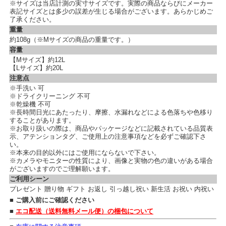
※サイズは当店計測の実寸サイズです。実際の商品ならびにメーカー
表記サイズとは多少の誤差が生じる場合がございます。あらかじめご
了承ください。
重量
約108g（※Mサイズの商品の重量です。）
容量
【Mサイズ】約12L
【Lサイズ】約20L
注意点
※手洗い 可
※ドライクリーニング 不可
※乾燥機 不可
※長時間日光にあたったり、摩擦、水漏れなどによる色落ちや色移り
することがあります。
※お取り扱いの際は、商品やパッケージなどに記載されている品質表
示、アテンションタグ、ご使用上の注意事項などを必ずご確認下さ
い。
※本来の目的以外にはご使用にならないで下さい。
※カメラやモニターの性質により、画像と実物の色の違いがある場合
がございますのでご理解願います。
ご利用シーン
プレゼント 贈り物 ギフト お返し 引っ越し祝い 新生活 お祝い 内祝い
■ ご購入前にご確認ください
■
エコ配送（送料無料メール便）の梱包について