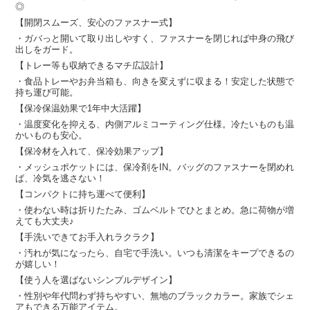
◎
【開閉スムーズ、安心のファスナー式】
・ガバっと開いて取り出しやすく、ファスナーを閉じれば中身の飛び
出しをガード。
【トレー等も収納できるマチ広設計】
・食品トレーやお弁当箱も、向きを変えずに収まる！安定した状態で
持ち運び可能。
【保冷保温効果で1年中大活躍】
・温度変化を抑える、内側アルミコーティング仕様。冷たいものも温
かいものも安心。
【保冷材を入れて、保冷効果アップ】
・メッシュポケットには、保冷剤をIN。バッグのファスナーを閉めれ
ば、冷気を逃さない！
【コンパクトに持ち運べて便利】
・使わない時は折りたたみ、ゴムベルトでひとまとめ。急に荷物が増
えても大丈夫♪
【手洗いできてお手入れラクラク】
・汚れが気になったら、自宅で手洗い。いつも清潔をキープできるの
が嬉しい！
【使う人を選ばないシンプルデザイン】
・性別や年代問わず持ちやすい、無地のブラックカラー。家族でシェ
アもできる万能アイテム。