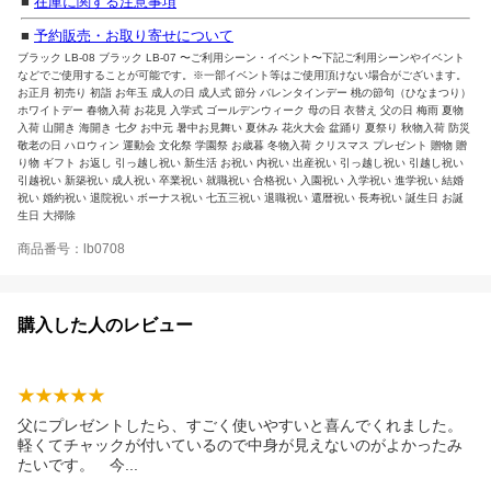
■
在庫に関する注意事項
■
予約販売・お取り寄せについて
ブラック LB-08 ブラック LB-07 〜ご利用シーン・イベント〜下記ご利用シーンやイベント
などでご使用することが可能です。※一部イベント等はご使用頂けない場合がございます。
お正月 初売り 初詣 お年玉 成人の日 成人式 節分 バレンタインデー 桃の節句（ひなまつり）
ホワイトデー 春物入荷 お花見 入学式 ゴールデンウィーク 母の日 衣替え 父の日 梅雨 夏物
入荷 山開き 海開き 七夕 お中元 暑中お見舞い 夏休み 花火大会 盆踊り 夏祭り 秋物入荷 防災
敬老の日 ハロウィン 運動会 文化祭 学園祭 お歳暮 冬物入荷 クリスマス プレゼント 贈物 贈
り物 ギフト お返し 引っ越し祝い 新生活 お祝い 内祝い 出産祝い 引っ越し祝い 引越し祝い
引越祝い 新築祝い 成人祝い 卒業祝い 就職祝い 合格祝い 入園祝い 入学祝い 進学祝い 結婚
祝い 婚約祝い 退院祝い ボーナス祝い 七五三祝い 退職祝い 還暦祝い 長寿祝い 誕生日 お誕
生日 大掃除
商品番号：lb0708
購入した人のレビュー
父にプレゼントしたら、すごく使いやすいと喜んでくれました。
軽くてチャックが付いているので中身が見えないのがよかったみ
たいです。
今