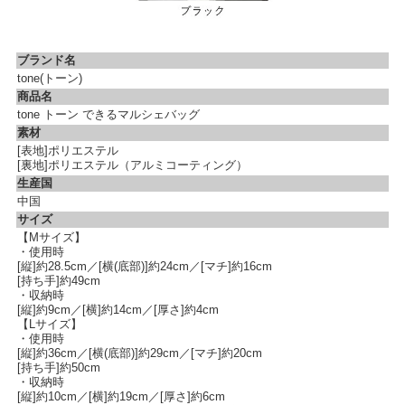
ブランド名
tone(トーン)
商品名
tone トーン できるマルシェバッグ
素材
[表地]ポリエステル
[裏地]ポリエステル（アルミコーティング）
生産国
中国
サイズ
【Mサイズ】
・使用時
[縦]約28.5cm／[横(底部)]約24cm／[マチ]約16cm
[持ち手]約49cm
・収納時
[縦]約9cm／[横]約14cm／[厚さ]約4cm
【Lサイズ】
・使用時
[縦]約36cm／[横(底部)]約29cm／[マチ]約20cm
[持ち手]約50cm
・収納時
[縦]約10cm／[横]約19cm／[厚さ]約6cm