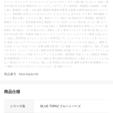
ヒー ハンドドリップ ペーパードリップ コーヒーギフト ギフト 贈り物 プレゼント 内祝い 誕
生日 母の日 父の日 敬老の日 バレンタイン ホワイトデー 快気祝い 退職祝い 結婚祝い 引越
し祝い 新築祝い お返し お礼 御礼 職場用 家庭用 来客用 大容量 お得用 詰め合わせ コーヒー
セット 送料無料 自宅カフェ おうちカフェ コーヒータイム まろやか コク 香り 苦味 酸味 バ
ランス 豊かな香り リラックス 癒し 毎日コーヒー 朝の一杯 焙煎仕立て 焙煎職人 高品質豆
厳選豆 フレッシュ 焙煎直後 焙煎工場直送 コーヒー好き コーヒー初心者 コーヒー通 スペシ
ャルコーヒー カフェ気分 コーヒーのある暮らし 保存袋 密封 保存方法 美味しいコーヒー 風
味豊か 深い味わい コク旨 飲みやすい 後味すっきり 楽天ランキング 人気 売れ筋 高レビュー
おすすめ 香り高い 本格派 本格コーヒー モーニングコーヒー コスパ コスパ最高 お試しセッ
ト お試し 豆専門店 カフェイン コーヒー豆専門店 フレッシュパック ストレート豆 ブレンド
豆 産地 コロンビア ブラジル エチオピア グアテマラ キリマンジャロ モカ 香ばしい 豊潤 大
人の味 コーヒー生活 コーヒー定番 定番人気 深いコク 朝食 スイーツ お菓子と一緒に 手土産
プチギフト リピート リピーター多数 自宅用 業務用 大容量コーヒー お得パック マラソン セ
ール SALE ポイント消化 ポイントアップ まとめ買い 送料無料 豆屋 コーヒー焙煎店 本格焙
煎 自家焙煎所 ラテアート コーヒー淹れ方 初心者OK 毎日飲める 人気店 カフェインレスでは
ない 毎日のコーヒー クセがない 優しい味 苦味控えめ ほろ苦 濃厚 豆本来の味 業務用コーヒ
ー 職場 コワーキングカフェ スペシャルティ豆 高級コーヒー
商品番号：blue-topaz-hb
商品仕様
シリーズ名
BLUE TOPAZ ブルートパーズ