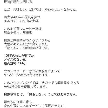
後味が静かに切れる
ただ「美味しい」だけでは、終わらせたくなかった。
噴火後400年の歴史を持つ
エルゴン山の火山灰土壌。
この地で育つコーヒー豆は、
農薬不使用、無施肥
自然と微生物がつくるサイクルと
太陽のめぐみだけで育てられた
「ほんもの」の自然栽培豆です。
400年の火山が育てた
ノイズのない豆
最高規格「AA」
ウガンダコーヒーは豆の大きさによって
A・AA・AAAと格付けされます。
このハウスブレンドでは、その中でも最高等級である
AA規格のみを使用しています。
自然栽培とは、「何もしない」ことではありません。
畑のものは畑に戻し、
次の生育のエネルギーとして循環させます。