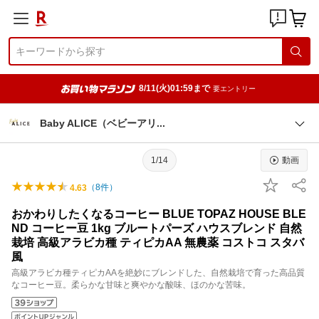
8/11(火)01:59まで
要エントリー
Baby ALICE（ベビーア
リ
1/14
動画
（
8
件）
4.63
おかわりしたくなるコーヒー BLUE TOPAZ HOUSE BLE
ND コーヒー豆 1kg ブルートパーズ ハウスブレンド 自然
栽培 高級アラビカ種 ティピカAA 無農薬 コストコ スタバ
風
高級アラビカ種ティピカAAを絶妙にブレンドした、自然栽培で育った高品質
なコーヒー豆。柔らかな甘味と爽やかな酸味、ほのかな苦味。