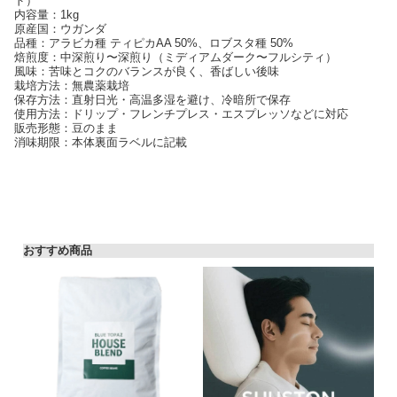
ド）
内容量：1kg
原産国：ウガンダ
品種：アラビカ種 ティピカAA 50%、ロブスタ種 50%
焙煎度：中深煎り〜深煎り（ミディアムダーク〜フルシティ）
風味：苦味とコクのバランスが良く、香ばしい後味
栽培方法：無農薬栽培
保存方法：直射日光・高温多湿を避け、冷暗所で保存
使用方法：ドリップ・フレンチプレス・エスプレッソなどに対応
販売形態：豆のまま
消味期限：本体裏面ラベルに記載
おすすめ商品