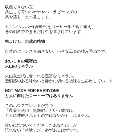
収穫できない豆、
共生して育つバナナやバニラビーンズの
葉や茎も、土へ還します。
カエンペッパー(唐辛子)をコーヒー畑の端に植え、
その刺激でできるだけ虫を遠ざけています。
虫よけも、自然の植物
自然のバランスを崩さない、小さな工夫の積み重ねです。
おいしさの秘密は、
火山のミネラル
火山灰土壌に含まれる豊富なミネラル。
透明感のある味わいと静かに切れる後味を生み出しています
NOT MADE FOR EVERYONE.
万人に向けたコーヒーではありません
このハウスブレンドが持つ
「農薬不使用・無施肥」という純度は、
万人に理解されるものではないかもしれません。
違いに気づいてくださったあなたにしか
語れない「体験」が、必ずあるはずです。