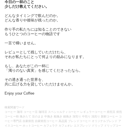
今日の一杯のこと
少しだけ教えてください。
どんなタイミングで飲んだのか。
どんな香りや後味が残ったのか。
作り手の私たちには知ることのできない
もうひとつのコーヒーの物語です
一言で構いません。
レビューとして残していただけたら、
それが私たちにとって何よりの励みになります。
もし、あなたがこの一杯に
「濁りのない真実」を感じてくださったなら。
その透き通った世界を、
共に広げる力を貸していただけませんか。
Enjoy your Coffee
検索関連ワード
コーヒー 珈琲 コーヒー豆 珈琲豆 スペシャルティコーヒー レギュラーコーヒー 焙煎豆 焙煎
コーヒー粉 挽きたて 豆のまま 中挽き 粗挽き 細挽き 深煎り 中煎り 浅煎り 新鮮コーヒー コ
ーヒー専門店 自家焙煎 自家焙煎コーヒー 高品質 ブレンドコーヒー オリジナルブレンド ア
イスコーヒー ホットコーヒー カフェラテ カフェオレ エスプレッソ ドリップ ドリップコー