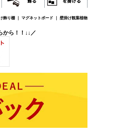
から！！↓↓／