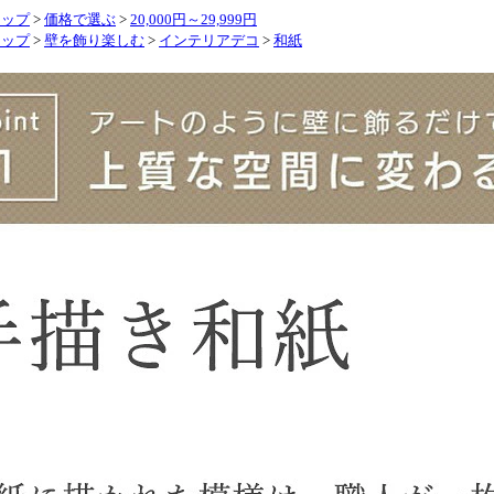
トップ
>
価格で選ぶ
>
20,000円～29,999円
トップ
>
壁を飾り楽しむ
>
インテリアデコ
>
和紙