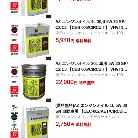
AZ エンジンオイル 4L 車用 5W-30 SP/
C2/C3 【CEB-005/CIRCUIT】 VHVI 10
車用エンジンオイル モーターオイル 100%
0%化学合成油 自動車用 4輪用
化学合成油 サーキット
5,940
送料無料
円
AZ エンジンオイル 20L 車用 5W-30 SP/
C2/C3 【CEB-005/CIRCUIT】 VHVI 10
車用エンジンオイル モーターオイル 100%
0%化学合成油 自動車用 4輪用
化学合成油 サーキット
22,000
送料無料
円
(送料無料)AZ エンジンオイル 1L 5W-30
SN 自動車用 【CEC-002/AET/CIRCUIT
車用エンジンオイル モーターオイル エステ
+】VHVI+エステルオイル 100%化学合
ルオイル配合 サーキット AET
2,750
成油 車 エンジンオイル モーターオイル
送料無料
円
5W30 4Tオイル 4Tエンジンオイル 4輪
用【送料無料(北海道・沖縄・離島除