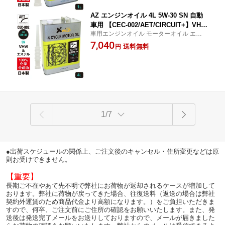
く)】
AZ エンジンオイル 4L 5W-30 SN 自動
車用 【CEC-002/AET/CIRCUIT+】VHVI
車用エンジンオイル モーターオイル エステ
+エステルオイル 100%化学合成油 車 エ
ルオイル配合 サーキット AET
7,040
ンジンオイル モーターオイル 5W30 4T
送料無料
円
オイル 4Tエンジンオイル 4輪用
1/7
●出荷スケジュールの関係上、ご注文後のキャンセル・住所変更などは原
則お受けできません。
【重要】
長期ご不在やあて先不明で弊社にお荷物が返却されるケースが増加して
おります。弊社に荷物が戻ってきた場合、往復送料（返送の場合は弊社
契約外運賃のため商品代金より高額になります。）をご負担いただきま
すので、何卒、ご注文前にご住所の確認をお願いいたします。また、発
送後は発送完了メールをお送りしておりますので、メールが届きました