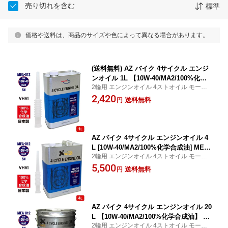
売り切れを含む
標準
価格や送料は、商品のサイズや色によって異なる場合があります。
(送料無料) AZ バイク 4サイクル エンジ
ンオイル 1L 【10W-40/MA2/100%化学
2輪用 エンジンオイル 4ストオイル モータ
合成油】 MEA-012 オンロード ONROA
ーサイクルオイル 全合成油 MEA-012
2,420
D 2輪用 4ストオイル 【送料無料(北海
送料無料
円
道・沖縄・離島除く)】
AZ バイク 4サイクル エンジンオイル 4
L [10W-40/MA2/100%化学合成油] MEA-
2輪用 エンジンオイル 4ストオイル モータ
012 オンロード ONROAD 2輪用 4Tオイ
ーサイクルオイル 全合成油 MEA-012
5,500
ル 4ストオイル 4サイクルエンジンオイ
送料無料
円
ル バイク用エンジンオイル バイクオイ
ル 4stオイル
AZ バイク 4サイクル エンジンオイル 20
L 【10W-40/MA2/100%化学合成油】 M
2輪用 エンジンオイル 4ストオイル モータ
EA-012 オンロード ONROAD 2輪 4Tオ