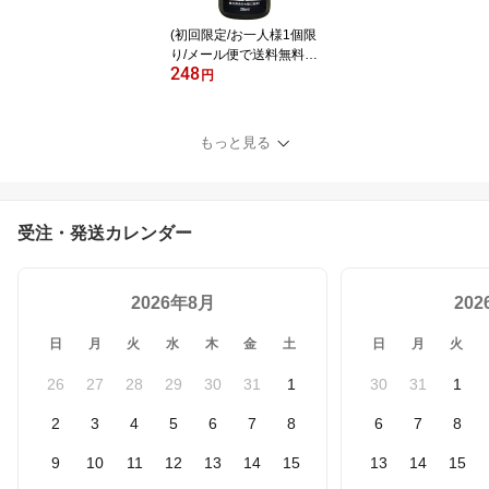
(初回限定/お一人様1個限
り/メール便で送料無料)A
248
Z 接点復活剤 30ml 接点
円
復活クリーナー 接点不良
の解消に
もっと見る
受注・発送カレンダー
2026年8月
20
日
月
火
水
木
金
土
日
月
火
26
27
28
29
30
31
1
30
31
1
2
3
4
5
6
7
8
6
7
8
9
10
11
12
13
14
15
13
14
15