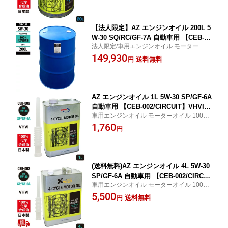
輪用
【法人限定】AZ エンジンオイル 200L 5
W-30 SQ/RC/GF-7A 自動車用 【CEB-00
法人限定/車用エンジンオイル モーターオイ
2/CIRCUIT】VHVI 100%化学合成油 車
ル 100%化学合成油 サーキット ガソリン車
149,930
エンジンオイル モーターオイル 5W30 4
送料無料
円
Tオイル 4ストオイル 4Tエンジンオイル
4輪用
AZ エンジンオイル 1L 5W-30 SP/GF-6A
自動車用 【CEB-002/CIRCUIT】VHVI 1
車用エンジンオイル モーターオイル 100%
00%化学合成油 車 エンジンオイル モー
化学合成油 サーキット ガソリン車
1,760
ターオイル 5W30 4Tオイル 4Tエンジン
円
オイル 4輪用
(送料無料)AZ エンジンオイル 4L 5W-30
SP/GF-6A 自動車用 【CEB-002/CIRCUI
車用エンジンオイル モーターオイル 100%
T】VHVI 100%化学合成油 車 エンジン
化学合成油 サーキット ガソリン車
5,500
オイル モーターオイル 5W30 4Tオイル
送料無料
円
4Tエンジンオイル 4輪用【送料無料(北
海道・沖縄・離島除く)】