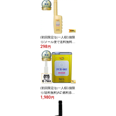
+エステル] 10W-50/MA2/
100%化学合成油/SL【M
EC-024 CIRCUIT AET】
10W50 2輪用 エンジンオ
イル 4Tオイル 4ストオイ
ル 4ストエンジンオイル
バイクオイル
(初回限定/お一人様1個限
り/メール便で送料無料)A
298
Z 燃料添加剤 【FCR-06
円
2】 100ml 独自処方のPE
A(ポリエーテルアミン)
ガソリン添加剤 ディーゼ
ル添加剤 ガソリン・ディ
ーゼルに
(初回限定/お一人様1個限
り/送料無料)AZ 燃料添加
1,980
剤 1L 【FCR-062】 [自動
円
車の場合40から60Lごと
に約150ml] ガソリン添加
剤 ディーゼル/ガソリン
兼用 添加剤 ディーゼル