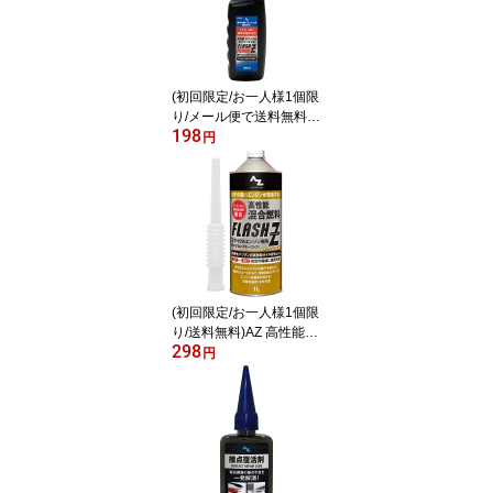
添加剤 独自処方のPEA
(ポリエーテルアミン) ノ
ズル付【送料無料(北海
道・沖縄・離島除く)】
(初回限定/お一人様1個限
り/メール便で送料無料)A
198
Z 高性能 2サイクルエン
円
ジンオイル FLASH Z PR
EMIUM 100ml 2サイクル
エンジン専用 煙が少ない
スモークレス [FCR-062
燃料添加剤配合]混合ガソ
リン、混合油、混合燃料
の作成に
(初回限定/お一人様1個限
り/送料無料)AZ 高性能混
298
合燃料 FLASH Z (フラッ
円
シュゼット）1L 注油ノ
ズル付 混合油/混合ガソ
リン/ミックスガソリン/
ガソリンミックス