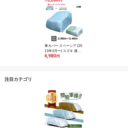
リティロック HORNET
円
ホーネット LT-51Y 盗難
防止 セキュリティ 加藤
電機 純正 おしゃれ 予防
抑止 泥棒 窃盗 簡単 手軽
女性でも 楽々 車 カー タ
イヤ 目立つ イエロー
車カバー スペーシア (20
13年3月〜) スズキ 適合
6,980
用 軽自動車カバー 軽自
円
動車用カバー ボディーカ
バー 自動車用ボディーカ
バー カーカバー 自動車
車 カー カバー 撥水黄砂
注目カテゴリ
花粉 紫外線 UV 酸性雨
樹液 夜露 大気汚染 排ガ
ス いたずら 車上荒らし
盗難 防止 JB20