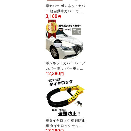
バン
車カバー ボンネットカバ
ー 軽自動車カバー カバ
3,180
ーフロントカバー ハーフ
円
簡単 前だけ テマカバー
カーカバー ボディーカバ
ー 車体カバー 紫外線 保
護 劣化 色あせ 塗装保護
ヘッドライト 軽自動車
軽自動車用 アラデン 最
大車長3.40m 最大車幅1.
48m ハーフカバー 車 カ
ボンネットカバー ハーフ
バー
カバー 車 カバー 車カバ
12,380
ー 起毛 防炎 300d 厚地
円
日本製 フロント ハーフ
車長 4.20~4.90m 車幅 1.
65~1.85m 防止 裏起毛 ミ
ニバン フロントカバー
ボディカバー ボディーカ
バー 車体カバー 自動車
カバー 自動車カバー ア
ラデン EC-BCLB L型
車タイヤロック 盗難防止
車 タイヤロック セキュ
13,280