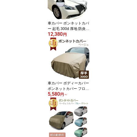
防止 裏起毛 カーカバー
自動車カバー 車体カバー
車用カバー セダン SUV
EC-BC6B 6型
車カバー ボンネットカバ
ー 起毛 300d 厚地 防炎
12,380
日本製 フロントカバー
円
ハーフカバー 車 フロン
ト ハーフ カバー 車長 4.
51~4.95m 車幅 1.65~1.8
5m 簡単 傷防止 カーカバ
ー ボディーカバー 車体
カバー 自動車カバー 車
用カバー セダン ワゴン
SUV EC-BC1B 1型
車カバー ボディーカバー
ボンネットカバー フロン
5,580
トカバー ベージュ 300d
円
～
厚地 ハーフカバー 車 カ
バー ボンネット保護 ボ
ディカバー フロント ハ
ーフ 簡単 前だけ 傷 防止
カーカバー 自動車カバー
車用カバー 車体カバー
セダン ワゴン SUV ミニ