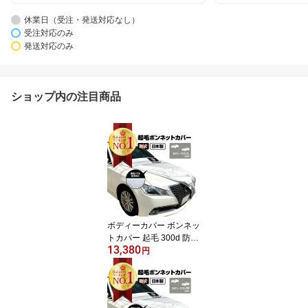
休業日（受注・発送対応なし）
受注対応のみ
発送対応のみ
ショップ内の注目商品
ボディーカバー ボンネッ
トカバー 起毛 300d 防炎
13,380
厚地 ハーフカバー 車 カ
円
バー 車カバー 日本製 フ
ロントカバー ハーフ 車
長 4.96~5.20m 車幅 1.80
~1.95m 簡単 前だけ 傷