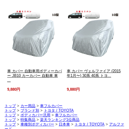
車 カバー 自動車用ボディーカバ
車 カバー ヴェルファイア (2015
ー JB10 カーカバー 自動車 車
年1月〜) 30系 40系 トヨ...
...
9,880円
9,880円
トップ
>
カー用品
>
車フルカバー
トップ
>
ブランド別
>
トヨタ / TOYOTA
トップ
>
ボディカバー汎用
>
車フルカバー
トップ
>
特集商品
>
楽天ランキング1位商品
トップ
>
車種別ボディカバー
>
日本車
>
トヨタ / TOYOTA
>
アルファ
ード