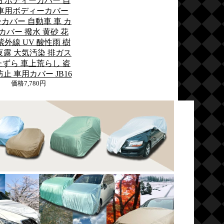
用 ボディーカバー 自
車用ボディーカバー
カバー 自動車 車 カ
 カバー 撥水 黄砂 花
紫外線 UV 酸性雨 樹
夜露 大気汚染 排ガス
たずら 車上荒らし 盗
防止 車用カバー JB16
価格
7,780円