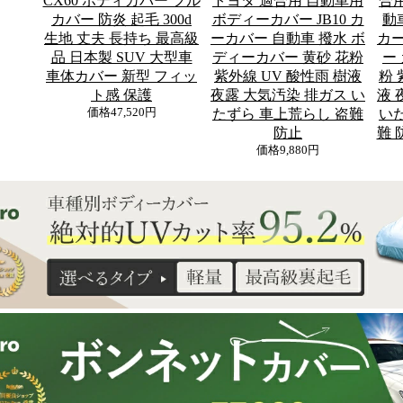
CX60 ボディカバー フル
トヨタ 適合用 自動車用
合
カバー 防炎 起毛 300d
ボディーカバー JB10 カ
動
生地 丈夫 長持ち 最高級
ーカバー 自動車 撥水 ボ
カー
品 日本製 SUV 大型車
ディーカバー 黄砂 花粉
ー
車体カバー 新型 フィッ
紫外線 UV 酸性雨 樹液
粉 
ト感 保護
夜露 大気汚染 排ガス い
液 
価格
47,520円
たずら 車上荒らし 盗難
い
防止
難 
価格
9,880円