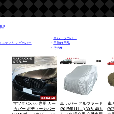
用品
・
車ハーフカバー
/ ステアリングカバー
・
日除け用品
・
その他
マツダ CX-60 専用 カー
車 カバー アルファード
車
カバー ボディーカバー
(2015年1月～) 30系 40系
(2