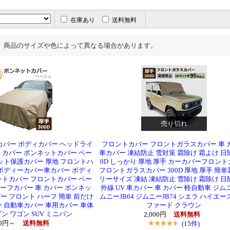
在庫あり
送料無料
、商品のサイズや色によって異なる場合があります。
売り切れ
カバー ボディカバー ヘッドライ
フロントカバー フロントガラスカバー 車 
トカバー ボンネットカバー ベー
車カバー 凍結防止 雪対策 霜除け 霜よけ 日除
ンネット保護カバー 厚地 フロントハ
0D しっかり 厚地 厚手 カーカバーフロン
 ボディーカバー車カバー ボディ
フロントガラスカバー 300D 厚地 厚手 簡単
ットカバー フロントカバー ベー
リーサイズ 凍結 凍結防止 雪除け 霜除け 日
 ハーフカバー 車 カバー ボンネッ
外線 UV 車カバー 車 カバー 軽自動車 ジム
ー フロント ハーフ 簡単 前だけ
ムニーJB64 ジムニーJB74 シエラ ハイエー
ー 自動車カバー 車用カバー 車体
ファード クラウン
ン ワゴン SUV ミニバン
2,000円
送料無料
80円～
送料無料
(15件)