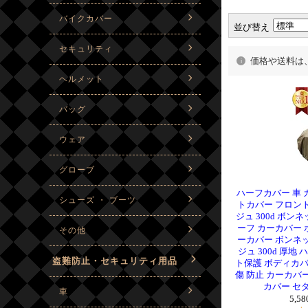
並び替え
価格や送料は
ハーフカバー 車 
トカバー フロン
ジュ 300d ボ
ーフ カーカバー
ーカバー ボンネ
ジュ 300d 厚地
ト保護 ボディカバ
傷 防止 カーカバ
カバー セダ
5,5