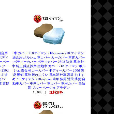
適合用
車 カバー 718ケイマン 718cayman 718 ケイマン
ボディ
適合用 ポルシェ 車カバー カーカバー 車体カバー
ー ベー
ボディーカバー ボディカバー 250d 防炎 厚地 外
クスター
車 純正 純正採用 生地車 カバー 718 ケイマン ポル
250d
シェ 適合用 カーカバー ボディーカバー 250d 防
 おす
炎 難燃 厚地 破れにくい 日本製 外車 高級 おすす
車カバー
め 718ケイマン 718cayman 簡単 強風 対策 防犯 自
庫 黄砂
動車カバー 車体カバー 車カバー 車用カバー 高品
質 ブルー ベージュ アラデン
15,980円
送料無料