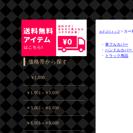
> カー
カテゴリトップ
・
車フルカバー
・
ハンドルカバー 
・
トラック用品