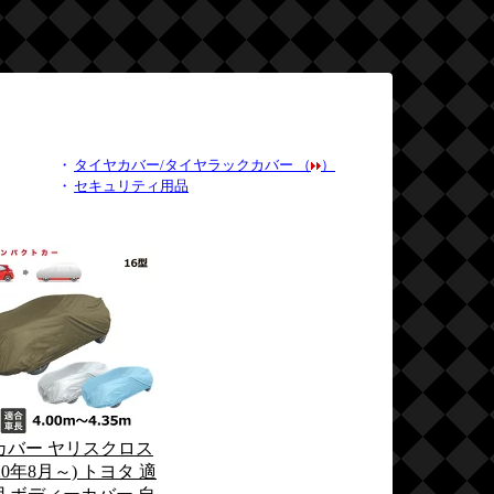
・
タイヤカバー/タイヤラックカバー （
）
・
セキュリティ用品
カバー ヤリスクロス
020年8月～) トヨタ 適