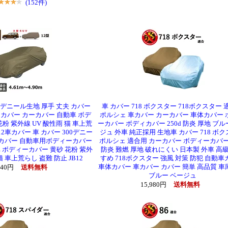
(152件)
0デニール生地 厚手 丈夫 カバー
車 カバー 718 ボクスター 718ボクスター 
カバー カーカバー 自動車 ボデ
ポルシェ 車カバー カーカバー 車体カバー 
粉 紫外線 UV 酸性雨 猫 車上荒
ーカバー ボディカバー 250d 防炎 厚地 ブル
12車カバー 車 カバー 300デニー
ジュ 外車 純正採用 生地車 カバー 718 ボ
 カバー 自動車用ボディーカバー
ポルシェ 適合用 カーカバー ボディーカバー 
 ボディーカバー 黄砂 花粉 紫外
防炎 難燃 厚地 破れにくい 日本製 外車 高級
猫 車上荒らし 盗難 防止 JB12
すめ 718ボクスター 強風 対策 防犯 自動
車体カバー 車カバー カバー 簡単 高品質 車
740円
送料無料
ブルー ベージュ
15,980円
送料無料