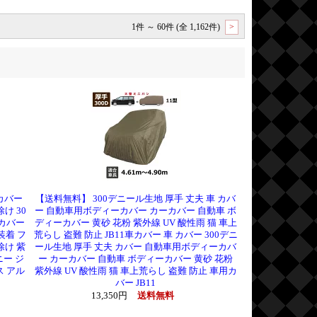
1件 ～ 60件 (全 1,162件)
>
カバー
【送料無料】 300デニール生地 厚手 丈夫 車 カバ
け 30
ー 自動車用ボディーカバー カーカバー 自動車 ボ
トカバー
ディーカバー 黄砂 花粉 紫外線 UV 酸性雨 猫 車上
装着 フ
荒らし 盗難 防止 JB11車カバー 車 カバー 300デニ
除け 紫
ール生地 厚手 丈夫 カバー 自動車用ボディーカバ
ニー ジ
ー カーカバー 自動車 ボディーカバー 黄砂 花粉
ス アル
紫外線 UV 酸性雨 猫 車上荒らし 盗難 防止 車用カ
バー JB11
13,350円
送料無料