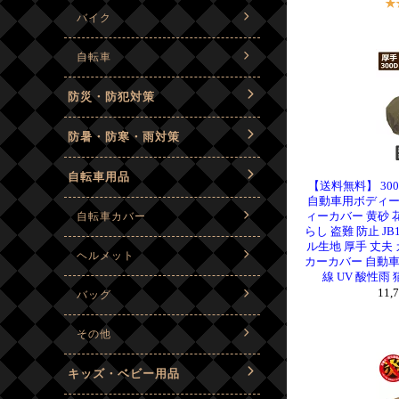
【送料無料】 30
自動車用ボディー
ィーカバー 黄砂 花
らし 盗難 防止 JB
ル生地 厚手 丈夫
カーカバー 自動車
線 UV 酸性雨 
11,