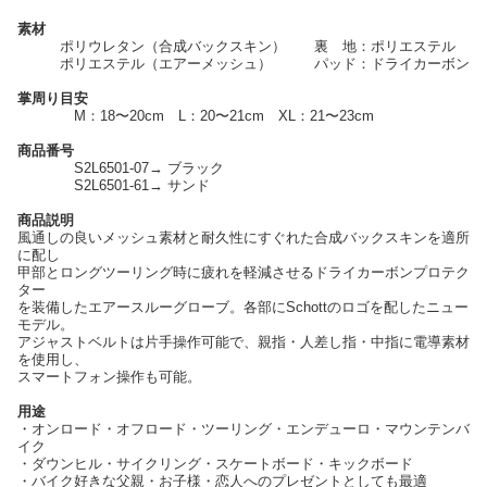
素材
ポリウレタン（合成バックスキン） 裏 地：ポリエステル
ポリエステル（エアーメッシュ） パッド：ドライカーボン
掌周り目安
M：18〜20cm L：20〜21cm XL：21〜23cm
商品番号
S2L6501-07→ ブラック
S2L6501-61→ サンド
商品説明
風通しの良いメッシュ素材と耐久性にすぐれた合成バックスキンを適所
に配し
甲部とロングツーリング時に疲れを軽減させるドライカーボンプロテク
ター
を装備したエアースルーグローブ。各部にSchottのロゴを配したニュー
モデル。
アジャストベルトは片手操作可能で、親指・人差し指・中指に電導素材
を使用し、
スマートフォン操作も可能。
用途
・オンロード・オフロード・ツーリング・エンデューロ・マウンテンバ
イク
・ダウンヒル・サイクリング・スケートボード・キックボード
・バイク好きな父親・お子様・恋人へのプレゼントとしても最適