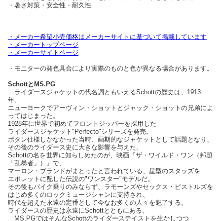
・暑さ対策・安全性・耐久性
・メーカー希望小売価格はメーカーサイトに基づいて掲載しています
・メーカートップページ
・メーカーサイトページ
・モニターの発色具合により実際のものと色が異なる場合があります。
SchottとMS.PG
ライダースジャケットの代名詞ともいえるSchottの歴史は、1913
年、
ニューヨークでアーヴィン・ショットとジャック・ショットの兄弟によ
ってはじまった。
1928年に世界で初めてフロントジッパーを採用した
ライダースジャケット"Perfecto"シリーズを発売。
ボタン仕様しかなかった当時、画期的なジャケットとして話題となり、
その後のライダース史に大きな影響を与えた。
Schottの名を世界に知らしめたのが、映画『ザ・ワイルド・ワン（邦題
「乱暴者」）』で、
マーロン・ブランドがまとったと言われている、星型のスタッズを
エポレットに配した伝説の"ワンスター"モデルだ。
その後もバイク乗りのみならず、ラモーンズやセックス・ピストルズを
はじめ多くのロックミュージシャンに支持され、
時代を超えた永遠の定番として今なお多くの人々を魅了する。
ライダースの歴史は永遠にSchottとともにある。
MS.PGではそんなSchottのライダーステイストを生かしつつ