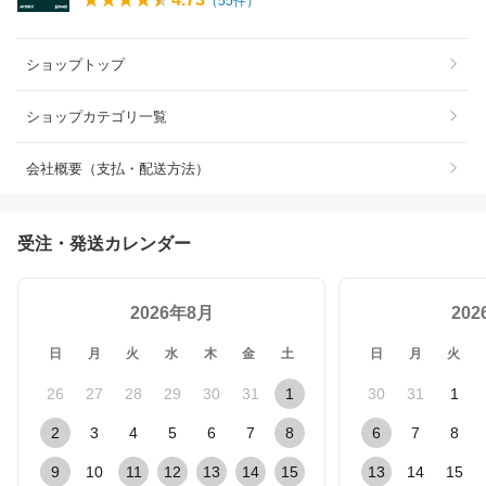
（
55
件）
ショップトップ
ショップカテゴリ一覧
会社概要（支払・配送方法）
受注・発送カレンダー
2026年8月
20
日
月
火
水
木
金
土
日
月
火
26
27
28
29
30
31
1
30
31
1
2
3
4
5
6
7
8
6
7
8
9
10
11
12
13
14
15
13
14
15