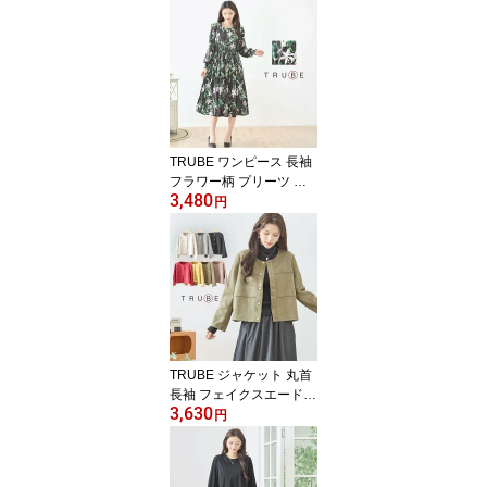
め レディース 秋 冬 L LL
大きいサイズ 黒 20代 30
代 40代 50代 60代 即日
発送 送料無料 体型カバ
ー ドレス 通勤 普段着 ワ
ンマイルウエア 旅行 ワ
ンピース532 N82-501
TRUBE ワンピース 長袖
フラワー柄 プリーツ チ
3,480
ュニック レディース 丸
円
首 膝下丈 婦人服 秋 冬 L
LL 大きいサイズ 黒 20代
30代 40代 50代 60代 即
日発送 送料無料 体型カ
バー ドレス 通勤 日常着
普段着 旅行 ワンピース5
31 N82-476
TRUBE ジャケット 丸首
長袖 フェイクスエード
3,630
前ボタン レディース チ
円
ュニック 大人可愛い き
れいめ 黒 赤 ベージュ モ
カ 秋 冬 M L 20代 30代 4