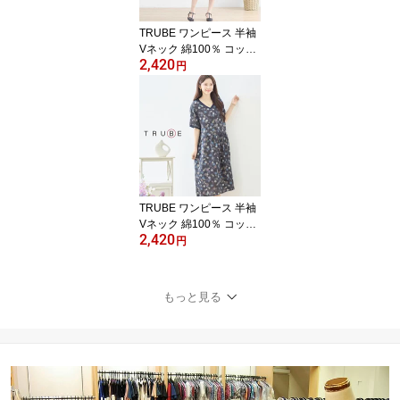
12 N23-091
TRUBE ワンピース 半袖
Vネック 綿100％ コット
2,420
ン ストライプ柄 レディ
円
ース チュニック 膝丈 ポ
ケット付き 夏 秋 M L 紺
ネイビー 30代 40代 50代
60代 即日発送 送料無料
体型カバー ドレス 通勤
普段着 旅行 クルーズ ワ
ンピース529 N82-541
TRUBE ワンピース 半袖
Vネック 綿100％ コット
2,420
ン レディース チュニッ
円
ク 膝丈 夏 秋 L LL 大きい
サイズ 黒 ブラック 30代
40代 50代 60代 即日発送
もっと見る
送料無料 体型カバー ド
レス ワンマイルウエア
通勤 旅行 クルーズ ワン
ピース528 N82-542