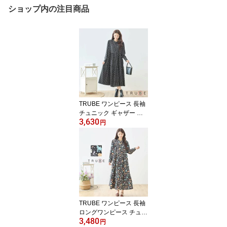
ショップ内の注目商品
TRUBE ワンピース 長袖
チュニック ギャザー 前
3,630
ボタン レディース ミモ
円
レ丈 ロング丈 大人可愛
い きれいめ 秋 冬 M L 黒
20代 30代 40代 50代 60
代 即日発送 送料無料 体
型カバー ワンマイルウエ
ア 通勤 普段着 旅行 ワン
ピース421 N83-268
TRUBE ワンピース 長袖
ロングワンピース チュニ
3,480
ック 大人可愛い きれい
円