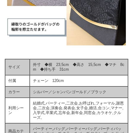
外寸 ◆横 23,5cm ◆高さ 15,5cm ◆マチ 8c
サイズ
m ◆持ち手 31cm
付属
チェーン 120cm
カラー
シルバー／シャンパンゴールド／ブラック
結婚式,パーティー,二次会,お呼ばれ,フォーマル,謝恩
利用シー
会,二次会,演奏会,発表会,女子会,婚活,合コン,マナー,
ン
入学式,卒業式,忘年会,新年会,同窓会,カラオケ,クル
ーズ,
パーティー,バッグ,パーティーバッグ,パーティバッ
商品カテ