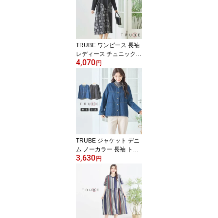
0代 50代 60代 普段着 通
勤 旅行 おしゃれ カジュ
アル 即日発送 送料無料
チュニック413 C02-205
B
TRUBE ワンピース 長袖
レディース チュニック
4,070
大人可愛い 膝下丈 アシ
円
ンメトリー 異素材切替
婦人服 洋服 秋 冬 M L 黒
ブラック 20代 30代 40代
50代 60代 即日発送 送料
無料 体型カバー 通勤 日
常着 旅行 重ね着 ワンピ
ース530 N83-387
TRUBE ジャケット デニ
ム ノーカラー 長袖 トッ
3,630
プス 前開き 羽織り レデ
円
ィース チュニック 婦人
服 秋 冬 M L 20代 30代 4
0代 50代 60代 普段着 通
勤 旅行 大人可愛い きれ
いめ カジュアル 即日発
送 送料無料 チュニック4