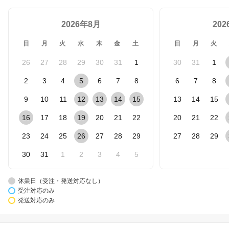
2026年8月
20
日
月
火
水
木
金
土
日
月
火
26
27
28
29
30
31
1
30
31
1
2
3
4
5
6
7
8
6
7
8
9
10
11
12
13
14
15
13
14
15
16
17
18
19
20
21
22
20
21
22
23
24
25
26
27
28
29
27
28
29
30
31
1
2
3
4
5
休業日（受注・発送対応なし）
受注対応のみ
発送対応のみ