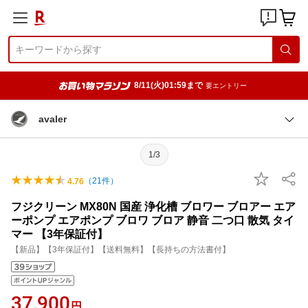
8/11(火)01:59まで
要エントリー
avaler
1/3
（
21
件）
4.76
フジクリーン MX80N 国産 浄化槽 ブロワー ブロアー エア
ーポンプ エアポンプ ブロワ ブロア 静音 二つ口 散気 タイ
マー 【3年保証付】
【新品】【3年保証付】【送料無料】【長持ちの方法書付】
37,900
円