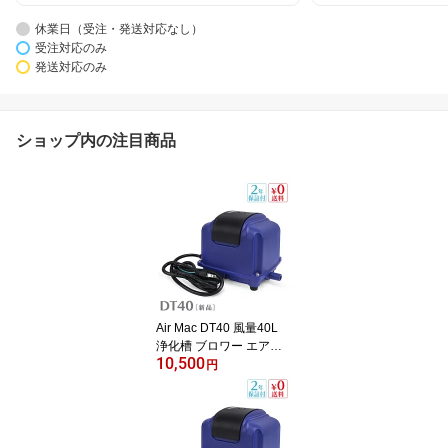
休業日（受注・発送対応なし）
受注対応のみ
発送対応のみ
ショップ内の注目商品
Air Mac DT40 風量40L
浄化槽 ブロワー エアー
10,500
ポンプ エアレーションブ
円
ロワー ブロアー 浄化槽
静音 省エネ 水槽 池 アク
アリウム 【2年保証付】