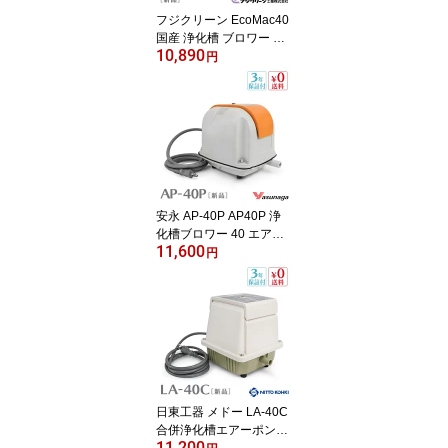
フジクリーン EcoMac40
国産 浄化槽 ブロワー ブ
10,890
ロアー エアーポンプ エ
円
アポンプ ブロワ ブロア
静音 【3年保証付】
安永 AP-40P AP40P 浄
化槽ブロワー 40 エアー
11,600
ポンプ 浄化槽ブロアー
円
浄化槽 ブロアー エアー
ポンプ 安永エアポンプ
安永エアーポンプ 浄化槽
エアーポンプ 浄化槽ポン
プ 浄化槽エアポンプ ブ
ロワー ブロワ ブロア 静
音 省エネ 電池 電動ポン
プ 【3年保証付】
日東工器 メドー LA-40C
合併浄化槽エアーポンプ
11,200