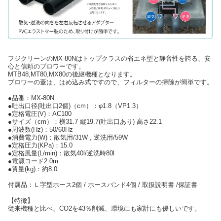
フジクリーンのMX-80Nはトップクラスの省エネ型と静音性を誇る、安
心と信頼のブロワーです。
MTB48,MT80,MX80の後継機種となります。
ブロワーの蓋は、はめ込み式ですので、フィルターの掃除が簡単です。
●品番：MX-80N
●吐出口径(吐出口2個)（cm）：φ1.8（VP1.3）
●定格電圧(V)：AC100
●サイズ（cm）：横31.7 縦19.7(吐出口あり) 高さ22.1
●周波数(Hz)：50/60Hz
●消費電力(W)：散気用/31W , 逆洗用/59W
●定格圧力(KPa)：15.0
●定格風量(L/min)：散気40l/逆洗時80l
●電源コード2.0m
●質量(kg)：約8.0
付属品：Ｌ字型ホース2個 / ホースバンド4個 / 取扱説明書 /保証書
【特徴】
従来機種と比べ、CO2を43％削減、環境にも家計にも優しいです。