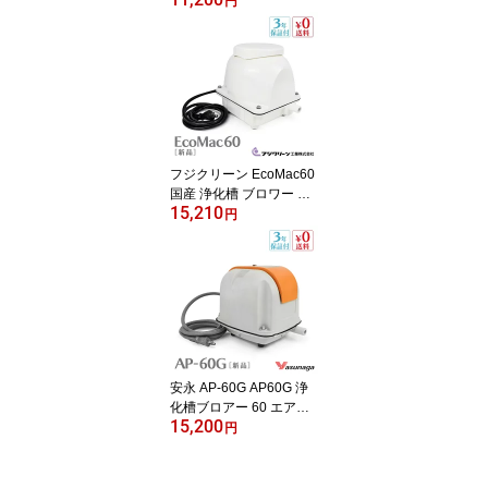
電動ポンプ 浄化槽エアー
円
ポンプ 浄化槽ブロワー
浄化槽ポンプ 浄化槽エア
ポンプ ブロワー ブロワ
ブロアー 【3年保証付】
フジクリーン EcoMac60
国産 浄化槽 ブロワー ブ
15,210
ロアー エアーポンプ エ
円
アポンプ ブロワ ブロア
静音 【3年保証付】
安永 AP-60G AP60G 浄
化槽ブロアー 60 エアポ
15,200
ンプ 浄化槽ブロワー 浄
円
化槽 ブロアー エアーポ
ンプ 安永エアポンプ エ
アーポンプ 安永エアーポ