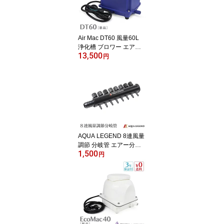
Air Mac DT60 風量60L
浄化槽 ブロワー エアー
13,500
ポンプ エアレーションブ
円
ロワー ブロアー 浄化槽
静音 省エネ 水槽 池 アク
アリウム 【2年保証付】
AQUA LEGEND 8連風量
調節 分岐管 エアー分岐
1,500
酸素分岐 水槽用エアレー
円
ション エアーポンプ 浄
化槽ブロアー 浄化槽ポン
プ 浄化槽エアポンプ