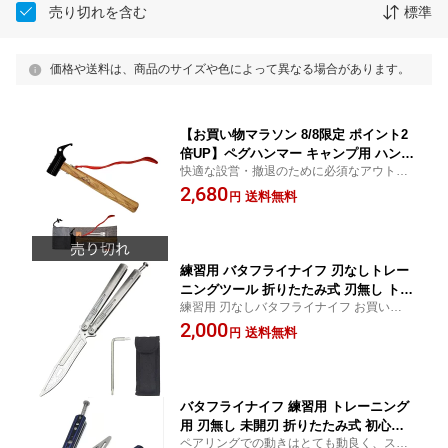
売り切れを含む
標準
価格や送料は、商品のサイズや色によって異なる場合があります。
【お買い物マラソン 8/8限定 ポイント2
倍UP】ペグハンマー キャンプ用 ハンマ
快適な設営・撤退のために必須なアウトド
ー アウトドア ハンマー 安全ベルト付
ア ペグハンマー キャンプ 場や河原等の硬
2,680
収納袋付 タープ設営グッズ テントアク
送料無料
円
い地面にもテントやタープを確実に固定で
セサリー campstyle/キャンプスタイル
きます。
練習用 バタフライナイフ 刃なしトレー
ニングツール 折りたたみ式 刃無し トレ
練習用 刃なしバタフライナイフ お買い物マ
ーニング用 調整レンチ付き アウトドア
ラソン スーパーSALE
2,000
ナイフ エンジョイ サマー 送料無料 e2
送料無料
円
バタフライナイフ 練習用 トレーニング
用 刃無し 未開刃 折りたたみ式 初心者
ペアリングでの動きはとても動良く、スム
対応 G10のハンドル ブルー 銅製ボール