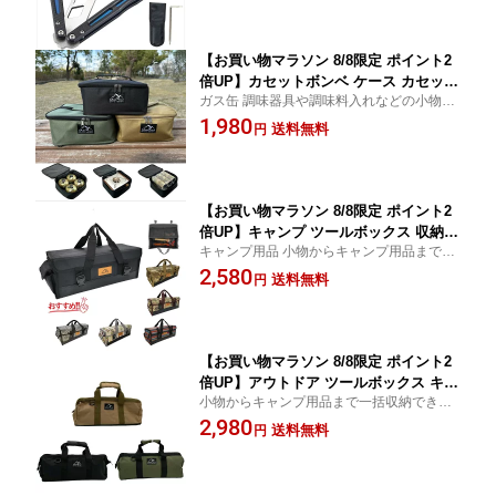
【お買い物マラソン 8/8限定 ポイント2
倍UP】カセットボンベ ケース カセット
ガス缶 調味器具や調味料入れなどの小物を
コンロ バッグ キャンプ 調味料入れ 小
一括収納できる お買い物マラソン スーパー
1,980
物収納袋 Campstyle キャンプスタイル
送料無料
円
SALE
e1
【お買い物マラソン 8/8限定 ポイント2
倍UP】キャンプ ツールボックス 収納
キャンプ用品 小物からキャンプ用品まで一
バッグ アウトドア コンテナボックス 大
括収納できる大容量ギアボックス
2,580
容量ソフトコンテナ キャンプ道具 折り
送料無料
円
たたみコンテナ キャンプギア キャンプ
バッグ campstyle/キャンプスタイル 送
料無料 e1
【お買い物マラソン 8/8限定 ポイント2
倍UP】アウトドア ツールボックス キャ
小物からキャンプ用品まで一括収納できる
ンプ 収納ボックス コンテナボックス 大
大容量ボックス お買い物マラソン
2,980
容量 キャンプ道具 折りたたみコンテナ
送料無料
円
キャンプギア キャンプバッグ campstyl
e/キャンプスタイル 送料無料 e1