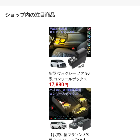
ショップ内の注目商品
新型 ヴォクシー ノア 90
系 コンソールボックス
17,880
アームレストコンソール
円
ハイブリッド車 トヨタ T
OYOTA コンソール アー
ムレスト アクセサリー V
OXY NOAH ヴォクシー9
0系 ノア90系 ドリンクホ
ルダー ヴォクシー e2
【お買い物マラソン 8/8