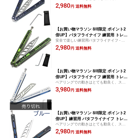
ーズに動作 安心に滑らかに遊べる
2,980
スペーサー 精密ネジ 男の子 子供 誕生
送料無料
円
日 プレゼント 送料無料 e2
【お買い物マラソン 8/8限定 ポイント2
倍UP】バタフライナイフ 練習用 トレー
安全で楽しい練習用バタフライナイフ - 子
ニング用 刃無し 未開刃 折りたたみ式
供のプレゼントに最適 スーパーSALE お買
2,980
初心者対応 G10のハンドル 銅製ボール
送料無料
円
い物マラソン
スペーサー 精密ネジ 男の子 プレゼント
クリスマス 子供 誕生日 送料無料 e1
【お買い物マラソン 8/8限定 ポイント2
倍UP】バタフライナイフ 練習用 トレー
ペアリングでの動きはとても動良く、スム
ニング用 刃無し 折りたたみ式 初心者対
ーズに動作 安心に滑らかに遊べる お買い物
3,980
応 G10のハンドル (ホワイト
送料無料
円
マラソン スーパーSALE
【お買い物マラソン 8/8限定 ポイント2
倍UP】練習用 バタフライナイフ トレー
ペアリングでの動きはとても動良く、スム
ニング用 刃無し 折りたたみ式 初心者対
ーズに動作 安心に滑らかに遊べる
2,980
応 G10のハンドル rainbow 送料無料 e1
送料無料
円