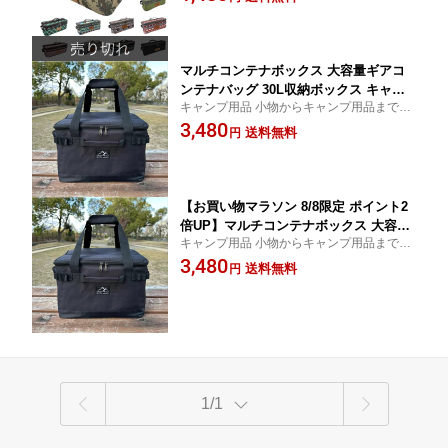
事にも活用できる お買い物マラソン
バッグ 小物入れ 迷彩/カーキ おしゃれ c
ampstyle キャンプスタイル 送料無料
マルチコンテナボックス 大容量ギアコ
ンテナバッグ 30L収納ボックス キャン
キャンプ用品 小物からキャンプ用品まで一
プ キャンプ アウトドア campstyle キャ
括収納できる大容量ギアボックス
3,480
ンプスタイル 送料無料 e2
送料無料
円
【お買い物マラソン 8/8限定 ポイント2
倍UP】マルチコンテナボックス 大容量
キャンプ用品 小物からキャンプ用品まで一
ギアコンテナバッグ 30L収納ボックス
括収納できる大容量ギアボックス
3,480
キャンプ キャンプ アウトドア campsty
送料無料
円
le キャンプスタイル 送料無料
1/1