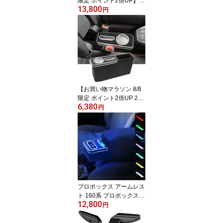
限定 ポイント2倍UP】ハ
13,800
イエース コンソールボッ
円
クス レジアスエース ア
ームレスト 200系 LED 3
点セット ハイエース ド
リンクホルダー HIACE
肘置き H200系 ワイド 標
準 1型~7型 GL・スーパ
ーGL （2004.8～現行）
e1
【お買い物マラソン 8/8
限定 ポイント2倍UP 2
6,380
9%オフ】タフト アーム
円
レスト タフト コンソー
ルボックス TAFT 小物入
れ収納ボックス 車内収納
肘置き 車種専用 内装パ
ーツ カー用品 肘掛け 20
20年6月～ LA900S LA91
0S e1
プロボックス アームレス
ト 160系 プロボックス
12,800
サクシード コンソールボ
円
ックス センターコンソー
ル 肘置き e2