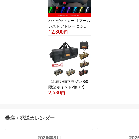
ト クリスマス 子供 誕生
日 送料無料 e1
ハイゼットカーゴ アーム
レスト アトレー コンソ
12,800
ールボックス 肘置きS70
円
0V S700W S710V S710
W 足踏み式サイドブレー
キ車用 小物入れ アトレ
ーワゴン カスタム パー
ツ e2
【お買い物マラソン 8/8
限定 ポイント2倍UP】キ
2,580
ャンプ ツールボックス
円
収納 バッグ アウトドア
コンテナボックス 大容量
ソフトコンテナ キャンプ
道具 折りたたみコンテナ
受注・発送カレンダー
キャンプギア キャンプバ
ッグ campstyle/キャンプ
スタイル 送料無料 e1
2026年8月
20