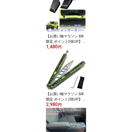
【お買い物マラソン 8/8
限定 ポイント2倍UP】ジ
1,480
ムニー専用 リアデフォッ
円
ガーカバー JB64 JB74
専用設計 内装 カスタム
パーツ アクセサリー 簡
単装着
【お買い物マラソン 8/8
限定 ポイント2倍UP】バ
2,980
タフライナイフ 練習用
円
トレーニング用 刃無し
未開刃 折りたたみ式 初
心者対応 G10のハンドル
銅製ボールスペーサー 精
密ネジ 男の子 プレゼン