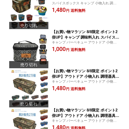
スパイスボックス キャンプ 小物入れ 調味
ックス 調味料ケース アウトドア バーベ
器具や調味料入れなどの小物を一括収納で
1,480
キュー クッキングツール キッチンツー
送料無料
円
きます お買い物マラソン
ル 収納バッグ Campstyle/キャンプスタ
イル 送料無料
【お買い物マラソン 8/8限定 ポイント2
倍UP】キャンプ 調味料入れ スパイスボ
キャンプ バーベキュー アウトドア 小物入
ックス キャンプ用品 調味料ケース アウ
れ 調味器具や調味料入れなどの小物を収納
1,000
トドア 収納バッグ クッキングツール キ
送料無料
円
できる
ッチン ツールボックス バーベキュー B
BQキャンプ用品 Campstyle キャンプス
タイル 送料無料
【お買い物マラソン 8/8限定 ポイント2
倍UP】アウトドア 小物入れ 調理器具入
キャンプ バーベキュー アウトドア 小物入
れ 調味料ケース スパイスボックス キッ
れ 旅行 運動会 子供会 お花見等いろんな行
1,480
チンツールボックス 高品質 大容量 収納
送料無料
円
事にも活用できる お買い物マラソン
バッグ 小物入れ 迷彩/カーキ おしゃれ c
ampstyle キャンプスタイル 送料無料
【お買い物マラソン 8/8限定 ポイント2
倍UP】アウトドア 小物入れ 調理器具入
キャンプ バーベキュー アウトドア 小物入
れ 調味料ケース スパイスボックス キッ
れ 旅行 運動会 子供会 お花見等いろんな行
1,480
チンツールボックス 高品質 大容量 収納
送料無料
円