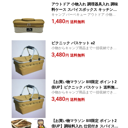
アウトドア 小物入れ 調理器具入れ 調味
料ケース スパイスボックス キッチンツ
キャンプ バーベキュー アウトドア 小物入
ールボックス 高品質 大容量 収納バッグ
れ 旅行 運動会 子供会 お花見等いろんな行
1,480
小物入れ 迷彩/カーキ おしゃれ campst
送料無料
円
事にも活用できる お買い物マラソン
yle キャンプスタイル e2
ピクニック バスケット e2
小物からキャンプ用品まで一括収納できる
大容量ボックス お買い物マラソン
3,480
送料無料
円
【お買い物マラソン 8/8限定 ポイント2
倍UP】ピクニック バスケット 送料無料
小物からキャンプ用品まで一括収納できる
e1
大容量ボックス お買い物マラソン
3,480
送料無料
円
【お買い物マラソン 8/8限定 ポイント2
倍UP】調味料入れ 仕切付き スパイスボ