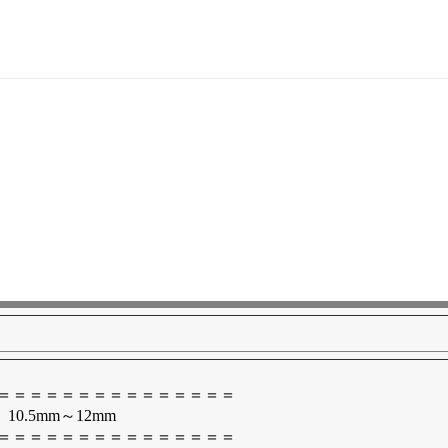
＝＝＝＝＝＝＝＝＝＝＝＝＝＝＝
.5mm～12mm
＝＝＝＝＝＝＝＝＝＝＝＝＝＝＝