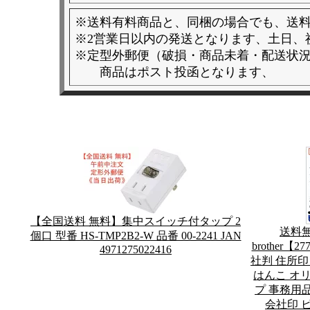
※送料有料商品と、同梱の場合でも、送
※2営業日以内の発送となります、土日、
※定型外郵便（破損・商品未着・配送状
商品はポスト投函となります、
【全国送料 無料】集中スイッチ付タップ 2
送料
個口 型番 HS-TMP2B2-W 品番 00-2241 JAN
brother
4971275022416
社判 住所印
はんこ オ
プ 事務用品
会社印 