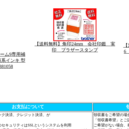
【送料無料】角印24mm 会社印鑑 実
【
印 ブラザースタンプ
6
ーム9専用補
料系インキ 型
381058
お支払について
ンク決済、クレジット決済、が
領収書をご希望の場
、
「領収書希望」とご
セキュリティはSSLというシステムを利用
ご希望がない場合、