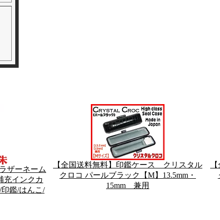
【全国送料無料】印鑑ケース クリスタル
【
ブラザーネーム
クロコ パールブラック【M】13.5mm・
補充インクカ
15mm 兼用
/印鑑/はんこ/