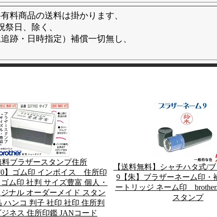
料有料商品の送料は掛かります、
祝祭日、除く、
況追跡・日時指定）補償一切無し、
無料ブラザースタンプ住所
【送料無料】シャチハタ式/
【2770】ゴム印 インボイス 住所印
9【朱】ブラザーネーム印・
 ゴム印 社判 サイズ豊富 個人・
ートリッジ ネーム印 brother
リジナル オーダーメイド スタン
スタンプ
 ハンコ 判子 社印 社印 住所判
ビジネス 住所印鑑 JANコード