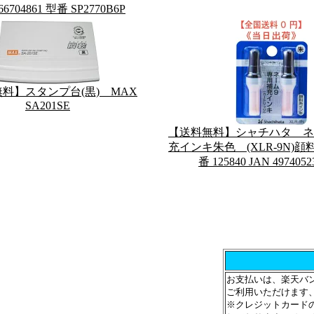
66704861 型番 SP2770B6P
料】スタンプ台(黒) MAX
SA201SE
【送料無料】シャチハタ ネ
充インキ朱色 (XLR-9N)顔
番 125840 JAN 4974052
お支払いは、楽天バ
ご利用いただけます
※クレジットカードの