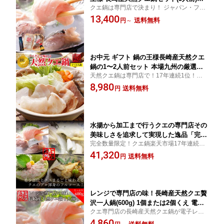
クエ鍋は専門店で決まり！ ジャパン・フー
場九州長崎の最高級品を専門店のクエだ
ド・セレクション「グランプリ受賞」！楽
13,400
しで 送料無料 取り寄せ 食べ物 グルメ
送料無料
円
～
天市場17年連続1位！週間ランキング独占
ギフト 人気 クエ 鍋 くえ 2人前 最短翌
と圧倒的！(楽天ランキングその他水産物部
日
門)
お中元 ギフト 鍋の王様長崎産天然クエ
鍋の1〜2人前セット 本場九州の厳選最
天然クエ鍋は専門店で！17年連続1位！週
高級品クエをクエだしでご堪能！専門店
間ランキング独占！と圧倒的！(楽天ランキ
8,980
しかできない旨さ！送料無料 ギフト よ
送料無料
円
ングその他水産物部門)
か魚イチオシ お取り寄せ 鍋セット 高級
魚 最短翌日
水揚から加工まで行うクエの専門店その
美味しさを追求して実現した逸品「完全
完全数量限定！クエ鍋楽天市場17年連続1
数量限定！クエまるごと味わえるクエの
位のプロ渾身！プレミアム！まさにフルコ
41,320
プロ渾身のフルコース！プレミアムクエ
送料無料
円
ース(楽天ランキングその他水産物部門)
鍋」1尾で数百gしか取れない部位をご堪
能あれ♪
レンジで専門店の味！長崎産天然クエ贅
沢一人鍋(600g) 1個または2個くえ 電子
クエ専門店の長崎産天然クエ鍋が電子レン
レンジ対応 レンチン お取り寄せ 鍋セッ
ジ調理で簡単に味わえます！
4,860
ト クエ クエ鍋セット 鍋セット 高級 高