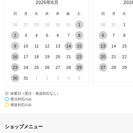
2026年8月
20
日
月
火
水
木
金
土
日
月
火
26
27
28
29
30
31
1
30
31
1
2
3
4
5
6
7
8
6
7
8
9
10
11
12
13
14
15
13
14
15
16
17
18
19
20
21
22
20
21
22
23
24
25
26
27
28
29
27
28
29
30
31
1
2
3
4
5
休業日（受注・発送対応なし）
受注対応のみ
発送対応のみ
ショップメニュー