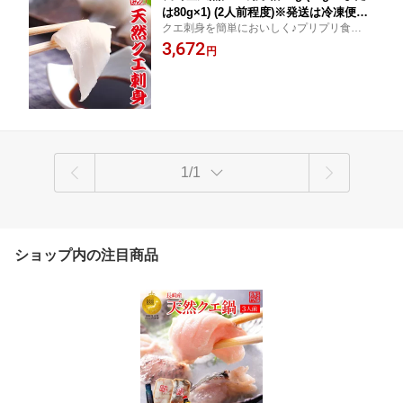
は80g×1) (2人前程度)※発送は冷凍便の
クエ刺身を簡単においしく♪プリプリ食感と
みとなります程よい脂！まさに本物！ふ
濃厚な味をじっくりご堪能下さい
3,672
ぐより美味しいお刺身 取り寄せ 食べ物
円
グルメ ギフト 人気 プレゼント クエ刺
し 長崎産 天然
1/1
ショップ内の注目商品