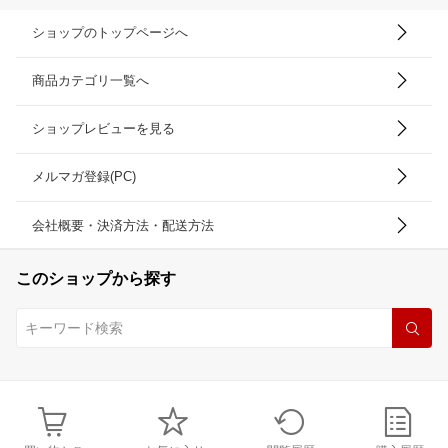
ショップのトップページへ
商品カテゴリ一覧へ
ショップレビューを見る
メルマガ登録(PC)
会社概要・決済方法・配送方法
このショップから探す