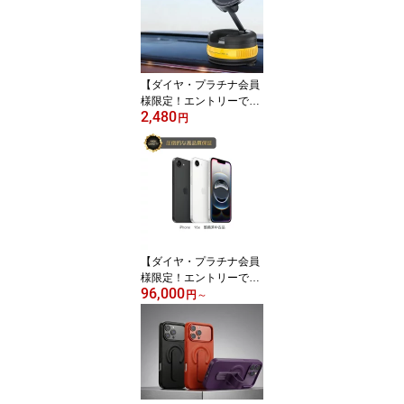
12 Pro Max Apple Watch
SE 9 8 Ultra AirPods 3台
同時充電 スマホスタンド
金属筐体 縦置き 横置き
放熱 おしゃれ デスク
【ダイヤ・プラチナ会員
様限定！エントリーでポ
2,480
イント10倍！】車載スマ
円
ホホルダー MagSafe対応
真空吸盤 強力吸着 マグ
ネット 車用 スマホスタ
ンド 360度回転 ワンタッ
チ着脱 ダッシュボード
フロントガラス iPhone1
7 iPhone Android対応
【ダイヤ・プラチナ会員
様限定！エントリーでポ
96,000
イント10倍！】【安心！
円
～
当社1ヶ月保証付き】
【整備済品】iPhone 16e
各種 リファービッシュ
美品 検品済 SIMフリー
本体 スマホデビュー お
子様 USB-C 6.1インチ 1