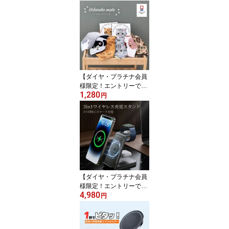
【ダイヤ・プラチナ会員
様限定！エントリーでポ
1,280
イント10倍！】ねこハン
円
カチ 今治タオル 毛並み
にゃんこシリーズ 猫 刺
繍 25×25cm 綿100% 日
本製 吸水 プレゼント ギ
フト 誕生日 母の日 内祝
い 出産祝い 結婚祝い 景
品 黒猫 白猫 かわいい 贈
り物 ぬこ ねこ キャット
【ダイヤ・プラチナ会員
cat
様限定！エントリーでポ
4,980
イント10倍！】【安心の
円
Qi認証】3in1 ワイヤレス
充電器 急速 15W 充電ス
タンド iPhone 15 14 13