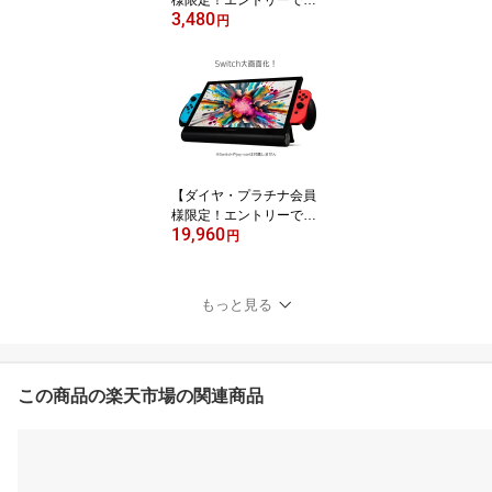
様限定！エントリーでポ
3,480
イント10倍！】アルコー
円
ルチェッカー 道路交通法
規則対応品 国家公安委員
会基準 業務用 アルコー
ル検知器 高精度 非接触
簡単測定 飲酒運転防止
アルコール検査 検知器
センサー
【ダイヤ・プラチナ会員
様限定！エントリーでポ
19,960
イント10倍！】Switch特
円
化型 ディスプレイ PENT
ACT ペンタクト ポータ
ブルモニター PTG-01 S
もっと見る
witch大画面 モバイルモ
ニター ケーブル不要 お
子様 プレゼント
この商品の楽天市場の関連商品