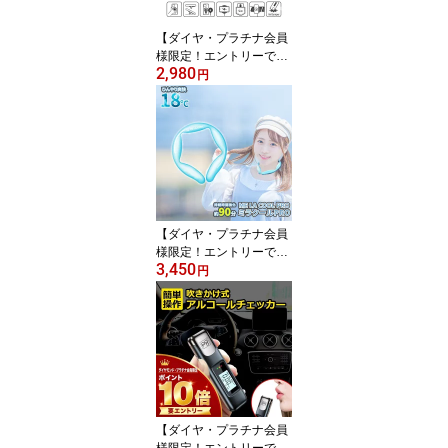
28 256 512GB 白 黒 ギフ
ト 高性能 使いやすい コ
【ダイヤ・プラチナ会員
スパ
様限定！エントリーでポ
2,980
イント10倍！】magsafe
円
対応 iPhone 17 17Pro 17
ProMax Air 17e 16e 16 1
6Pro 16ProMAX Macgrip
Case スマホケース スマ
ホスタンド ホルダー 片
手操作 落下防止 BRADP
ARK
【ダイヤ・プラチナ会員
様限定！エントリーでポ
3,450
イント10倍！】持続時間
円
強化版 18℃キープ！ME
LACOOL PRO ( ミラクー
ルプロ ）ネッククーラー
冷却グッズ 熱中症対策
ギフト 暑さ対策 ネック
クーラー 保冷剤 スポー
ツ観戦 アイシング ゴル
フ コンペ景品
【ダイヤ・プラチナ会員