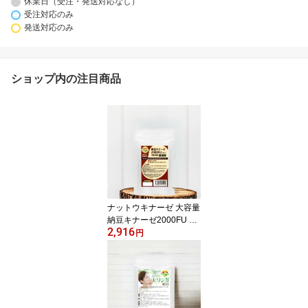
休業日（受注・発送対応なし）
受注対応のみ
発送対応のみ
ショップ内の注目商品
ナットウキナーゼ 大容量
納豆キナーゼ2000FU 18
2,916
0粒 約6ヶ月分 日本製 ナ
円
ットウ麹粒 9種麹菌 ナッ
トウキナーゼ2000FU 厳
選9種穀物麹【白米 黒米
赤米 もちきび ひえ たか
きび もちあわ 玄米 大
麦】ビタミンK2除去済