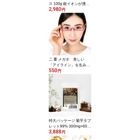
ス 100g 銀イオンが湧出
2,980
する不思議なガラス 銀
円
イオン生成ガラスAg+
ガラス系抗菌剤 無機系
抗菌ガラス 水に入れる
と銀イオン水が ウイルス
対策 使い方 無限 加湿器
除湿機 台所ぬめり取り
アロマディフューザー ス
プレーボトルにいれて
二 重 メガネ 美しい
「アイライン」を生み出
550
すトレーナー TOKYO
円
MXテレビ 5時に夢中で紹
介 二重まぶたメガネ
「男の美意識アップグッ
ズ」男の人も美意識を高
めたいWAKASUGIの二
重 メガネ テレビ、雑誌
て紹介
特大パッケージ 菊芋タブ
レット99% 300mg×600
3,888
粒 キクイモにはイヌリン
円
豊富に含有 国産 食物繊