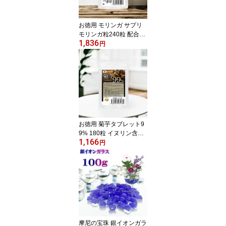
薬の併用OK 納豆麹 納豆
菌と9種の麹菌でダブル
お徳用 モリンガ サプリ
パワー
モリンガ粒240粒 配合率
1,836
90%達成 約4か月分 モリ
円
ンガ粒 和名ワサビノキ
青汁以上の栄養 GABA
や赤ワインの8倍のポリ
フェノール スーパーハー
ブ サプリメントだから飲
みやすい
お徳用 菊芋タブレット9
9% 180粒 イヌリン含有
1,166
鹿児島県産菊芋 高純度9
円
9% 圧倒的な栄養素 ビタ
ミン類 マンガン 鉄 リン
亜鉛カルシウム カリウム
マグネシウム等 WAKAS
UGIの健康菊芋タブレッ
ト
摩尼の宝珠 銀イオンガラ