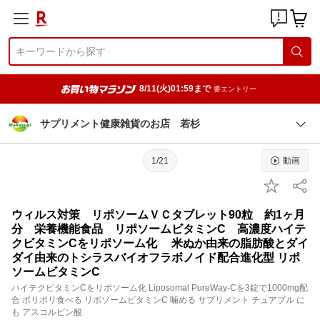
8/11(火)01:59まで
要エントリー
サプリメント健康雑貨のお店 若杉
1/21
動画
ウィルス対策 リポソームＶＣタブレット90粒 約1ヶ月
分 栄養機能食品 リポソームビタミンC 高濃度ハイテ
クビタミンCをリポソーム化 米ぬか由来の脂肪酸とダイ
ダイ由来のトシラスバイオフラボノイド配合進化型 リポ
ソームビタミンC
ハイテクビタミンCをリポソーム化 Liposomal PureWay-Cを3錠で1000mg配
合 ポリポリ食べる リポソームビタミンC 噛める サプリメント チュアブル に
も アスコルビン酸