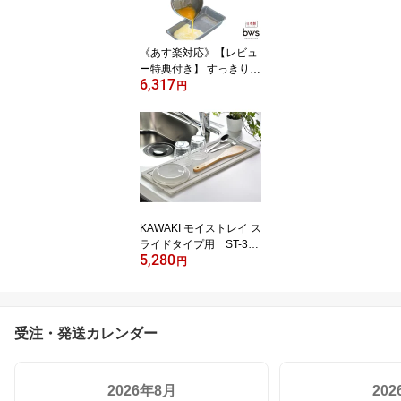
納 ビーワーススタイル b
ws
《あす楽対応》【レビュ
ー特典付き】 すっきり暮
6,317
らす 食洗器かご(ロング
円
タイプ)＋キッレキレボウ
ル11cm 2点セット ざる
計量 300ml ステンレス
日本製 ビーワーススタイ
ル bws
KAWAKI モイストレイ ス
ライドタイプ用 ST-345
5,280
001S ディッシュラッ
円
ク キッチン ビーワース
スタイル be worth style
受注・発送カレンダー
2026年8月
20