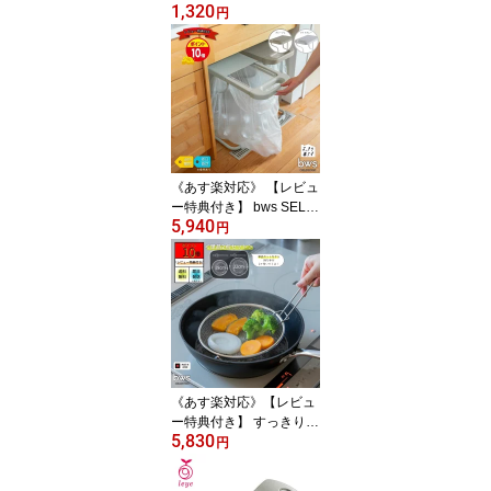
1,320
ト レギュラー LES3208
円
レイエ/Leye 調理の際に
まな板の上に敷く使い切
りシート まな板に汚れが
つかないシート まないた
シート
《あす楽対応》 【レビュ
ー特典付き】 bws SELE
5,940
CTION リサイクルスタン
円
ド 取っ手 スライド 開閉
マグネット対応 分別 ご
み箱 グレージュ SI-5150
52 ライトグレー SI-5150
53 ビーワーススタイル
《あす楽対応》【レビュ
ー特典付き】 すっきり暮
5,830
らす 盆ざる 19・22cm
円
持ち上げフック付き 湯切
り ザル ステンレス せい