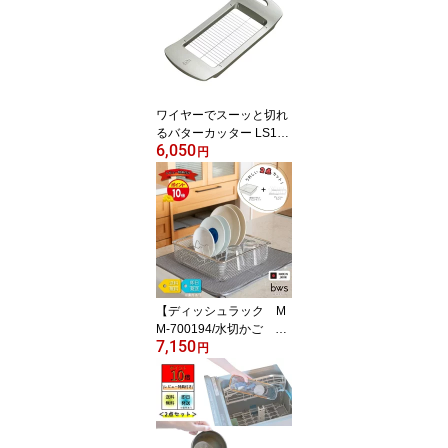
ろ 蒸し 食洗器対応 ビー
ワーススタイル bws
ワイヤーでスーッと切れ
るバターカッター LS155
6,050
1 AUX(オークス)
円
【ディッシュラック M
M-700194/水切かご LW
7,150
-930000】《あす楽対
円
応》【レビュー特典付
き】 すっきり暮らす デ
ィッシュラック＋水切り
かご ステンレス(18-8) 食
洗器対応 ラック ざる 収