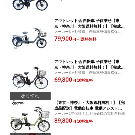
車
アウトレット品 自転車 子供乗せ【東
京・神奈川・大阪送料無料！】【完成品
メーカー3ヶ月補償！自転車整備資格保有者
配送】電動自転車 電動アシスト自転車
の点検・整備済み！お手頃価格の電動自転
79,900
自転車 20インチ カイホウ KAIHOU BM-
送料無料
円
～
車
DLX203 内装3段付き 樹脂子供乗せセ
ット！
アウトレット品 自転車 子供乗せ【東
京・神奈川・大阪送料無料！】【完成品
メーカー3ヶ月補償！自転車整備資格保有者
配送】電動自転車 電動アシスト自転車
の点検・整備済み！お手頃価格の電動自転
69,800
自転車 26インチ カイホウ KAIHOU BM-
送料無料
円
車
APX263
【東京・神奈川・大阪送料無料！】【完
成品配送】電動自転車 電動アシスト自
メーカー1年保証！お手頃価格の電動自転車
転車 自転車 20インチ LUPINUS bySUI
89,800
SUI(ルピナスバイスイスイ)内装3段付き
送料無料
円
LP-BM-DLX203