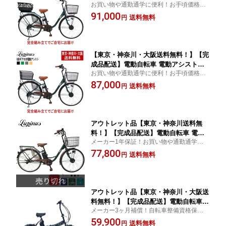
お買い物や通勤通学に便利！お手頃価格の
転車 自転車 26インチ OGK RB-037B2着
電動自転車
91,000
脱式バスケットセット！ LUPINUS DZ-
送料無料
円
L266R-HD-CAGE
【東京・神奈川・大阪送料無料！】【完
成品配送】電動自転車 電動アシスト自
お買い物や通勤通学に便利！お手頃価格の
転車 自転車 6段ギア付き 26インチ LUPI
電動自転車
87,000
NUS DZ-L266R-HD-KB後カゴセット！
送料無料
円
アウトレット品【東京・神奈川送料無
料！】【完成品配送】電動自転車 電動
メーカー1年保証！お買い物や通勤通学に便
アシスト自転車 自転車 26インチ LUPIN
利！お手頃価格の電動自転車
77,800
US bySUISUI(ルピナスバイスイスイ) L
送料無料
円
P-BM-CFS260 #1224
アウトレット品【東京・神奈川・大阪送
料無料！】【完成品配送】電動自転車 2
メーカー3ヶ月補償！自転車整備資格保有者
0インチ 折りたたみ 外装6段ギア付き 自
の点検・整備済み！お手頃価格の電動自転
59,900
転車 カイホウ KAIHOU BM-AZ300
送料無料
円