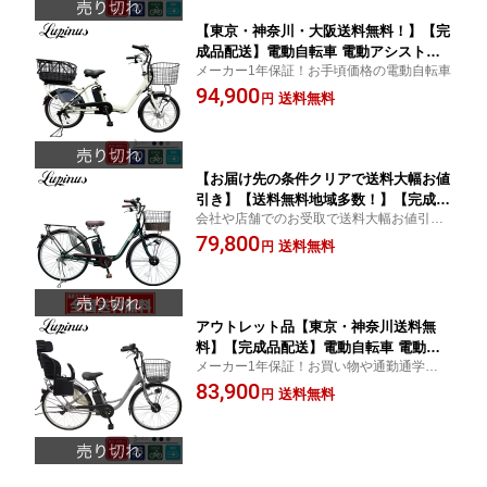
【東京・神奈川・大阪送料無料！】【完
成品配送】電動自転車 電動アシスト自
メーカー1年保証！お手頃価格の電動自転車
転車 自転車 20インチ LUPINUS bySUI
94,900
SUI内装3段付き LP-BM-DLX203-CAGE
送料無料
円
着脱籐風スライドバスケットセット！
【お届け先の条件クリアで送料大幅お値
引き】【送料無料地域多数！】【完成品
会社や店舗でのお受取で送料大幅お値引
配送】電動自転車 電動アシスト自転車
き！メーカー1年保証！お買い物や通勤通学
79,800
自転車 26インチ LUPINUS bySUISUI内
送料無料
円
に便利！お手頃価格の電動自転車
装3段付き LP-BM-APX263
アウトレット品【東京・神奈川送料無
料】【完成品配送】電動自転車 電動ア
メーカー1年保証！お買い物や通勤通学に便
シスト自転車 自転車 26インチ LUPINU
利！お手頃価格の電動自転車
83,900
S bySUISUI LP-BM-CFS260-KNRJ樹
送料無料
円
脂子供乗せセット！#1280