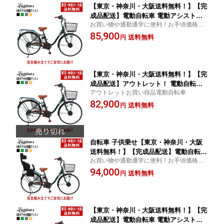
【東京・神奈川・大阪送料無料！】【完
成品配送】電動自転車 電動アシスト自
お買い物や通勤通学に便利！お手頃価格の
転車 自転車 6段ギア付き 26インチ LUPI
電動自転車
85,900
NUS ルピナス DZ-L266R-HD
送料無料
円
【東京・神奈川・大阪送料無料！】【完
成品配送】アウトレット！ 電動自転車
アウトレットお買い得品電動自転車
電動アシスト自転車 自転車 6段ギア付き
82,900
26インチ LUPINUS ルピナス DZ-L266R
送料無料
円
-HD #1488
自転車 子供乗せ【東京・神奈川・大阪
送料無料！】【完成品配送】電動自転車
お買い物や通勤通学に便利！お手頃価格の
電動アシスト自転車 自転車 6段ギア付き
電動自転車
94,000
26インチ LUPINUS DZ-L266R-HD-KNR
送料無料
円
J樹脂子供乗せセット！
【東京・神奈川・大阪送料無料！】【完
成品配送】電動自転車 電動アシスト自