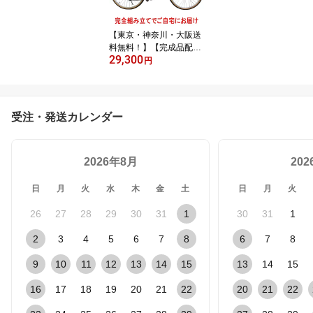
【東京・神奈川・大阪送
料無料！】【完成品配
29,300
送】自転車 26インチ お
円
しゃれ Lupinus(ルピナ
ス)LP-266VA-Kシティサ
イクル LEDオートライト
シマノ製6段変速
受注・発送カレンダー
2026年8月
20
日
月
火
水
木
金
土
日
月
火
26
27
28
29
30
31
1
30
31
1
2
3
4
5
6
7
8
6
7
8
9
10
11
12
13
14
15
13
14
15
16
17
18
19
20
21
22
20
21
22