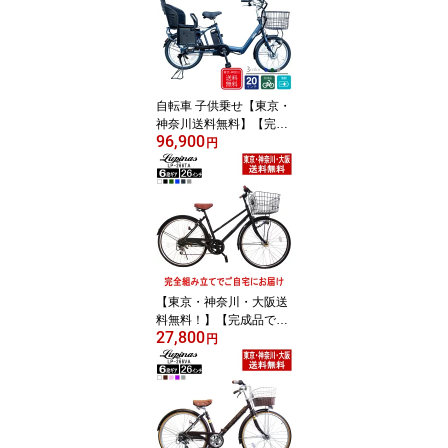
自転車 子供乗せ【東京・
神奈川送料無料】【完成
96,900
品配送】電動自転車 電動
円
アシスト自転車 自転車 2
0インチ LUPINUS bySUI
SUI 内装3段付き LP-B
M-DLX203-KNRJ樹脂子
供乗せセット！
【東京・神奈川・大阪送
料無料！】【完成品でお
27,800
届け】自転車 26インチ
円
おしゃれ Lupinus(ルピナ
ス)LP-266TA-K26インチ
シティサイクル LEDオー
トライト シマノ製6段ギ
ア