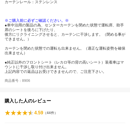
カーテンレール：ステンレンス
※ご購入前に必ずご確認ください。※
●車中泊用の製品の為、センターカーテンを閉めた状態で運転席、助手
席のシートを後ろに下げたり、
後方にリクライニングさせると、カーテンに干渉します。（閉める事が
できません。）
カーテンを閉めた状態での運転も出来ません。（適正な運転姿勢を確保
出来ません）
●純正以外のフロントシート（レカロ等の背の高いシート）装着車はマ
ウントに干渉し取り付け出来ません。
上記内容での返品はお受けできませんので、ご注意下さい。
商品番号：8906
購入した人のレビュー
4.59
（
44
件）