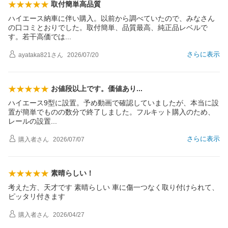
取付簡単高品質
ハイエース納車に伴い購入。以前から調べていたので、みなさん
の口コミとおりでした。取付簡単、品質最高、純正品レベルで
す。若干高価で
は
さらに表示
ayataka821
さん
2026/07/20
お値段以上です。価値あ
り
ハイエース9型に設置。予め動画で確認していましたが、本当に設
置が簡単でものの数分で終了しました。フルキット購入のため、
レールの設
置
さらに表示
購入者
さん
2026/07/07
素晴らしい！
考えた方、天才です 素晴らしい 車に傷一つなく取り付けられて、
ピッタリ付きます
購入者
さん
2026/04/27