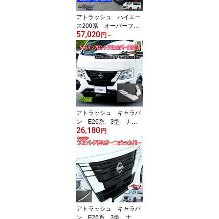
アトラッシュ ハイエー
ス200系 オーバーフェ
57,020
ンダー タイプ3 出幅7
円
～
mm カズクリエイショ
ン
アトラッシュ キャラバ
ン E26系 3型 ナロ
26,180
ー用 フロントグリルガ
円
ーニッシュカバーインナ
ー（8P）塗装済 カズク
リエイション
アトラッシュ キャラバ
ン E26系 3型 ナロ