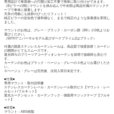
専用設計で車両側への穴開け加工不要で簡単に取り付けができます。
（Bピラーの間にマウントを挟み込んで中央部は商品付属のマジックテ
ープで車体に接着します）
天井の湾曲にも抜群のぴったりフィット！
純正ピラーの近似色で違和感なく、まるで純正のような装着感を実現し
ました。
マウントのお色は、グレー・ブラック・カーボン調（BK）の3色よりお
選びください。
（50THアニバーサルモデル及びダークプライム2はブラック）
付属の国産ステンレスカーテンレールは、高品質で強度抜群！カーテン
の開閉がとてもスムーズです。
遮光99％のプリーツアコーディオンカーテンを採用で仮眠時も安心で
す。
カーテンのお色はブラック・ベージュ・グレーの３色よりお選びくださ
い。
※ベージュ・グレーは完売後、次回入荷日未定です。
■付属■
専用マウント・取付説明書
ステンレスカーテンレール・カーテンレール取付ビス【マウント・レー
ルセット/フルキット】
遮光カーテンセット・カーテンフック・側面用マジックテープ【フルキ
ット】
■材質■
マウント：ABS樹脂