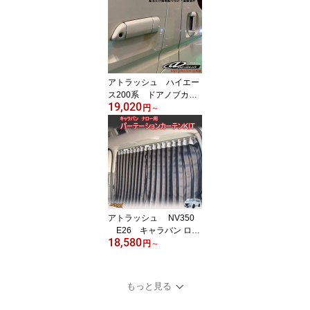
アトラッシュ ハイエー
ス200系 ドアノブカバ
19,020
ー カズクリエイション
円
～
アトラッシュ NV350
E26 キャラバン ロン
18,580
グ/標準 パーテーション
円
～
間仕切りカーテン 車中
泊に byカズクリエイシ
ョン
もっと見る