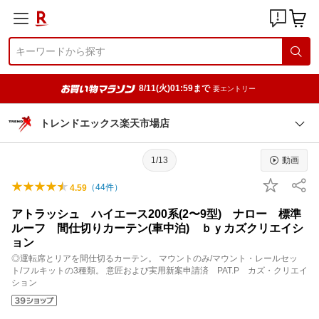
8/11(火)01:59まで
要エントリー
トレンドエックス楽天市場店
1/13
動画
（
44
件）
4.59
アトラッシュ ハイエース200系(2〜9型) ナロー 標準
ルーフ 間仕切りカーテン(車中泊) ｂｙカズクリエイシ
ョン
◎運転席とリアを間仕切るカーテン。 マウントのみ/マウント・レールセッ
ト/フルキットの3種類。 意匠および実用新案申請済 PAT.P カズ・クリエイ
ション