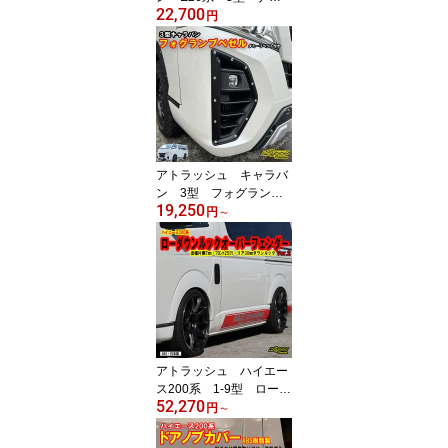
22,700
ー用 フロントグリルガ
円
ーニッシュカバー 塗装
済 カズクリエイション
アトラッシュ キャラバ
ン 3型 フォグランプ
19,250
ベゼル ダミーリベット
円
～
付き カズクリエイショ
ン
アトラッシュ ハイエー
ス200系 1-9型 ローダ
52,270
ウンルック オーバーフ
円
～
ェンダーVer.2 カズクリ
エイション