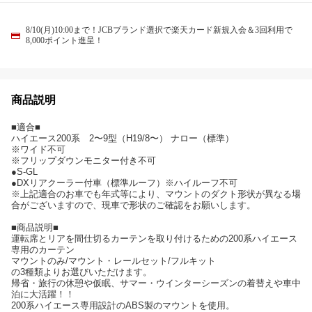
8/10(月)10:00まで！JCBブランド選択で楽天カード新規入会＆3回利用で
8,000ポイント進呈！
商品説明
■適合■
ハイエース200系 2〜9型（H19/8〜） ナロー（標準）
※ワイド不可
※フリップダウンモニター付き不可
●S-GL
●DXリアクーラー付車（標準ルーフ）※ハイルーフ不可
※上記適合のお車でも年式等により、マウントのダクト形状が異なる場
合がございますので、現車で形状のご確認をお願いします。
■商品説明■
運転席とリアを間仕切るカーテンを取り付けるための200系ハイエース
専用のカーテン
マウントのみ/マウント・レールセット/フルキット
の3種類よりお選びいただけます。
帰省・旅行の休憩や仮眠、サマー・ウインターシーズンの着替えや車中
泊に大活躍！！
200系ハイエース専用設計のABS製のマウントを使用。