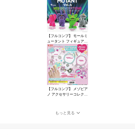
y！ Diner グッズ ガチャ
ガチャ カプセルトイ 即
納 在庫品 送料無料 追跡
あり
【フルコンプ】 モールミ
ュータント フィギュアコ
レクション Vol.4 ニュー
ジェネレーションズ 【全
4種セット】 ケンエレフ
ァント MOGOL MUTANT
NEW GENERATIONS グ
ッズ フィギュア ガチャ
ガチャ カプセルトイ 即
納 在庫品 送料無料 追跡
【フルコンプ】 メゾピア
あり
ノ アクセサリーコレクシ
ョン 【全5種セット】 ト
イズスピリッツ Mezzo P
iano Accessory Collectio
もっと見る
n グッズ ガチャガチャ カ
プセルトイ 即納 在庫品
送料無料 追跡あり