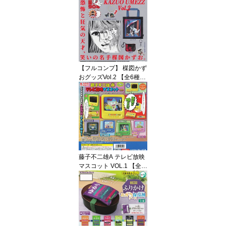
ネリック マルコロチャン
動物 猫グッズ フィギュ
ア ガチャガチャ カプセ
ルトイ 即納 在庫品 送料
無料 追跡あり
【フルコンプ】 楳図かず
おグッズVol.2 【全6種セ
ット】 ケンエレファント
GOODS of KAZUO UME
ZZ 第二弾 生誕90周年グ
ッズ ガチャガチャ カプ
セルトイ 即納 在庫品 送
料無料 追跡あり
藤子不二雄A テレビ放映
マスコット VOL.1 【全5
種フルコンプセット】 ト
イズスピリッツ テレビデ
オ グッズ フィギュア ガ
チャガチャ カプセルトイ
即納 在庫品 送料無料 追
跡あり