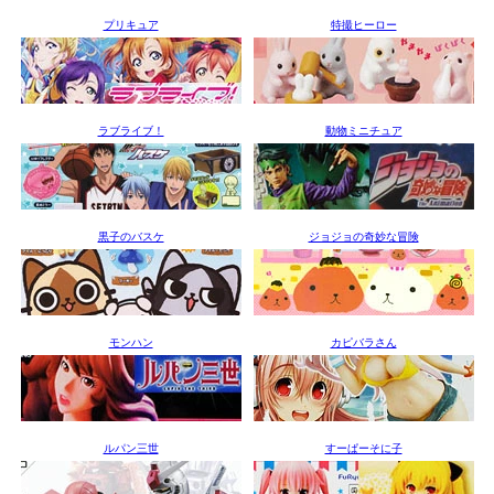
プリキュア
特撮ヒーロー
ラブライブ！
動物ミニチュア
黒子のバスケ
ジョジョの奇妙な冒険
モンハン
カピバラさん
ルパン三世
すーぱーそに子