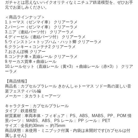
ガチャとは思えないハイクオリティなミニチュア鉄道模型を、ぜひお手
元でお楽しみください。
＜商品ラインナップ＞
1.トーマス（ゼンマイ車） クリアーラメ
2.パーシー（ゼンマイ車） クリアーラメ
3.ニア（連結パーツ付） クリアーラメ
4.ディーゼル（連結パーツ付） クリアーラメ
5.ウィンストン＋トップハム・ハット卿 クリアーラメ
6.クランキー＋コンテナ2 クリアーラメ
7.おさんぽ橋 クリアー
8.コンテナ車＋直線レール クリアーラメ
9.サーカス貨車＋曲線レール
10.レールセット（直線レール（黄×3）＋曲線レール（赤×3）） クリア
ーラメ
【商品情報】
商品名 : カプセルプラレール きかんしゃトーマス ソドー島の楽しい音
楽フェスティバル編
メーカー : タカラトミーアーツ
キャラクター : カプセルプラレール
タイプ : 鉄道模型
材質素材 : 車両本体・フィギュア： PS、ABS、MABS、PP、POM 情
景パーツ： MABS、ABS、PS レール： PP シール： PET
サイズ : 全長約30mm ～ 約75mm
商品状態：未使用・ミニブック付属・内袋は未開封です(カプセルは付
属しません)