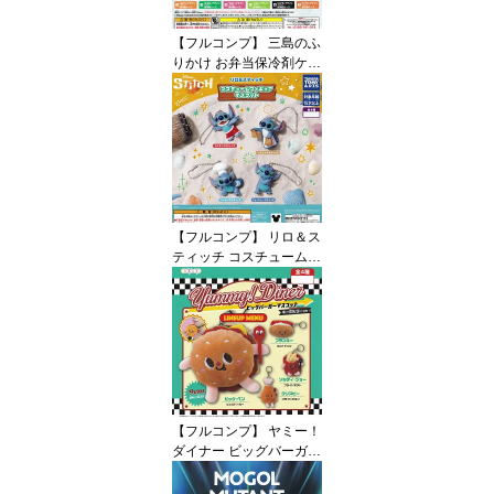
【フルコンプ】 三島のふ
りかけ お弁当保冷剤ケー
ス 【全7種セット】 ター
リン・インターナショナ
ル ふりかけ グッズ ゴム
バンド付き保冷剤ケース
ガチャガチャ カプセルト
イ 即納 在庫品 送料無料
追跡あり
【フルコンプ】 リロ＆ス
ティッチ コスチュームフ
ィギュアマスコット 【全
4種セット】 タカラトミ
ーアーツ DISNEY Stitch
グッズ フィギュア ガチ
ャガチャ カプセルトイ
即納 在庫品 送料無料 追
跡あり
【フルコンプ】 ヤミー！
ダイナー ビッグバーガー
マスコット 【全4種セッ
ト】 アオホップ Yumm