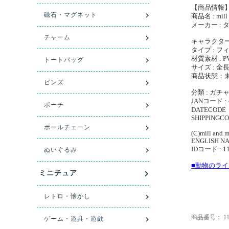
【商品情報
商品名 : mi
メーカー :
キャラクター : 
タイプ : フ
材質素材 : 
サイズ : 全長
商品状態：
分類 : ガチ
JANコード : 
DATECODE 
SHIPPINGCO
(C)mill and 
ENGLISH NAM
IDコード : 1
■動物のラ
商品番号：
1