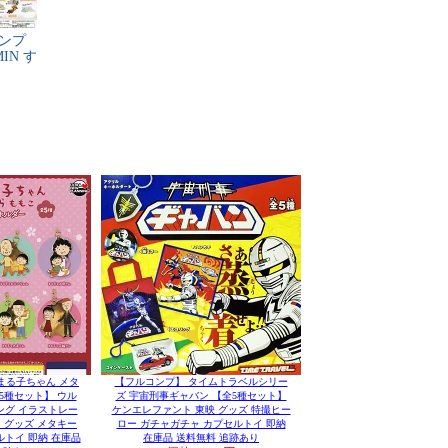
ン​プ​
I​N​ ​す​
まる子ちゃん メタ
【フルコンプ】 タイムトラベルシリー
5種セット】 ウル
ズ 宇宙刑事ギャバン 【全5種セット】
ング イラストレー
ケンエレファント 東映 グッズ 特撮ヒー
 グッズ メタキー
ロー ガチャガチャ カプセルトイ 即納
トイ 即納 在庫品
在庫品 送料無料 追跡あり