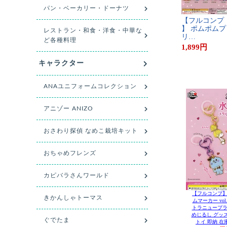
【​フ​ル​コ​ン​プ​
】​ ​ポ​ム​ポ​ム​プ​
リ​…
1,899
円
【フルコンプ】
ムマーカー vol
トラニュープランニ
めじるし グッ
トイ 即納 在