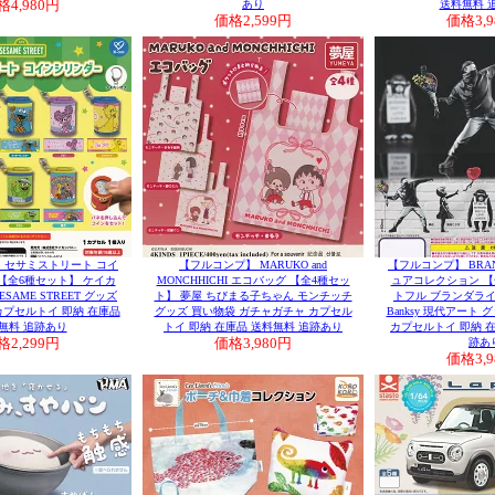
格
4,980円
あり
送料無料 
価格
2,599円
価格
3,
 セサミストリート コイ
【フルコンプ】 MARUKO and
【フルコンプ】 BRAN
【全6種セット】 ケイカ
MONCHHICHI エコバッグ 【全4種セッ
ュアコレクション 【
ESAME STREET グッズ
ト】 夢屋 ちびまる子ちゃん モンチッチ
トフル ブランダラ
カプセルトイ 即納 在庫品
グッズ 買い物袋 ガチャガチャ カプセル
Banksy 現代アート
無料 追跡あり
トイ 即納 在庫品 送料無料 追跡あり
カプセルトイ 即納 在
格
2,299円
価格
3,980円
跡あ
価格
3,