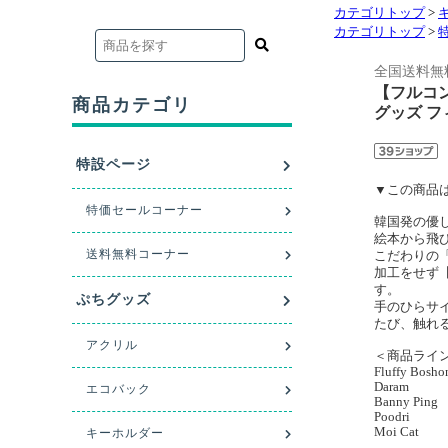
カテゴリトップ
>
カテゴリトップ
>
全国送料無
【フルコン
グッズ フ
▼この商品は
韓国発の優し
絵本から飛
こだわりの「
加工をせず
す。
手のひらサ
たび、触れ
＜商品ライ
Fluffy Bosho
Daram
Banny Ping
Poodri
Moi Cat