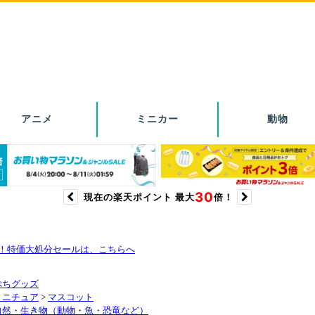
り！特価大処分セールは、こちらへ
ぷちグッズ
ミニチュア
>
マスコット
自然・生き物（動物・魚・恐竜など）