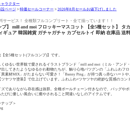
キャラクター
特設ページ
>
特価セールコーナー
>
2026年8月セールお値下げしました
料サービス！ 全種類フルコンプリート・全て揃っています！！
プ】 mill and moi フロッキーマスコット 【全5種セット】 
ィギュア 韓国雑貨 ガチャガチャ カプセルトイ 即納 在庫品 送
【全5種セット(フルコンプ)】です。
くゆるい世界観で愛されるイラストブランド「mill and moi（ミル・ア
び出してきたようなゆるかわ動物たちが、触り心地バツグンの「ふわふわフロ
異素材MIX」がたまらない可愛さ！「Banny Ping」が持つ真っ赤なハート
【ツヤツヤ塗装】で仕上げています。ふわふわ×ツヤツヤの絶妙な質感のコン
イズでありながら存在感は抜群。全種ボールチェーン付きなので、バッグやポ
るたびに優しい風合いに癒やされること間違いなしのアイテムです。
ンナップ＞
ng