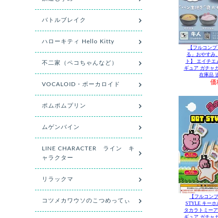
【フルコンプ
る」おやすみ
ト】 エイチエ
ギュア ガチャ
在庫品 
価
【フルコンプ
STYLE キー
タカラトミーア
ギュア ガチャ