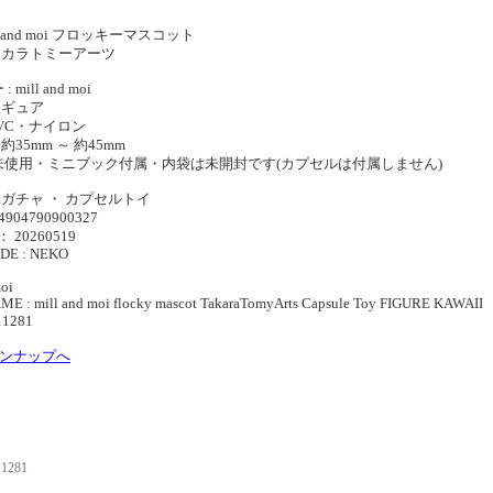
】
ll and moi フロッキーマスコット
 タカラトミーアーツ
mill and moi
ィギュア
PVC・ナイロン
約35mm ～ 約45mm
未使用・ミニブック付属・内袋は未開封です(カプセルは付属しません)
ャガチャ ・ カプセルトイ
4904790900327
： 20260519
DE : NEKO
moi
E : mill and moi flocky mascot TakaraTomyArts Capsule Toy FIGURE KAWAII
11281
インナップへ
11281