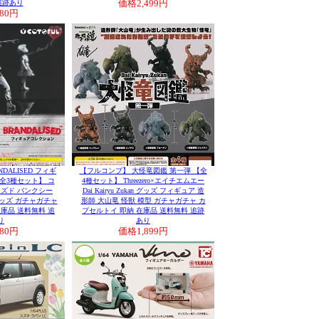
追跡あり
価格
2,499円
980円
DALISED フィギ
【フルコンプ】 大怪竜図鑑 第一弾 【全
全3種セット】 コ
4種セット】 Threezero×エイチエムエー
イズド バンクシー
Dai Kairyu Zukan グッズ フィギュア 造
 グッズ ガチャガチャ
形師 大山竜 怪獣 模型 ガチャガチャ カ
庫品 送料無料 追
プセルトイ 即納 在庫品 送料無料 追跡
り
あり
980円
価格
1,899円