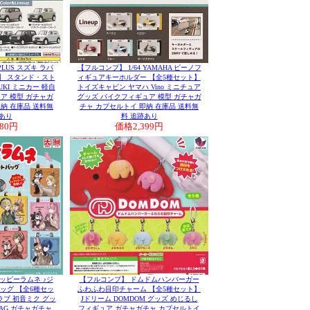
PLUS スズキ ラパ
【フルコンプ】 1/64 YAMAHA ビーノフ
ト】 スタンド・スト
ィギュアキーホルダー 【全5種セット】
UZUKI ミニカー 軽自
トイズキャビン ヤマハ Vino ミニチュア
ア 模型 ガチャガ
グッズ バイクフィギュア 模型 ガチャガ
納 在庫品 送料無
チャ カプセルトイ 即納 在庫品 送料無
あり
料 追跡あり
980円
価格
2,399円
ッピーラムネ ♪ジ
【フルコンプ】 ドムドムハンバーガー
ッグ 【全6種セッ
ふわふわ目印チャーム 【全5種セット】
ブ 初音ミク グッ
Jドリーム DOMDOM グッズ めじるし
BAG ガチャガチャ
フィギュア ガチャガチャ カプセルトイ