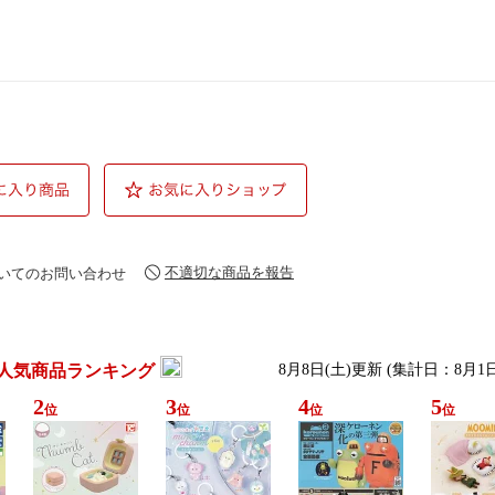
不適切な商品を報告
いてのお問い合わせ
人気商品ランキング
8月8日(土)更新 (集計日：8月1
2
3
4
5
位
位
位
位