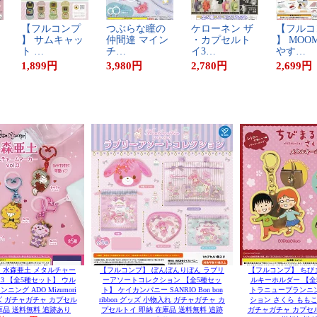
【​フ​ル​コ​ン​プ​
つ​ぶ​ら​な​瞳​の​
ケ​ロ​ー​ネ​ン​ ​ザ​
【​フ​ル​コ​
】​ ​サ​ム​キ​ャ​ッ​
仲​間​達​ ​マ​イ​ン​
・​カ​プ​セ​ル​ト​
】​ ​M​O​O​M​
ト​ ​…
チ​…
イ​3​…
や​す​…
1,899
円
3,980
円
2,780
円
2,699
円
 水森亜土 メタルチャー
【フルコンプ】 ぼんぼんりぼん ラブリ
【フルコンプ】 ちび
.3 【全5種セット】 ウル
ーアソートコレクション 【全5種セッ
ルキーホルダー 【全
ング ADO Mizumori
ト】 ケイカンパニー SANRIO Bon bon
トラニュープランニ
ズ ガチャガチャ カプセル
ribbon グッズ 小物入れ ガチャガチャ カ
ション さくら ももこ
庫品 送料無料 追跡あり
プセルトイ 即納 在庫品 送料無料 追跡
ガチャガチャ カプセル