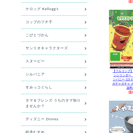
価
【フルコンプ】
ンシリンダー 
ンパニー 123 S
ガチャガチャ 
送料
価