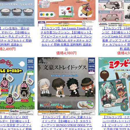
】 パン生地を「寝かせ
【フルコンプ】 Leo Lionnis Friends ポー
【フルコンプ】 1/64
、すやパン 【全6種セッ
チ＆巾着コレクション 【全5種セット】
ン LC 【全5種セッ
ムエー 牛人 グッズ フィ
アイピーフォー レオ・レオニズ フレン
ーンズ Lapin LC S
ガチャ カプセルトイ 即納
ズ グッズ 小物入れ ガチャガチャ カプ
動車 グッズ フィギュ
送料無料 追跡あり
セルトイ 即納 在庫品 送料無料 追跡あ
チャ カプセルトイ 即
格
2,499円
り
料 追跡
価格
4,980円
価格
4,
】 星のカービィ DOT
【フルコンプ】 肩ズンFig. 文豪ストレ
【フルコンプ】 ミク
ホルダー 【全5種セット】
イドッグス 【全4種セット】 タカラト
ッパー付き♪トートバ
ーツ 任天堂 グッズ フィ
ミーアーツ BUNGO STRAY DOGS アニ
ト】 ピーナッツ・クラ
ガチャ カプセルトイ 即納
メグッズ フィギュア ガチャガチャ カプ
ズ 手提げ袋 TOTE 