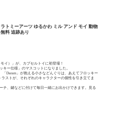
タカラトミーアーツ ゆるかわ ミル アンド モイ 動物
料無料 追跡あり
ンド・モイ）」が、カプセルトイに初登場！
ッキー仕様」のマスコットになりました。
や、「Daram」が抱える小さなどんぐりは、あえてフロッキー
トラストが、それぞれのキャラクターの個性を引き立てま
ーチ、鍵などに付けて毎日一緒にお出かけできます。見る