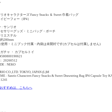
ン
】
リオキャラクターズ Fancy Snacks ＆ Sweet 巾着バッグ
アイピーフォー（IP4）
 : サンリオ
アクセサリーグッズ・ミニバッグ・ポーチ
 ポリエステル
約280mm
未使用・ミニブック付属・内袋は未開封です(カプセルは付属しません)
ャガチャ ・ カプセルトイ
4580800190621
： 20260512
DE : NEKO
RIO CO.,LTD. TOKYO, JAPAN (L)M
 : Sanrio Characters Fancy Snacks & Sweet Drawstring Bag IP4 Capsule Toy K
11241
のおすすめは、こちらへ