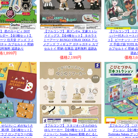
】 星のカービィ DOT
【フルコンプ】 肩ズンFig. 文豪ストレ
【フルコンプ】 ミク
ホルダー 【全5種セット】
イドッグス 【全4種セット】 タカラト
ッパー付き♪トートバ
ーツ 任天堂 グッズ フィ
ミーアーツ BUNGO STRAY DOGS アニ
ト】 ピーナッツ・クラ
ガチャ カプセルトイ 即納
メグッズ フィギュア ガチャガチャ カプ
ズ 手提げ袋 TOTE 
送料無料 追跡あり
セルトイ 即納 在庫品 送料無料 追跡あ
カプセルトイ 即納 在
格
1,899円
り
跡あ
価格
2,199円
価格
3,
 せなけいこ めがねうさ
【フルコンプ】 スタジオハヌルのゆら
【フルコンプ】 こ
 第2弾 【全5種セット】
ゆらマーカー 【全4種セット】 エスケ
クション 【全5種セッ
ラブ ロングセラーの貼
イジャパン Studio Haneul 動物 めじるし
Toshitaka Nabat