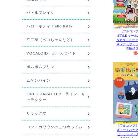
【フルコンプ
STYLE キー
タカラトミーア
ギュア ガチャ
在庫品 
価
【フルコンプ】
ぎトートバッグ
ピーナッツ・ク