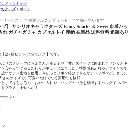
アニメ・コミック
ぷちグッズ
>
ポーチ
料サービス！ 全種類フルコンプリート・全て揃っています！！
】 サンリオキャラクターズ Fancy Snacks ＆ Sweet 巾着
入れ ガチャガチャ カプセルトイ 即納 在庫品 送料無料 追跡あ
【全7種セット(フルコンプ)】です。
っぷりのクレープにちょこんと座る姿や、甘いスイーツに囲まれたサンリオキ
ァン心をくすぐるこだわりがギュッと詰まった、特別感あふれるデザインです
を放つサテン生地を使用。きゅっとリボン結びできるサテンリボンが、さらに
の大きめサイズで、可愛いだけでなく実用性も抜群！
チとしてはもちろん、おやつ入れや、バッグの中身を整理するバッグインバッ
」をプラスしませんか？
ンナップ＞
ィ
ル
ィ
リン