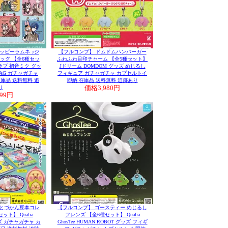
ッピーラムネ ♪ジ
【フルコンプ】 ドムドムハンバーガー
ッグ 【全6種セッ
ふわふわ目印チャーム 【全5種セット】
ブ 初音ミク グッ
Jドリーム DOMDOM グッズ めじるし
BAG ガチャガチャ
フィギュア ガチャガチャ カプセルトイ
庫品 送料無料 追
即納 在庫品 送料無料 追跡あり
り
価格
3,980円
699円
びとづかん豆本コレ
【フルコンプ】 ゴースティー めじるし
ト】 Qualia
フレンズ 【全6種セット】 Qualia
a グッズ ガチャガチャ カ
GhosTee HUMAN ROBOT グッズ フィギ