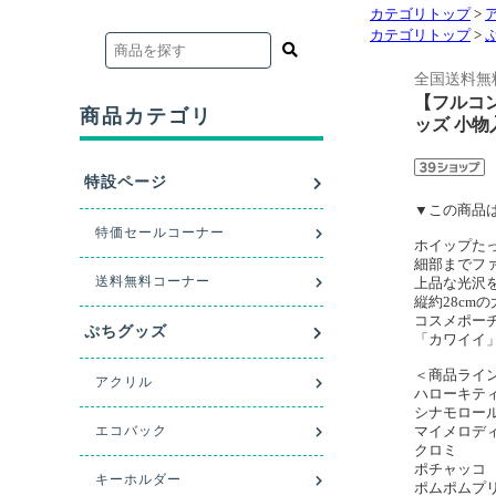
カテゴリトップ
>
カテゴリトップ
>
全国送料無
【フルコンプ
ッズ 小物
▼この商品は
ホイップた
細部までフ
上品な光沢
縦約28cm
コスメポー
「カワイイ
＜商品ライ
ハローキテ
シナモロー
マイメロデ
クロミ
ポチャッコ
ポムポムプ