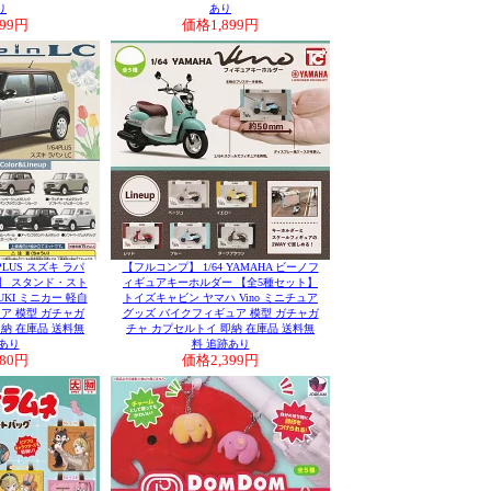
り
あり
899円
価格
1,899円
PLUS スズキ ラパ
【フルコンプ】 1/64 YAMAHA ビーノフ
ト】 スタンド・スト
ィギュアキーホルダー 【全5種セット】
UZUKI ミニカー 軽自
トイズキャビン ヤマハ Vino ミニチュア
ア 模型 ガチャガ
グッズ バイクフィギュア 模型 ガチャガ
納 在庫品 送料無
チャ カプセルトイ 即納 在庫品 送料無
あり
料 追跡あり
980円
価格
2,399円