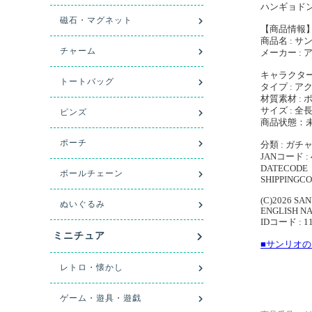
ハンギョド
【商品情報
商品名 : サン
メーカー : 
キャラクター
タイプ : 
材質素材 :
サイズ : 全長
商品状態：
分類 : ガチ
JANコード : 
DATECODE 
SHIPPINGCO
(C)2026 SAN
ENGLISH NAME
IDコード : 1
■サンリオ