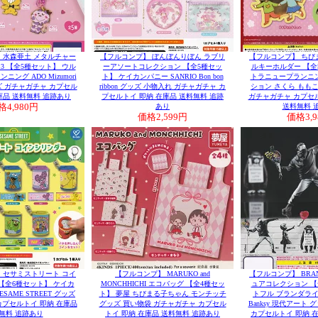
 水森亜土 メタルチャー
【フルコンプ】 ぼんぼんりぼん ラブリ
【フルコンプ】 ちび
.3 【全5種セット】 ウル
ーアソートコレクション 【全5種セッ
ルキーホルダー 【全
ング ADO Mizumori
ト】 ケイカンパニー SANRIO Bon bon
トラニュープランニ
ズ ガチャガチャ カプセル
ribbon グッズ 小物入れ ガチャガチャ カ
ション さくら ももこ
庫品 送料無料 追跡あり
プセルトイ 即納 在庫品 送料無料 追跡
ガチャガチャ カプセル
格
4,980円
あり
送料無料 
価格
2,599円
価格
3,
 セサミストリート コイ
【フルコンプ】 MARUKO and
【フルコンプ】 BRAN
【全6種セット】 ケイカ
MONCHHICHI エコバッグ 【全4種セッ
ュアコレクション 【
ESAME STREET グッズ
ト】 夢屋 ちびまる子ちゃん モンチッチ
トフル ブランダラ
カプセルトイ 即納 在庫品
グッズ 買い物袋 ガチャガチャ カプセル
Banksy 現代アート
無料 追跡あり
トイ 即納 在庫品 送料無料 追跡あり
カプセルトイ 即納 在