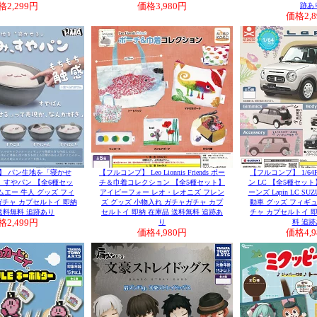
格
2,299円
価格
3,980円
跡あ
価格
2,
】 パン生地を「寝かせ
【フルコンプ】 Leo Lionnis Friends ポー
【フルコンプ】 1/64
、すやパン 【全6種セッ
チ＆巾着コレクション 【全5種セット】
ン LC 【全5種セッ
ムエー 牛人 グッズ フィ
アイピーフォー レオ・レオニズ フレン
ーンズ Lapin LC S
ガチャ カプセルトイ 即納
ズ グッズ 小物入れ ガチャガチャ カプ
動車 グッズ フィギュ
送料無料 追跡あり
セルトイ 即納 在庫品 送料無料 追跡あ
チャ カプセルトイ 即
格
2,499円
り
料 追跡
価格
4,980円
価格
4,