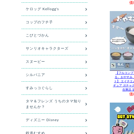
価
【フルコンプ
る」おやすみ
ト】 エイチエ
ギュア ガチャ
在庫品 
価