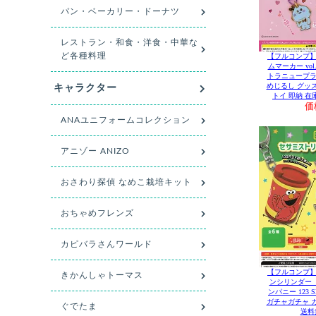
【フルコンプ】
ムマーカー vol
トラニュープランニ
めじるし グッ
トイ 即納 在
価
【フルコンプ】
ンシリンダー 
ンパニー 123 S
ガチャガチャ 
送料