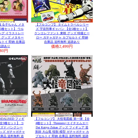
まる子ちゃん メタ
【フルコンプ】 タイムトラベルシリー
5種セット】 ウル
ズ 宇宙刑事ギャバン 【全5種セット】
ング イラストレー
ケンエレファント 東映 グッズ 特撮ヒー
 グッズ メタキー
ロー ガチャガチャ カプセルトイ 即納
トイ 即納 在庫品
在庫品 送料無料 追跡あり
追跡あり
価格
2,499円
980円
DALISED フィギ
【フルコンプ】 大怪竜図鑑 第一弾 【全
全3種セット】 コ
4種セット】 Threezero×エイチエムエー
イズド バンクシー
Dai Kairyu Zukan グッズ フィギュア 造
 グッズ ガチャガチャ
形師 大山竜 怪獣 模型 ガチャガチャ カ
庫品 送料無料 追
プセルトイ 即納 在庫品 送料無料 追跡