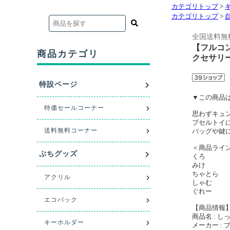
カテゴリトップ
>
カテゴリトップ
>
全国送料無
【フルコン
クセサリー
▼この商品は
思わずキュ
プセルトイ
バッグや鍵
＜商品ライ
くろ
みけ
ちゃとら
しゃむ
ぐれー
【商品情報
商品名 : 
メーカー :