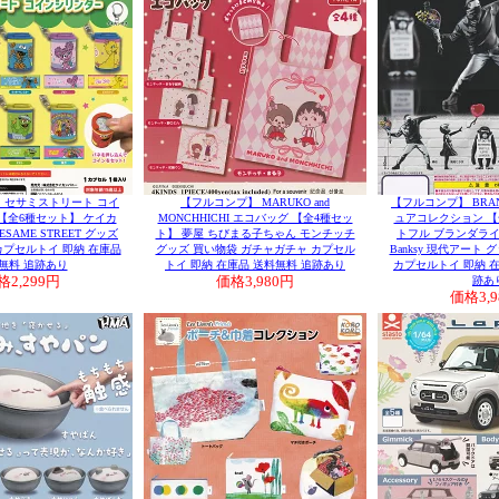
 セサミストリート コイ
【フルコンプ】 MARUKO and
【フルコンプ】 BRAN
【全6種セット】 ケイカ
MONCHHICHI エコバッグ 【全4種セッ
ュアコレクション 【
ESAME STREET グッズ
ト】 夢屋 ちびまる子ちゃん モンチッチ
トフル ブランダラ
カプセルトイ 即納 在庫品
グッズ 買い物袋 ガチャガチャ カプセル
Banksy 現代アート
無料 追跡あり
トイ 即納 在庫品 送料無料 追跡あり
カプセルトイ 即納 在
格
2,299円
価格
3,980円
跡あ
価格
3,