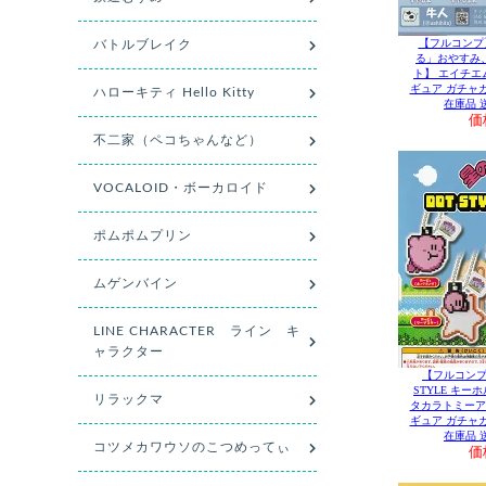
【フルコンプ
る」おやすみ
ト】 エイチエ
ギュア ガチャ
在庫品 
価
【フルコンプ
STYLE キー
タカラトミーア
ギュア ガチャ
在庫品 
価