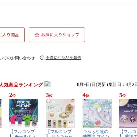
不適切な商品を報告
いてのお問い合わせ
人気商品ランキング
8月9日(日)更新 (集計日：8月2
2
3
4
5
位
位
位
位
【​フ​ル​コ​ン​プ​
【​フ​ル​コ​ン​プ​
つ​ぶ​ら​な​瞳​の​
【​フ​ル​コ​
】​ ​モ​ー​ル​ミ​ュ​
】​ ​サ​ム​キ​ャ​ッ​
仲​間​達​ ​マ​イ​ン​
】​ ​葬​送​の