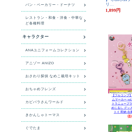
リ​…
1,899
円
【フルコンプ】
ムマーカー vol
トラニュープランニ
めじるし グッ
トイ 即納 在
価