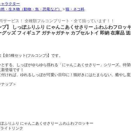
キャラクター
自然・生き物（動物・魚・恐竜など）
>
猫・ネコ科
料サービス！ 全種類フルコンプリート・全て揃っています！！
プ】 しっぽふりふり にゃんこあくせさりー ふわふわフロッキー
グッズ フィギュア ガチャガチャ カプセルトイ 即納 在庫品 
【全5種セット(フルコンプ)】です。
ンとする、しっぽがゆらゆら揺れる「にゃんこあくせさりー」シリーズ。待望
に新登場です！
に付ければ、ゆれるしっぽが可愛い目印に！猫好きにはたまらない、癒やし度
ンナップ＞
】
しっぽふりふり にゃんこあくせさりー ふわふわフロッキー
 ブライトリンク