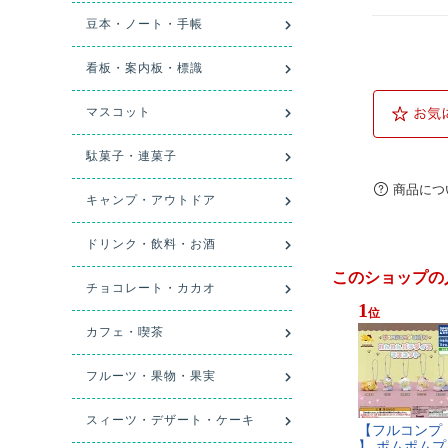
商品につ
このショップの
1
位
【​フ​ル​コ​ン​プ​
】​ ​ポ​ム​ポ​ム​プ​