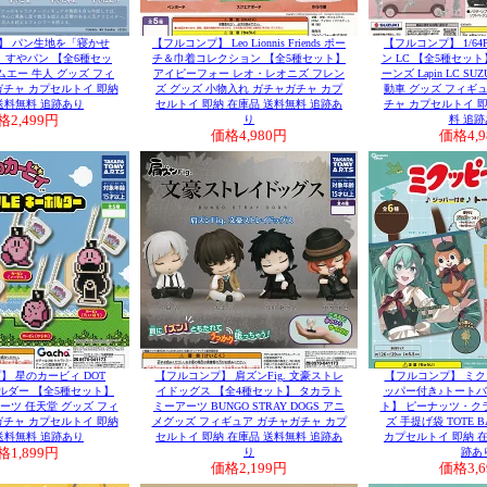
】 パン生地を「寝かせ
【フルコンプ】 Leo Lionnis Friends ポー
【フルコンプ】 1/64
、すやパン 【全6種セッ
チ＆巾着コレクション 【全5種セット】
ン LC 【全5種セッ
ムエー 牛人 グッズ フィ
アイピーフォー レオ・レオニズ フレン
ーンズ Lapin LC S
ガチャ カプセルトイ 即納
ズ グッズ 小物入れ ガチャガチャ カプ
動車 グッズ フィギュ
送料無料 追跡あり
セルトイ 即納 在庫品 送料無料 追跡あ
チャ カプセルトイ 即
格
2,499円
り
料 追跡
価格
4,980円
価格
4,
】 星のカービィ DOT
【フルコンプ】 肩ズンFig. 文豪ストレ
【フルコンプ】 ミク
ホルダー 【全5種セット】
イドッグス 【全4種セット】 タカラト
ッパー付き♪トートバ
ーツ 任天堂 グッズ フィ
ミーアーツ BUNGO STRAY DOGS アニ
ト】 ピーナッツ・クラ
ガチャ カプセルトイ 即納
メグッズ フィギュア ガチャガチャ カプ
ズ 手提げ袋 TOTE 
送料無料 追跡あり
セルトイ 即納 在庫品 送料無料 追跡あ
カプセルトイ 即納 在
格
1,899円
り
跡あ
価格
2,199円
価格
3,