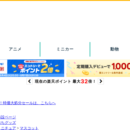
り！特価大処分セールは、こちらへ
特設ページ
ぷちグッズ
ミニチュア
>
マスコット