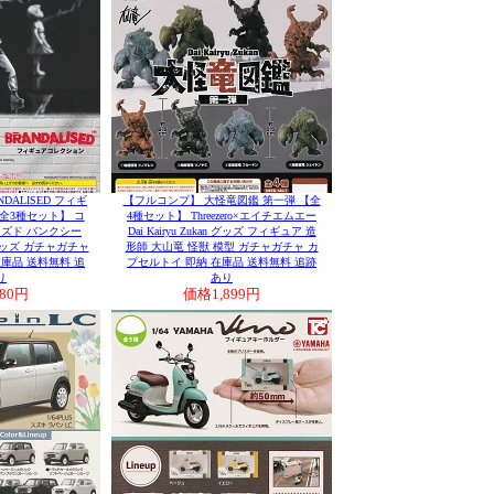
DALISED フィギ
【フルコンプ】 大怪竜図鑑 第一弾 【全
全3種セット】 コ
4種セット】 Threezero×エイチエムエー
イズド バンクシー
Dai Kairyu Zukan グッズ フィギュア 造
 グッズ ガチャガチャ
形師 大山竜 怪獣 模型 ガチャガチャ カ
庫品 送料無料 追
プセルトイ 即納 在庫品 送料無料 追跡
り
あり
980円
価格
1,899円