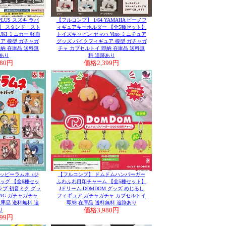
PLUS スズキ ラパ
【フルコンプ】 1/64 YAMAHA ビーノフ
ト】 スタンド・スト
ィギュアキーホルダー 【全5種セット】
UZUKI ミニカー 軽自
トイズキャビン ヤマハ Vino ミニチュア
ア 模型 ガチャガ
グッズ バイクフィギュア 模型 ガチャガ
納 在庫品 送料無
チャ カプセルトイ 即納 在庫品 送料無
あり
料 追跡あり
980円
価格
2,399円
ッピーラムネ ♪ジ
【フルコンプ】 ドムドムハンバーガー
ッグ 【全6種セッ
ふわふわ目印チャーム 【全5種セット】
ブ 初音ミク グッ
Jドリーム DOMDOM グッズ めじるし
BAG ガチャガチャ
フィギュア ガチャガチャ カプセルトイ
庫品 送料無料 追
即納 在庫品 送料無料 追跡あり
り
価格
3,980円
699円