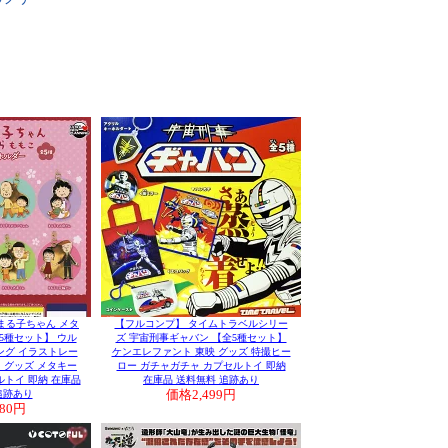
まる子ちゃん メタ
【フルコンプ】 タイムトラベルシリー
5種セット】 ウル
ズ 宇宙刑事ギャバン 【全5種セット】
ング イラストレー
ケンエレファント 東映 グッズ 特撮ヒー
 グッズ メタキー
ロー ガチャガチャ カプセルトイ 即納
トイ 即納 在庫品
在庫品 送料無料 追跡あり
追跡あり
価格
2,499円
980円