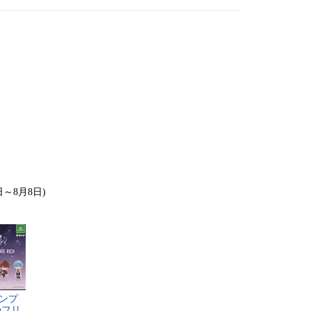
日～8月8日)
ン​プ​
​フ​リ​