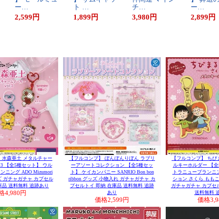
ー​…
ト​ ​…
チ​…
ー​…
2,599
円
1,899
円
3,980
円
2,899
円
 水森亜土 メタルチャー
【フルコンプ】 ぼんぼんりぼん ラブリ
【フルコンプ】 ちび
.3 【全5種セット】 ウル
ーアソートコレクション 【全5種セッ
ルキーホルダー 【全
ング ADO Mizumori
ト】 ケイカンパニー SANRIO Bon bon
トラニュープランニ
ズ ガチャガチャ カプセル
ribbon グッズ 小物入れ ガチャガチャ カ
ション さくら ももこ
庫品 送料無料 追跡あり
プセルトイ 即納 在庫品 送料無料 追跡
ガチャガチャ カプセル
格
4,980円
あり
送料無料 
価格
2,599円
価格
3,