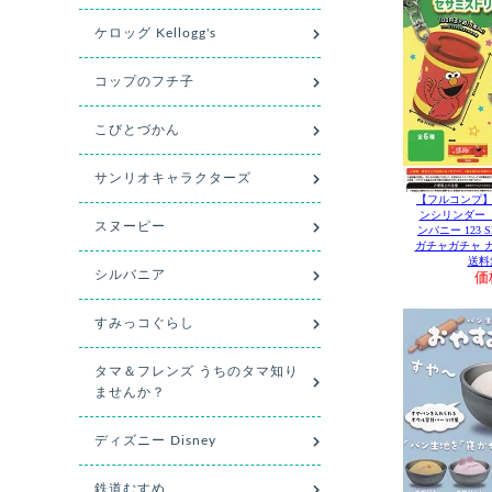
【フルコンプ】
ンシリンダー 
ンパニー 123 S
ガチャガチャ 
送料
価